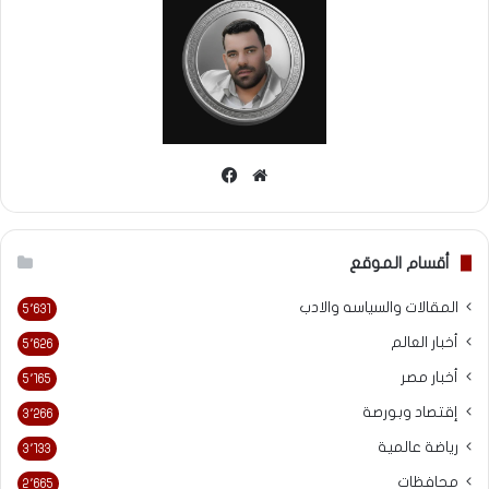
موقع
فيسبوك
الويب
أقسام الموقع
المقالات والسياسه والادب
5٬631
أخبار العالم
5٬626
أخبار مصر
5٬165
إقتصاد وبورصة
3٬266
رياضة عالمية
3٬133
محافظات
2٬665