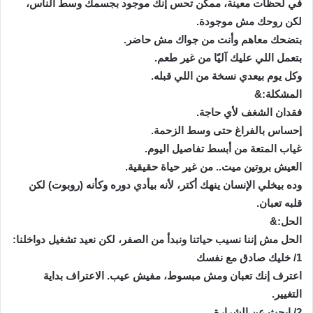
في لحظات معينة، ممكن تحس إنك موجود بجسمك وسط الناس،
لكن روحك مش موجودة.
بتضحك معاهم وأنت من جواك مش حاضر.
بتعمل اللي عليك آليًا من غير طعم.
وكل يوم بيعدي نسخة من اللي قبله.
المشكلة:&
فقدان الشغف لأي حاجة.
إحساس بالفراغ حتى وسط الزحمة.
غياب المتعة من أبسط تفاصيل اليوم.
العيش بروتين ميت.. من غير حياة حقيقية.
وده بيخلي الإنسان ينهك أكتر، لأنه بيأدي دوره وكأنه (روبوت) لكن
قلبه تعبان.
الحل:&
الحل مش إننا نسيب حياتنا ونبدأ من الصفر، لكن نعيد تشغيل دواخلنا:
1/ خليك صادق مع نفسك
اعترف إنك تعبان ومش مبسوط، مفيش عيب. الاعتراف بداية
التغيير.
2/ ابحث عن الشرارة