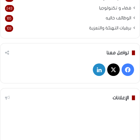
فضاء و تكنولوجيا
243
الوظائف خاليه
165
برقيات التهنئة والتعزية
103
تواصل معنا
‫X
فيسبوك
لينكدإن
الإعلانات