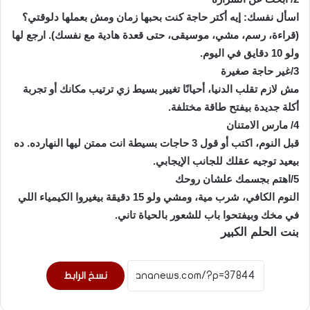
اسأل نفسك: إيه أكتر حاجة كنت بحبها زمان ومش بعملها دلوقتي؟
(قراءة، رسم، مشي، موسيقى، حتى قعدة هادية مع نفسك). ارجع لها
ولو 10 دقايق في اليوم.
3/غير حاجة صغيرة
مش لازم تقلب الدنيا، أحيانًا تغيير بسيط زي ترتيب مكانك أو تجربة
أكلة جديدة بيفتح طاقة مختلفة.
4/ مارس الامتنان
قبل النوم، اكتب أو قول 3 حاجات بسيطة انت ممتن ليها النهارده. ده
بيعيد توجيه عقلك للجانب الإيجابي.
5/اهتم بجسمك علشان روحك
النوم الكافي، شرب مية، ومشي ولو 15 دقيقة بيغيروا الكيمياء اللي
في مخك وبيفتحوا باب للشعور بالحياة تاني.
بنت الحلم الكبير
نسخ الرابط