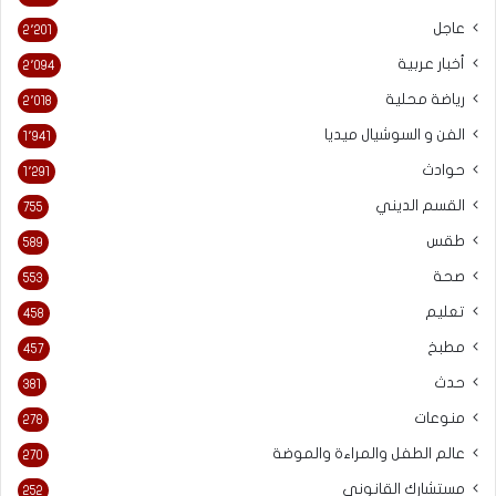
عاجل
2٬201
أخبار عربية
2٬094
رياضة محلية
2٬018
الفن و السوشيال ميديا
1٬941
حوادث
1٬291
القسم الديني
755
طقس
589
صحة
553
تعليم
458
مطبخ
457
حدث
381
منوعات
278
عالم الطفل والمراءة والموضة
270
مستشارك القانونى
252