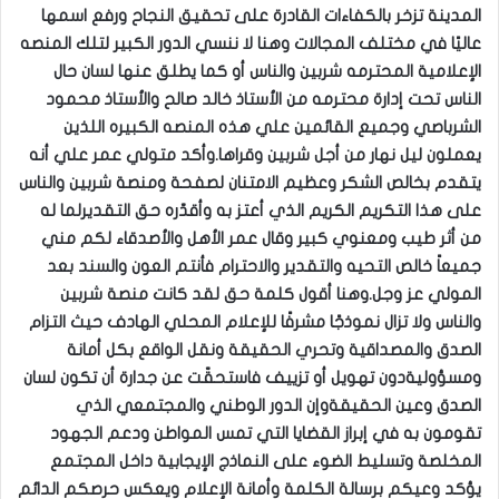
المدينة تزخر بالكفاءات القادرة على تحقيق النجاح ورفع اسمها
عاليًا في مختلف المجالات وهنا لا ننسي الدور الكبير لتلك المنصه
الإعلامية المحترمه شربين والناس أو كما يطلق عنها لسان حال
الناس تحت إدارة محترمه من الأستاذ خالد صالح والأستاذ محمود
الشرباصي وجميع القائمين علي هذه المنصه الكبيره اللذين
يعملون ليل نهار من أجل شربين وقراها.وأكد متولي عمر علي أنه
يتقدم بخالص الشكر وعظيم الامتنان لصفحة ومنصة شربين والناس
على هذا التكريم الكريم الذي أعتز به وأقدّره حق التقديرلما له
من أثر طيب ومعنوي كبير وقال عمر الأهل والأصدقاء لكم مني
جميعاً خالص التحيه والتقدير والاحترام فأنتم العون والسند بعد
المولي عز وجل.وهنا أقول كلمة حق لقد كانت منصة شربين
والناس ولا تزال نموذجًا مشرفًا للإعلام المحلي الهادف حيث التزام
الصدق والمصداقية وتحري الحقيقة ونقل الواقع بكل أمانة
ومسؤوليةدون تهويل أو تزييف فاستحقّت عن جدارة أن تكون لسان
الصدق وعين الحقيقةوإن الدور الوطني والمجتمعي الذي
تقومون به في إبراز القضايا التي تمس المواطن ودعم الجهود
المخلصة وتسليط الضوء على النماذج الإيجابية داخل المجتمع
يؤكد وعيكم برسالة الكلمة وأمانة الإعلام ويعكس حرصكم الدائم