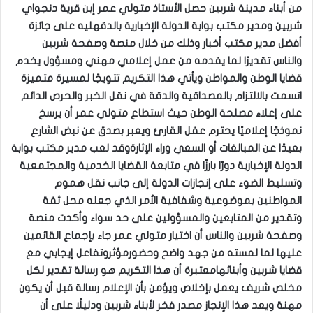
من أبناء مدينة شربين حصل الأستاذ متولي عمر إبن قرية دنجواي
شربين ومدير مكتب بوابة الدولة الإخبارية بالدقهليه على جائزة
أفضل مدير مكتب أخبار وذلك من خلال منصة وصفحة شربين
والناس تقديرًا لما يقدمه من عمل إعلامي مهني ومسؤول يخدم
قضايا الوطن والمواطن ويأتي هذا التكريم تتويجًا لمسيرة متميزة
اتسمت بالالتزام بالمصداقية والدقة في نقل الخبر والحرص الدائم
على إعلاء مصلحة الوطن حيث استطاع متولي عمر أن يرسخ
نموذجًا إعلاميًا يحترم عقل القارئ ويعبر بصدق عن نبض الشارع
بعيدًا عن المبالغات أو السعي وراء الإثارةوقد لعب مدير مكتب بوابة
الدولة الإخبارية دورًا بارزًا في متابعة القضايا الخدمية والمجتمعية
وتسليط الضوء على إنجازات الدولة إلى جانب نقل هموم
المواطنين بموضوعية وشفافية الأمر الذي جعله محل ثقة
وتقدير من المتابعين والمسؤولين على حد سواء وأكدت منصة
وصفحة شربين والناس أن اختيار متولي عمر جاء بإجماع القائمين
عليها لما لمسته من جهد واضح وحضورمؤثروتفاعل إيجابي مع
قضايا شربين وأبنائهامعتبرة أن هذا التكريم هو رسالة تقدير لكل
مخلص شريف يعمل بإخلاص ويؤمن بأن الإعلام رسالة قبل أن يكون
مهنة ويعد هذا الإنجاز مصدر فخر لأبناء شربين ودليلًا على أن