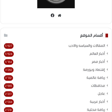
موقع
فيسبوك
الويب
أقسام الموقع
المقالات والسياسه والادب
5٬627
أخبار العالم
5٬624
أخبار مصر
5٬164
إقتصاد وبورصة
3٬262
رياضة عالمية
3٬132
محافظات
2٬665
عاجل
2٬201
أخبار عربية
2٬094
رياضة محلية
2٬018