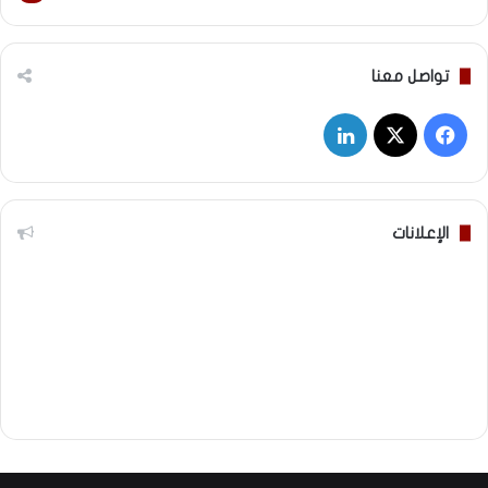
تواصل معنا
‫X
فيسبوك
لينكدإن
الإعلانات