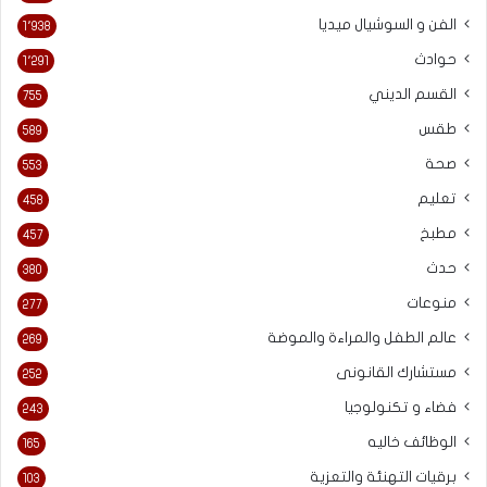
الفن و السوشيال ميديا
1٬938
حوادث
1٬291
القسم الديني
755
طقس
589
صحة
553
تعليم
458
مطبخ
457
حدث
380
منوعات
277
عالم الطفل والمراءة والموضة
269
مستشارك القانونى
252
فضاء و تكنولوجيا
243
الوظائف خاليه
165
برقيات التهنئة والتعزية
103