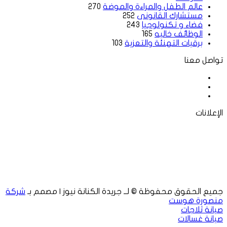
عالم الطفل والمراءة والموضة
270
مستشارك القانونى
252
فضاء و تكنولوجيا
243
الوظائف خاليه
165
برقيات التهنئة والتعزية
103
تواصل معنا
فيسبوك
‫X
لينكدإن
الإعلانات
جميع الحقوق محفوظة © لــ جريدة الكنانة نيوز | مصمم بـ
شركة
منصورة هوست
صيانة ثلاجات
صيانة غسالات