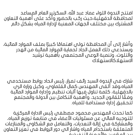
افتتح الندوة اللواء عماد عبد الله، السكرتير العام المساعد
لمحافظة الدقهلية،حيث رحّب بالحضور وأكد على أهمية التعاون
المشترك بين مختلف الجهات المعنية لإدارة المياه بشكل دائم
وأشار إلى أن المحافظة تولي اهتمامًا كبيرًا بملف الموارد المائية،
ويستدعي ذلك العمل الجاد لحماية الموارد المائية من الهدر
والتلوث، وتنمية الوعي المجتمعي بأهمية ترشيد
الاستهلاكالاستهلاك
شارك في الندوة السيد رائف تمراز، رئيس اتحاد روابط مستخدمي
المياه،وقد ألقى المهندس كمال القلماوي، وكيل وزارة الري
بالدقهلية، كلمة تناول فيها آليات تنظيم وإدارة الموارد المائية
وفقًا للقانون الجديد، وأهمية التكامل بين الدولة والمجتمع
لتحقيق إدارة مستدامة للمياه.
كما تحدث المهندس محمود مصطفي رئيس الادارة المركزية
للتوجيه المائي عن مسئوليات الأعضاء في متابعة توزيع المياه،
والمشاركة في إزالة التعديات، والتعامل مع الشكاوى والمنازعات
المتعلقة باستخدام المياه واشار الي دور الروابط في تعزيز التعاون
بين المزارعين والأجهزة التنفيذية.