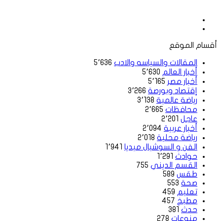
موقع
الويب
فيسبوك
أقسام الموقع
المقالات والسياسه والادب
5٬636
أخبار العالم
5٬630
أخبار مصر
5٬165
إقتصاد وبورصة
3٬266
رياضة عالمية
3٬138
محافظات
2٬665
عاجل
2٬201
أخبار عربية
2٬094
رياضة محلية
2٬018
الفن و السوشيال ميديا
1٬941
حوادث
1٬291
القسم الديني
755
طقس
589
صحة
553
تعليم
459
مطبخ
457
حدث
381
منوعات
278