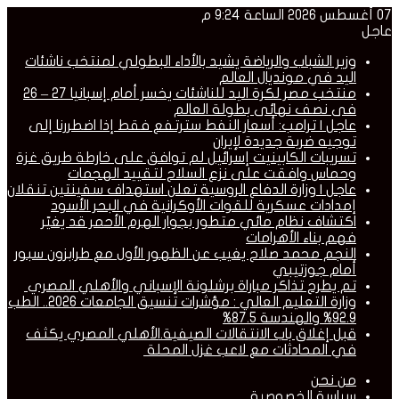
07 أغسطس 2026 الساعة 9:24 م
عاجل
وزير الشباب والرياضة يشيد بالأداء البطولي لمنتخب ناشئات
اليد في مونديال العالم
منتخب مصر لكرة اليد للناشئات يخسر أمام إسبانيا 27 – 26
فى نصف نهائى بطولة العالم
عاجل | ترامب: أسعار النفط سترتفع فقط إذا اضطررنا إلى
توجيه ضربة جديدة لإيران
تسريبات الكابينيت إسرائيل لم توافق على خارطة طريق غزة
وحماس وافقت على نزع السلاح لتقييد الهجمات
عاجل | وزارة الدفاع الروسية تعلن استهداف سفينتين تنقلان
إمدادات عسكرية للقوات الأوكرانية في البحر الأسود
اكتشاف نظام مائي متطور بجوار الهرم الأحمر قد يغيّر
فهم بناء الأهرامات
النجم محمد صلاح يغيب عن الظهور الأول مع طرابزون سبور
أمام جوزتيبي
تم يطرح تذاكر مباراة برشلونة الإسباني والأهلي المصري
وزارة التعليم العالي : مؤشرات تنسيق الجامعات 2026.. الطب
92.9% والهندسة 87.5%
قبل إغلاق باب الانتقالات الصيفية.الأهلي المصري يكثف
في المحادثات مع لاعب غزل المحلة
من نحن
سياسة الخصوصية