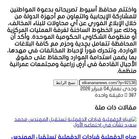
واختتم محافظ أسيوط تصريحاته بدعوة المواطنين
للمشاركة الإيجابية والتعاون مع أجهزة الدولة من
خلال الإبلاغ الفوري عن أي محاولات للبناء المخالف،
وذلك عبر الخطوط الساخنة لغرفة العمليات المركزية
أو منظومة الشكاوى الحكومية الموحدة. وأكد أن
المحافظة تتعامل بجدية وحزم مع كافة البلاغات
الواردة، وتتحرك فوراً لإحباط المخالفات في مهدها،
بما يضمن استدامة الموارد والحفاظ على حقوق
الأجيال القادمة في أرضٍ زراعية ومجتمعات عمرانية
منظمة.
نسخ الرابط
وجدى نعمان
04 فبراير 2026
387
دقيقة واحدة
مقالات ذات صلة
مياه الدقهلية قيادات الدقهلية تستقبل المهندس