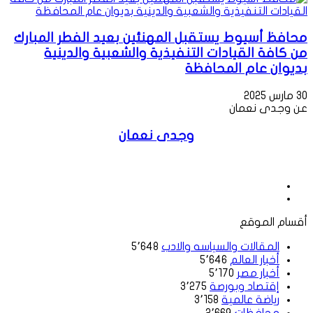
محافظ أسيوط يستقبل المهنئين بعيد الفطر المبارك
من كافة القيادات التنفيذية والشعبية والدينية
بديوان عام المحافظة
30 مارس 2025
عن وجدى نعمان
وجدى نعمان
موقع
الويب
فيسبوك
أقسام الموقع
المقالات والسياسه والادب
5٬648
أخبار العالم
5٬646
أخبار مصر
5٬170
إقتصاد وبورصة
3٬275
رياضة عالمية
3٬158