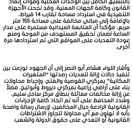
بالتنسيق الكامل بين الوحدات المحلية وقوات إنفاذ
القانون وكافة الجهات المعنية، وقد نجحت الأجهزة
التنفيذية في استرداد مساحة تقارب 14 قيراط،
بالإضافة إلى مباني مخالفة على مساحة 155 متر
مربع، مؤكداً أن المتابعة الميدانية مستمرة على مدار
الساعة لضمان تحقيق المستهدف من الموجة ومنع
عودة التعديات على المواقع التي تم استردادها مرة
أخرى.
وأشار اللواء هشام أبو النصر إلى أن الجهود توزعت بين
تنفيذ حالات إزالة لتعديات رصدتها “المتغيرات
المكانية” بمركزي القوصية والفتح، وإحباط محاولات
بناء على أراضي زراعية بمركزي ديروط وأبوتيج، فضلاً
عن إزالة مخالفات مماثلة بنطاق مركز ساحل سليم،
وشدد المحافظ على أنه تم اتخاذ كافة الإجراءات
القانونية الرادعة حيال المخالفين، لإرسال رسالة واضحة
بأنه لا تهاون مع أي محاولة لتجاوز الاشتراطات
القانونية أو التعدي على حقوق الدولة والشعب.