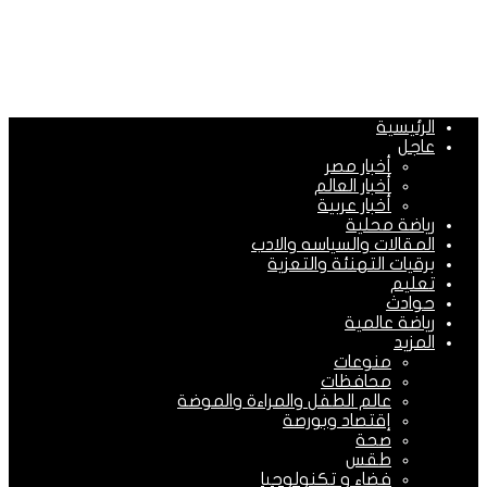
الرئيسية
عاجل
أخبار مصر
أخبار العالم
أخبار عربية
رياضة محلية
المقالات والسياسه والادب
برقيات التهنئة والتعزية
تعليم
حوادث
رياضة عالمية
المزيد
منوعات
محافظات
عالم الطفل والمراءة والموضة
إقتصاد وبورصة
صحة
طقس
فضاء و تكنولوجيا