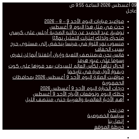
09 أغسطس 2026 الساعة 9:55 ص
عاجل
مواعيد مباريات اليوم الأحد 9 – 8 – 2026
حدث في مثل هذا اليوم 9 أغسطس
توفيق عبد الحميد عن حالته الصحية أجلس على كرسي
متحرك ولذلك اعتزلت التمثيل نهائيًا
منسوب نهر اللوار في فرنسا ينخفض إلى مستوى حرج
بسبب الجفاف
فانس نحن فيمنتصف اللعبة وإيران أبلغتنا أنها لن تفرض
رسوما على عبور هرمز
الجزائر تتأهل لكأس العالم للسيدات بعد فوزها على كوت
ديفوار لأول مرة في تاريخها
مواقيت الصلاة اليوم الأحد 9 أغسطس 2026 بمحافظات
الجمهورية
درجات الحرارة اليوم الأحد 9 أغسطس 2026
حظك اليوم وتوقعات الأبراج الأحد 9 أغسطس
أهم الأخبار العالمية والعربية حتى منتصف الليل
من نحن
سياسة الخصوصية
إتصل بنا
خريطة الموقع
القائمة