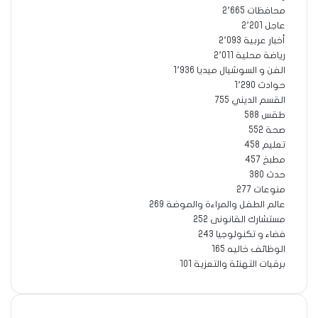
محافظات
2٬665
عاجل
2٬201
أخبار عربية
2٬093
رياضة محلية
2٬011
الفن و السوشيال ميديا
1٬936
حوادث
1٬290
القسم الديني
755
طقس
588
صحة
552
تعليم
458
مطبخ
457
حدث
380
منوعات
277
عالم الطفل والمراءة والموضة
269
مستشارك القانونى
252
فضاء و تكنولوجيا
243
الوظائف خاليه
165
برقيات التهنئة والتعزية
101