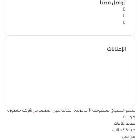
تواصل معنا
فيسبوك
‫X
لينكدإن
الإعلانات
جميع الحقوق محفوظة © لــ جريدة الكنانة نيوز | مصمم بـ
شركة منصورة
هوست
صيانة ثلاجات
صيانة غسالات
من نحن