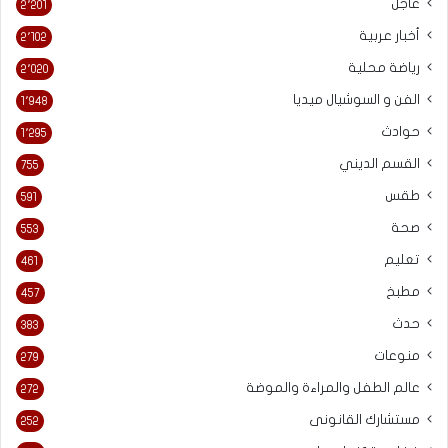
عاجل
2٬201
أخبار عربية
2٬102
رياضة محلية
2٬020
الفن و السوشيال ميديا
1٬948
حوادث
1٬295
القسم الديني
755
طقس
591
صحة
553
تعليم
461
مطبخ
457
حدث
383
منوعات
279
عالم الطفل والمراءة والموضة
272
مستشارك القانونى
252