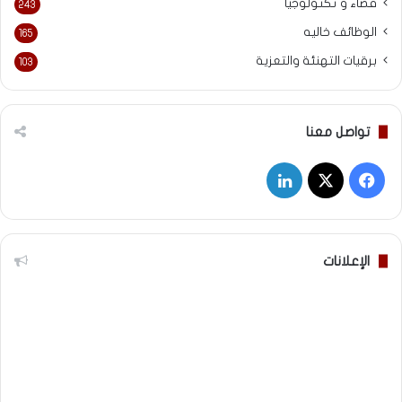
فضاء و تكنولوجيا
243
الوظائف خاليه
165
برقيات التهنئة والتعزية
103
تواصل معنا
‫X
فيسبوك
لينكدإن
الإعلانات