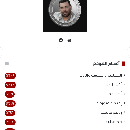
موقع
فيسبوك
الويب
أقسام الموقع
المقالات والسياسه والادب
5٬648
أخبار العالم
5٬646
أخبار مصر
5٬171
إقتصاد وبورصة
3٬278
رياضة عالمية
3٬158
محافظات
2٬669