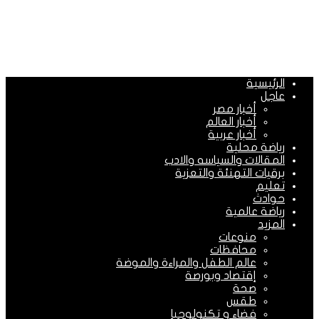
الرئيسية
عاجل
أخبار مصر
أخبار العالم
أخبار عربية
رياضة محلية
المقالات والسياسه والادب
برقيات التهنئة والتعزية
تعليم
حوادث
رياضة عالمية
المزيد
منوعات
محافظات
عالم الطفل والمراءة والموضة
إقتصاد وبورصة
صحة
طقس
فضاء و تكنولوجيا