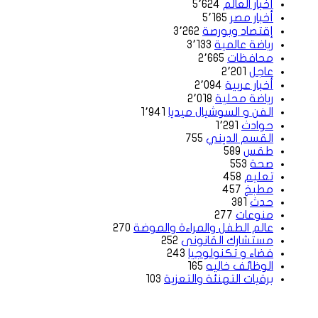
أخبار العالم
5٬624
أخبار مصر
5٬165
إقتصاد وبورصة
3٬262
رياضة عالمية
3٬133
محافظات
2٬665
عاجل
2٬201
أخبار عربية
2٬094
رياضة محلية
2٬018
الفن و السوشيال ميديا
1٬941
حوادث
1٬291
القسم الديني
755
طقس
589
صحة
553
تعليم
458
مطبخ
457
حدث
381
منوعات
277
عالم الطفل والمراءة والموضة
270
مستشارك القانونى
252
فضاء و تكنولوجيا
243
الوظائف خاليه
165
برقيات التهنئة والتعزية
103