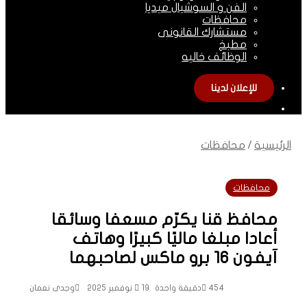
الفن و السوشيال ميديا
محافظات
مستشارك القانونى
مطبخ
الوظائف خاليه
للإعلان لدينا
الوضع
المظلم
الرئيسية
/
محافظات
محافظات
محافظ قنا يكرّم مسعفا وسائقا
أعادا مبلغا ماليًا كبيرًا وهاتف
آيفون 16 برو ماكس لصاحبهما
454
دقيقة واحدة
19 نوفمبر 2025
وجدى نعمان