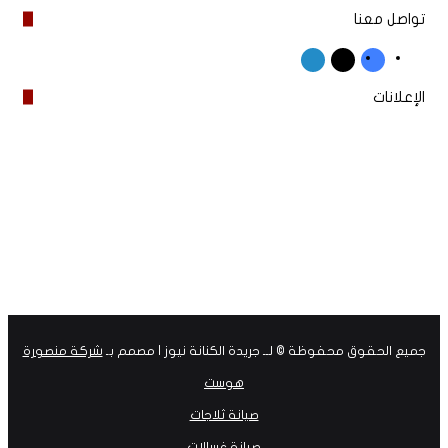
تواصل معنا
‫X
فيسبوك
لينكدإن
الإعلانات
جميع الحقوق محفوظة © لــ جريدة الكنانة نيوز | مصمم بـ
شركة منصورة
هوست
صيانة ثلاجات
صيانة غسالات