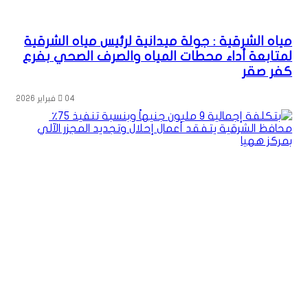
مياه الشرقية : جولة ميدانية لرئيس مياه الشرقية
لمتابعة أداء محطات المياه والصرف الصحي بفرع
كفر صقر
04 فبراير 2026