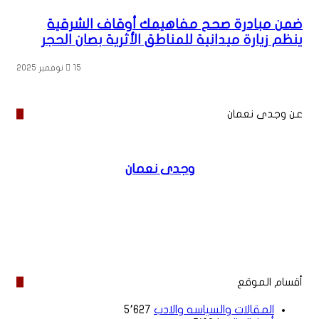
ضمن مبادرة صحح مفاهيمك أوقاف الشرقية
ينظم زيارة ميدانية للمناطق الأثرية بصان الحجر
15 نوفمبر 2025
عن وجدى نعمان
وجدى نعمان
موقع
فيسبوك
الويب
أقسام الموقع
المقالات والسياسه والادب
5٬627