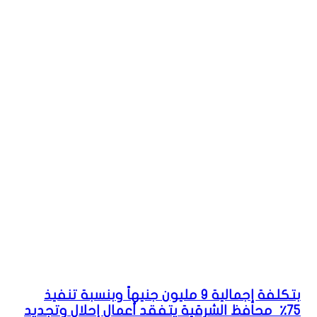
بتكلفة إجمالية ٩ مليون جنيهاً وبنسبة تنفيذ
٧٥٪ محافظ الشرقية يتفقد أعمال إحلال وتجديد