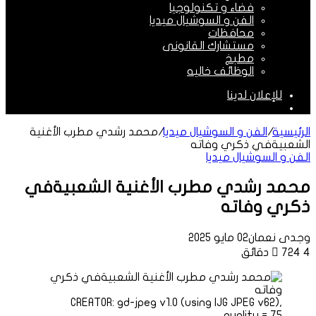
فضاء و تكنولوجيا
الفن و السوشيال ميديا
محافظات
مستشارك القانونى
مطبخ
الوظائف خاليه
للإعلان لدينا
الوضع
المظلم
الرئيسية
/
الفن و السوشيال ميديا
/
محمد رشدي مطرب الأغنية
الشعبيةفي ذكري وفاته
الفن و السوشيال ميديا
محمد رشدي مطرب الأغنية الشعبيةفي
ذكري وفاته
وجدى نعمان
02 مايو 2025
4 دقائق
724
CREATOR: gd-jpeg v1.0 (using IJG JPEG v62),
quality = 75