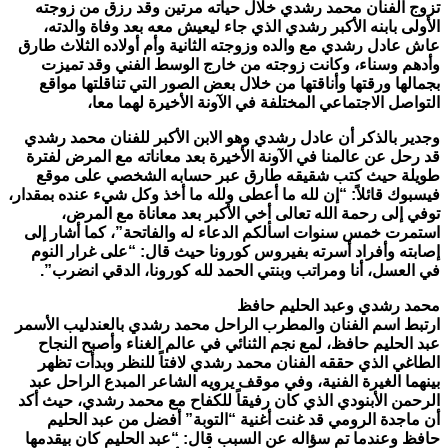
تزوج الفنان محمد رشدي خلال حياته مرتين وقد رزق من زوجته
الأولى بابنه الأكبر رشدي الذي جاء ليعيش معه بعد وفاة والدته،
عاش عادل رشدي مع والده وزوجته الثانية وأم أولاده الثلاث طارق
وأدهم وسناء، وكانت زوجته من خارج الوسط الفني وقد تميزت
بجمالها ورقتها وأناقتها من خلال بعض الصور التي تناقلتها مواقع
التواصل الاجتماعي المختلفة في الآونة الأخيرة لهما معا،
وجدير بالذكر أن عادل رشدي وهو الابن الأكبر للفنان محمد رشدي
قد رحل عن عالمنا في الآونة الأخيرة بعد معاناته مع المرض لفترة
طويلة حيث كتب شقيقه طارق عبر حسابه الشخصي على موقع
فيسبوك قائلاً: “إن لله ما أعطى ولله ما أخذ وكل شيء عنده بمقدار،
توفي إلى رحمة الله تعالى أخي الأكبر بعد معاناة مع المرض،
استمرت خمس سنوات اسألكم الدعاء له والفاتحة”، كما أشار إلى
إصابته وأفراد أسرته بفيروس كورونا حيث قال: “على غرار النوم
في العسل، أنا ومراتب وبنتي الحمد لله كورونا، الدقي انضرب”.
محمد رشدي وعبد الحليم حافظ
ارتبط اسم الفنان والمطرب الراحل محمد رشدي بالعندليب الأسمر
عبد الحليم حافظ، لمع نجم الثنائي في عالم الغناء وأصبح النجاح
الطاغي الذي حققه الفنان محمد رشدي لافتاً للنظر وبدأت تظهر
بينهما الغيرة الفنية، وفي موقف يرويه الشاعر المبدع الراحل عبد
الرحمن الأبنودي الذي كان رفيقاً للكفاح مع محمد رشدي، حيث أكد
أن ماجدة الرومي قد غنت أغنية “التوبة” أفضل من عبد الحليم
حافظ وعندما تم سؤاله عن السبب قال: “عبد الحليم كان بيقدمها