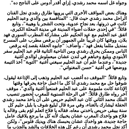
وجواه غل اسمه محمد رشدي، إزاي أقدر أدوس على الناجح ده”.
وهناك بعض المواقف الأخرى التي يرويها طارق رشدي نجل الفنان
الراحل محمد رشدي حيث قال: “المنافسة بين والدي وعبد الحليم
كانت في ذروتها، بعد نجاح عدوية، وتحت الشجر يا وهيبة”، وتابع
قائلاً: “في إحدى حفلات أضواء المدينة في مدينة المحلة الكبرى،
اتفق عبد الحليم مع عبد الحكيم على مشاركة المطرب السوري فهد
بلان، ووقتها كان غريباً على الجمهور أن يرقص مطرب على المسرح
بمنديل مثلما يفعل فهد”، وأضاف: “جابوه الحفلة بقصد إنه يرقص
الناس وممكن يحرق رشدي ومن الناحية التانية قام عبد الحليم سفر
الأبنودي وبليغ وخباهم في لندن عشان ميعملوش لوالدي أغنية
جديدة”، وعندما علم أن عبد الحليم سيغني أغنية “التوبة” أخذ التيمة
ووضعها في أغنية “حسن المغنواتي”.
وتابع قائلاً: “الموقف ده أغضب عبد الحليم وذهب إلى الإذاعة ليقول،
شوفوا حل مع محمد رشدي أنا كل ما اعمل حاجة يحرقها وقتها
الإذاعة كانت ملمومة على عبد الحليم فمنعوا أغنية والدي”، موقف
آخر رواه طارق قائلاً: “في الرحلة السنوية للمغرب لحضور تنصيب
الملك محمد الثاني كان عبد الحليم حريص على أن يأخذ محمد رشدي
الحفلة ليشارك بالغناء، وفي مرة قال لبليغ شوف يا بلبل حليم كل
سنة بيبقى حريص ياخدني معاه، فقاله يا فلاح اتعلم لؤم بقى وقاله يا
فلاح هو واخدك المغرب عشان يخبيك لأنه كل ما يرجع يلاقيك عامل
حاجة جديدة، هو واخدك عشان يحبسك هناك ويديك فلوس”، ولكن
أكد نجل محمد رشدي أن رغم كل هذه الخلافات والشد والجذب ما