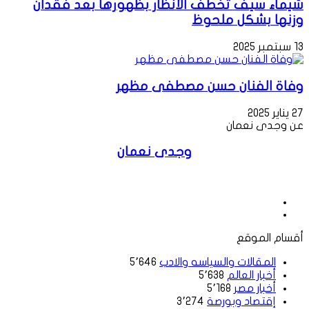
شيماء سيف تخطف الأنظار بظهورها بعد فقدان
وزنها بشكل ملحوظ
13 سبتمبر 2025
وفاة الفنان حسن مصطفى مظهر
27 يناير 2025
عن وجدى نعمان
وجدى نعمان
موقع
الويب
فيسبوك
أقسام الموقع
المقالات والسياسه والادب
5٬646
أخبار العالم
5٬638
أخبار مصر
5٬168
إقتصاد وبورصة
3٬274