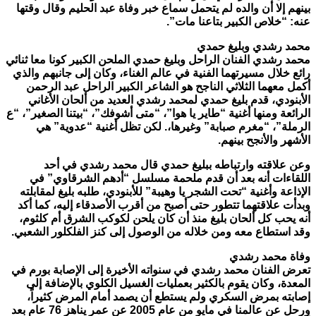
بينهم إلا أن والده لم يتحمل سماع خبر وفاة عبد الحليم وقال وقتها
عنه: “خلاص الكبير بتاعنا مات”.
محمد رشدي وبليغ حمدي
محمد رشدي الفنان الراحل وبليغ حمدي الملحن الكبير كونا معا ثنائي
رائع خلال مسيرتهما الفنية في عالم الغناء، وكان إلى جانبهم والذي
أكمل معهما الثلاثي الناجح هو الشاعر الكبير الراحل عبد الرحمن
الأبنودي، قدم بليغ حمدي لمحمد رشدي العديد من ألحان الأغاني
الرائعة ومنها أغنية “طاير يا هوا”، “متى أشوفك”، “بيتنا الصغير”، “ع
الرملة”، “مغرم صبابة” وغيرها،. لكن تظل أغنية “عدوية” هي
الأشهر والأنجح بينهم.
وعن علاقته وارتباطه ببليغ حمدي قال محمد رشدي في أحد
اللقاءات أنه بعد أن قدم ملحمة مسلسل “أدهم الشرقاوي” في
الإذاعة وأغنية “تحت الشجر يا وهيبة” للأبنودي، طلبه بليغ لمقابلته
وبدأت علاقتهما تتطور حتى أصبح من أقرب الأصدقاء إليه، كما أكد
أنه يحب كل ألحان بليغ منذ أن كان يلحن لكوكب الشرق أم كلثوم،
وقد استطاع معه ومن خلاله من الوصول إلى كنز الفلكلور الشعبي.
وفاة محمد رشدي
تعرض الفنان محمد رشدي في سنواته الأخيرة إلى الإصابة بورم في
المعدة، وكان يقوم بالكثير بعمليات الغسيل الكلوي بالإضافة إلى
إصابته بمرض السكري ولم يستطع أن يصمد أمام المرض كثيراً،
ورحل عن عالمنا في مايو من عام 2005 عن عمر يناهز 76 عام بعد