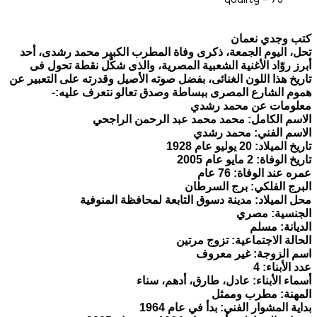
كتب وجدي نعمان
تحل، اليوم الجمعة، ذكرى وفاة المطرب الكبير محمد رشدى، أحد
أبرز روّاد الأغنية الشعبية المصرية، والذى شكّل نقطة تحول فى
تاريخ هذا اللون الغنائى، بفضل صوته الأصيل وقدرته على التعبير عن
هموم الشارع المصرى ببساطة وصدق تعالو نتعرف عليه:-
معلومات عن محمد رشدي
الاسم الكامل: محمد محمد عبد الرحمن الراجحي
الاسم الفني: محمد رشدي
تاريخ الميلاد: 20 يوليو عام 1928
تاريخ الوفاة: 2 مايو عام 2005
عمره عند الوفاة: 76 عام
البرج الفلكي: برج السرطان
محل الميلاد: مدينة دسوق التابعة لمحافظة المنوفية
الجنسية: مصري
الديانة: مسلم
الحالة الاجتماعية: تزوج مرتين
اسم الزوجة: غير معروف
عدد الأبناء: 4
أسماء الأبناء: عادل، طارق، أدهم، سناء
المهنة: مطرب وممثل
بداية المشوار الفني: بدأ في عام 1964