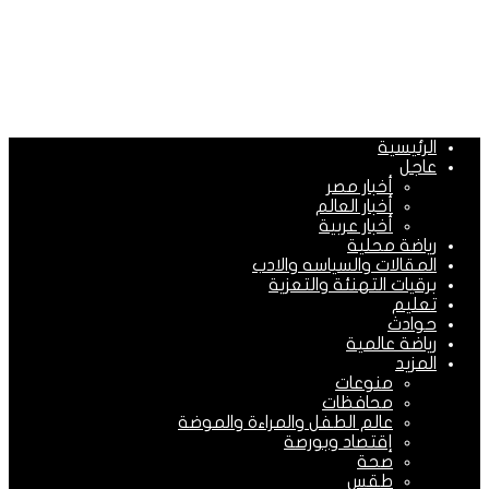
الرئيسية
عاجل
أخبار مصر
أخبار العالم
أخبار عربية
رياضة محلية
المقالات والسياسه والادب
برقيات التهنئة والتعزية
تعليم
حوادث
رياضة عالمية
المزيد
منوعات
محافظات
عالم الطفل والمراءة والموضة
إقتصاد وبورصة
صحة
طقس