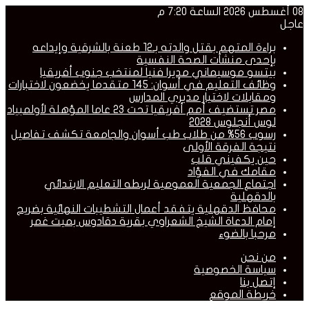
08 أغسطس 2026 الساعة 7:20 م
عاجل
براءة المتهم بقتل والدته بـ12 طعنة بالشرقية وإيداعه
بإحدى منشأت الصحة النفسية
بيتسو موسيماني مديرا فنيا لمنتخب جنوب أفريقيا
وظائف التعليم في أسوان: 145 متقدما يخضعون لاختبارات
ومقابلات لاختيار مديري المدارس
مصر تستضيف أمم أفريقيا تحت 23 عاما المؤهلة لأولمبياد
لوس أنجلوس 2028
رسوب 56% من طلاب طب أسوان والجامعة تكشف تفاصيل
نتيجة الفرقة الأولى
حين يكفيني قلب
مقامك في الفؤاد
اجتماع الجمعية العمومية لربطه التعليم الابتدائي
بالدقهلية
محافظ الدقهلية يتفقد أعمال التشطيبات النهائية بضريح
إمام الدعاة الشيخ الشعراوي بقرية دقادوس بميت غمر
مرحبا بالضوء
من نحن
سياسة الخصوصية
إتصل بنا
خريطة الموقع