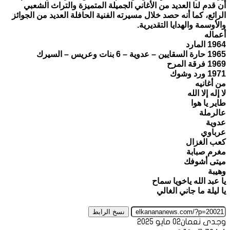
أن قدم لنا العديد من الأغاني الجميلة المتميزة والتراث الشعبي
الرائع، كما أنه حصد خلال مسيرته الفنية الحافلة العديد من الجوائز
والأوسمة والهدايا التقديرية.
أعماله
1964 المارد
1965 حارة السقايين – عدوية – 6 بنات وعريس – السيرك
1969 فرقة المرح
1971 ورد وشوك
من أغانيه
لا إله إلا الله
طاير يا هوا
عالرملة
عدوية
عرباوي
كعب الغزال
مغرم صبابة
ميتى أشوفك
وهيبة
يا عبد الله ياخويا سماح
يا ليلة ما جاني الغالي
نسخ الرابط
وجدى نعمان
02 مايو 2025