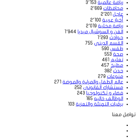
رياضة عالمية
3٬153
محافظات
2٬669
عاجل
2٬201
أخبار عربية
2٬100
رياضة محلية
2٬019
الفن و السوشيال ميديا
1٬944
حوادث
1٬293
القسم الديني
755
طقس
590
صحة
553
تعليم
461
مطبخ
457
حدث
382
منوعات
279
عالم الطفل والمراءة والموضة
271
مستشارك القانونى
252
فضاء و تكنولوجيا
243
الوظائف خاليه
165
برقيات التهنئة والتعزية
103
تواصل معنا
فيسبوك
‫X
لينكدإن