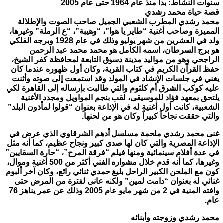
سنوات النشاط: بدأ منذ عام 1964 حتى عام 2005
قصة حياة محمد رشدي
محمد رشدي المطرب الشعبي الجميل صاحب الصوت والإطلالة
المميزة وصاحب أغنية “طاير يا هوا”، “وهيبة”، “ع الرملة” وغيرها،
ولد في العشرين من شهر يوليو وذلك في عام 1928 وبرجه الفلكي
هو برج السرطان، اسمه الكامل هو محمد محمد عبد الرحمن
الراجحي وهو من مواليد مدينة دسوق التابعة لمحافظة كفر الشيخ،
حفظ القرآن الكريم في كتاب القرية، وكان أول ظهوره عندما كان
يغني في جلسات الإنشاد في المولد وقد استمعت إلى صوته وأثنت
عليه كوكب الشرق أم كلثوم والتي طالبت بإرساله إلى القاهرة لكي
يلتحق بمعهد فؤاد للموسيقى، لقب بنجم المواويل ومجدد الأغنية
الشعبية، كانت أول أغنية له في الإذاعة بعنوان “قولوا لمأذون البلد”
والتي حققت نجاحاً كبيراً وكان هو من لحنها.
غنى محمد رشدي ملحمة مسلسل أدهم الشرقاوي الذي عرض في
الإذاعة المصرية والتي كان لها صدى كبير ونجاح عظيم، كما أنه مثل
في عدة أفلام سينمائية ومنها فيلم “فرقة المرح”، “حارة السقايين”
وغيرها، كما أنه قدم خلال مشواره الفني أكثر من 500 أغنية وموال،
كون مع الملحن الكبير الراحل بليغ حمدي ثنائي رائع، وكان آخر ألبوم
غنائي له بعنوان “دامت لمين” ولكنه عانى لفترة من المرض حتى
وافته المنية في 2 من شهر مايو عام 2005 وذلك عن عمر يناهز 76
عام.
محمد رشدي وزوجته وأبنائه