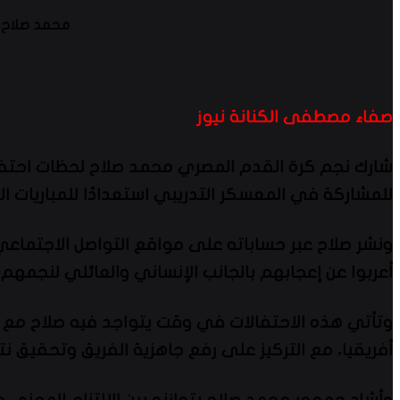
محمد صلاح يح
صفاء مصطفى الكنانة نيوز
شارك نجم كرة القدم المصري محمد صلاح لحظات احتفال
للمشاركة في المعسكر التدريبي استعدادًا للمباريات ال
ونشر صلاح عبر حساباته على مواقع التواصل الاجتماعي صو
أعربوا عن إعجابهم بالجانب الإنساني والعائلي لنجمهم
وتأتي هذه الاحتفالات في وقت يتواجد فيه صلاح مع ا
أفريقيا، مع التركيز على رفع جاهزية الفريق وتحقيق نتائ
وأشاد جمهور محمد صلاح بتوازنه بين الالتزام المهني