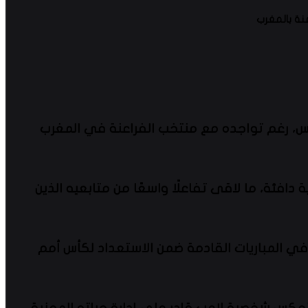
نة بالمغرب
اس، رغم تواجده مع منتخب الفراعنة في المغرب
دافئة، ما لاقى تفاعلًا واسعًا من متابعيه الذين
ي المباريات القادمة ضمن الاستعداد لكأس أمم
تعكس شخصية لاعب قادر على إدارة حياته المهنية