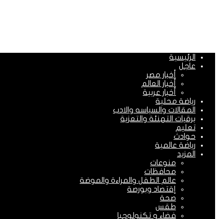
الرئيسية
عاجل
أخبار مصر
أخبار العالم
أخبار عربية
رياضة محلية
المقالات والسياسه والادب
برقيات التهنئة والتعزية
تعليم
حوادث
رياضة عالمية
المزيد
منوعات
محافظات
عالم الطفل والمراءة والموضة
إقتصاد وبورصة
صحة
طقس
فضاء و تكنولوجيا