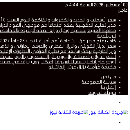
08 أغسطس 2026 الساعة 4:44 م
عاجل
سعر الأسمنت و الحديد والخضروات والفاكهة اليوم السبت 8 أغسطس 2026
مدير تعليم الدقهلية يعقد اجتماعا مع موجهي المواد الد
محافظ الغربية يستقبل وكيل وزارة الصحة الجديدة بالمحافظة
إني أحبكِ
كاف يمنح مصر حق استضافة أمم أفريقيا تحت 23 عاماً 2027
سعر الدينار الكويتى والريال القطري والدرهم الإماراتى و الذهب والجني
وزير الخارجية يبحث هاتفياً مع نظيره العراقي التطورات الإقليم
أسعار الدولار والعملات واليورو و الريال السعودي اليوم السبت
أوجع حاج إنك تبتسم للناس وقلبك كل يوم بينزف في صمت
فضيحة غرامية تزلزل عرش إنفانتينو
من نحن
سياسة الخصوصية
إتصل بنا
خريطة الموقع
القائمة
بحث
عن