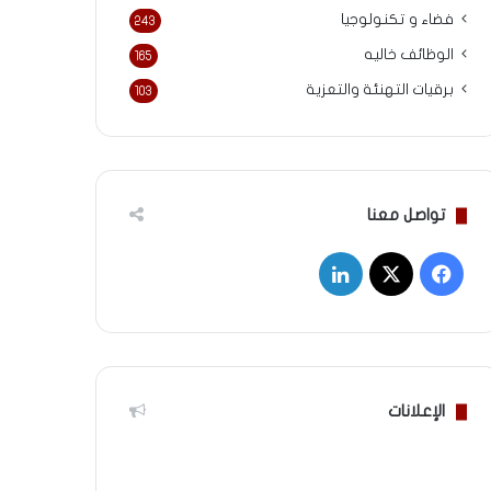
فضاء و تكنولوجيا
243
الوظائف خاليه
165
برقيات التهنئة والتعزية
103
تواصل معنا
‫X
فيسبوك
لينكدإن
الإعلانات