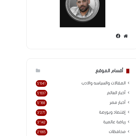
موقع
فيسبوك
الويب
أقسام الموقع
المقالات والسياسه والادب
5٬641
أخبار العالم
5٬637
أخبار مصر
5٬168
إقتصاد وبورصة
3٬271
رياضة عالمية
3٬142
محافظات
2٬665