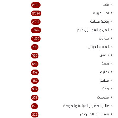
عاجل
2٬201
أخبار عربية
2٬094
رياضة محلية
2٬018
الفن و السوشيال ميديا
1٬944
حوادث
1٬292
القسم الديني
755
طقس
590
صحة
553
تعليم
459
مطبخ
457
حدث
382
منوعات
278
عالم الطفل والمراءة والموضة
271
مستشارك القانونى
252