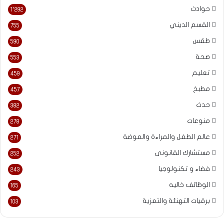
حوادث
1٬292
القسم الديني
755
طقس
590
صحة
553
تعليم
459
مطبخ
457
حدث
382
منوعات
278
عالم الطفل والمراءة والموضة
271
مستشارك القانونى
252
فضاء و تكنولوجيا
243
الوظائف خاليه
165
برقيات التهنئة والتعزية
103