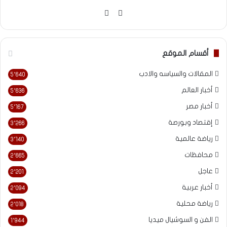
موقع
فيسبوك
الويب
أقسام الموقع
المقالات والسياسه والادب
5٬640
أخبار العالم
5٬636
أخبار مصر
5٬167
إقتصاد وبورصة
3٬266
رياضة عالمية
3٬140
محافظات
2٬665
عاجل
2٬201
أخبار عربية
2٬094
رياضة محلية
2٬018
الفن و السوشيال ميديا
1٬944