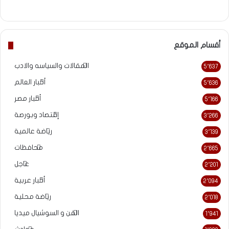
موقع
فيسبوك
الويب
أقسام الموقع
المقالات والسياسه والادب
5٬637
أخبار العالم
5٬636
أخبار مصر
5٬166
إقتصاد وبورصة
3٬266
رياضة عالمية
3٬139
محافظات
2٬665
عاجل
2٬201
أخبار عربية
2٬094
رياضة محلية
2٬018
الفن و السوشيال ميديا
1٬941