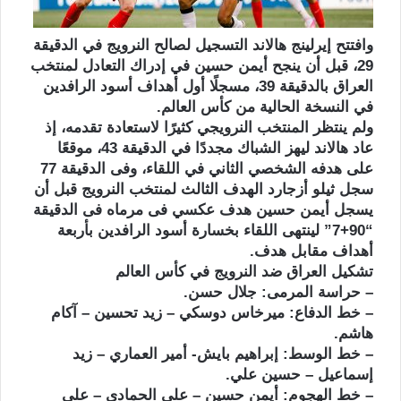
وافتتح إيرلينج هالاند التسجيل لصالح النرويج في الدقيقة
29، قبل أن ينجح أيمن حسين في إدراك التعادل لمنتخب
العراق بالدقيقة 39، مسجلًا أول أهداف أسود الرافدين
في النسخة الحالية من كأس العالم.
ولم ينتظر المنتخب النرويجي كثيرًا لاستعادة تقدمه، إذ
عاد هالاند ليهز الشباك مجددًا في الدقيقة 43، موقعًا
على هدفه الشخصي الثاني في اللقاء، وفى الدقيقة 77
سجل ثيلو أزجارد الهدف الثالث لمنتخب النرويج قبل أن
يسجل أيمن حسين هدف عكسي فى مرماه فى الدقيقة
“90+7” لينتهى اللقاء بخسارة أسود الرافدين بأربعة
أهداف مقابل هدف.
تشكيل العراق ضد النرويج في كأس العالم
– حراسة المرمى: جلال حسن.
– خط الدفاع: ميرخاس دوسكي – زيد تحسين – آكام
هاشم.
– خط الوسط: إبراهيم بايش- أمير العماري – زيد
إسماعيل – حسين علي.
– خط الهجوم: أيمن حسين – علي الحمادي – علي