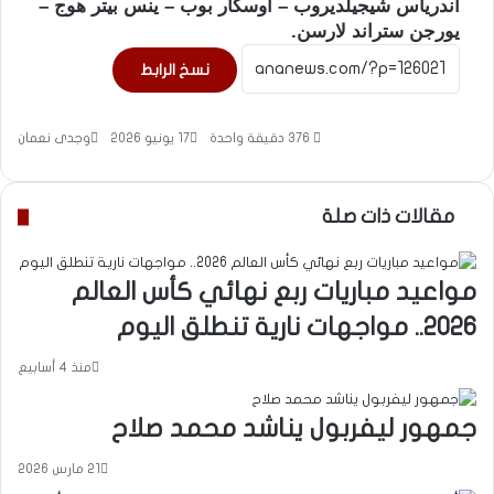
أندرياس شيجيلديروب – أوسكار بوب – ينس بيتر هوج –
يورجن ستراند لارسن.
نسخ الرابط
376
دقيقة واحدة
17 يونيو 2026
وجدى نعمان
مقالات ذات صلة
مواعيد مباريات ربع نهائي كأس العالم
2026.. مواجهات نارية تنطلق اليوم
منذ 4 أسابيع
جمهور ليفربول يناشد محمد صلاح
21 مارس 2026