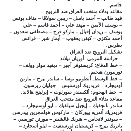
جاسم.
مقاعد بدلاء منتخب العراق ضد النرويج
فهد طالب – أحمد باسل – ريبين سولاقا – مناف يونس
– يوسف الأمين – مهند علي – أحمد قاسم – علي
يوسف – زيدان إقبال – ماركو فرج – مصطفى سعدون –
أحمد مكنزي – كيفن يعقوب – أيمار شير – فرانس
بطرس.
تشكيل النرويج ضد العراق
– حراسة المرمى: أوريان نيلاند.
– خط الدفاع: كريستوفر أجير – ديفيد مولر وولف –
توربيورن هيجيم.
– خط الوسط: أنطونيو نوسا – ساندر بيرج – مارتن
أوديجارد – فريدريك أورسنيس – جوليان ريرسون.
– خط الهجوم: ألكسندر سورلوث – إيرلينج هالاند.
مقاعد بدلاء النرويج ضد منتخب العراق
ساندر تانجفيك – إيجيل سيلفيك – ليو أوستيجارد –
فريدريك أندريه بيوركان – ماركوس هولمجرين بيدرسن
– سوندر لانجاس – هنريك فالشينر – مورتن ثورسبي –
باتريك بيرج – كريستيان ثورستفيت – ثيلو آسجارد –