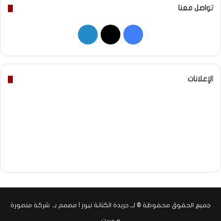
تواصل معنا
‫X
فيسبوك
لينكدإن
الإعلانات
جميع الحقوق محفوظة © لــ جريدة الكنانة نيوز | مصمم بـ
شركة منصورة