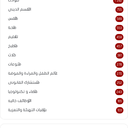
حوادث
1٬292
القسم الديني
755
طقس
589
صحة
553
تعليم
459
مطبخ
457
حدث
381
منوعات
278
عالم الطفل والمراءة والموضة
270
مستشارك القانونى
252
فضاء و تكنولوجيا
243
الوظائف خاليه
165
برقيات التهنئة والتعزية
103