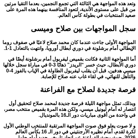
وتعد هذه المواجهة هي الثالثة التي تجمع النجمين، بعدما التقيا مرتين
من قبل على مستوى الأندية، لتعود المنافسة بينهما هذه المرة على
صعيد المنتخبات في بطولة كأس العالم.
سجل المواجهات بين صلاح وميسى
المواجهة الأولى جاءت عندما كان محمد صلاح لاعبًا في صفوف روما
الإيطالي أمام برشلونة في دوري أبطال أوروبا، وانتهت بالتعادل 1-1.
أما المواجهة الثانية فكانت بقميص ليفربول أمام برشلونة أيضًا في
دوري الأبطال، حيث خسر “الريدز” ذهابًا 3-0 في مباراة سجل خلالها
ميسي هدفين، قبل أن يقلب ليفربول الطاولة في الإياب بالفوز 4-0
والتأهل للنهائي، في لقاء غاب عنه صلاح للإصابة.
فرصة جديدة لصلاح مع الفراعنة
وبذلك، تمثل مواجهة الليلة فرصة جديدة لمحمد صلاح لتحقيق أول
انتصار له أمام ليونيل ميسي، ولكن هذه المرة بقميص منتخب مصر،
في واحدة من أقوى مباريات دور الـ16 بالمونديال.
و لا صوت يعلو فوق صوت المواجهة المرتقبة للمنتخب الوطني الأول
لكرة لقدم، أمام نظيره الأرجنتيني في دور الـ 16 بكأس العالم
2026، حيث يبحث الفراعنة عن إنجاز تاريخي جديد أمام حامل