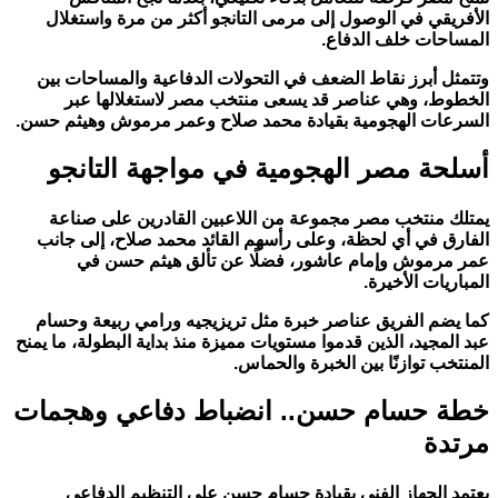
الأفريقي في الوصول إلى مرمى التانجو أكثر من مرة واستغلال
المساحات خلف الدفاع.
وتتمثل أبرز نقاط الضعف في التحولات الدفاعية والمساحات بين
الخطوط، وهي عناصر قد يسعى منتخب مصر لاستغلالها عبر
السرعات الهجومية بقيادة محمد صلاح وعمر مرموش وهيثم حسن.
أسلحة مصر الهجومية في مواجهة التانجو
يمتلك منتخب مصر مجموعة من اللاعبين القادرين على صناعة
الفارق في أي لحظة، وعلى رأسهم القائد محمد صلاح، إلى جانب
عمر مرموش وإمام عاشور، فضلًا عن تألق هيثم حسن في
المباريات الأخيرة.
كما يضم الفريق عناصر خبرة مثل تريزيجيه ورامي ربيعة وحسام
عبد المجيد، الذين قدموا مستويات مميزة منذ بداية البطولة، ما يمنح
المنتخب توازنًا بين الخبرة والحماس.
خطة حسام حسن.. انضباط دفاعي وهجمات
مرتدة
يعتمد الجهاز الفني بقيادة حسام حسن على التنظيم الدفاعي