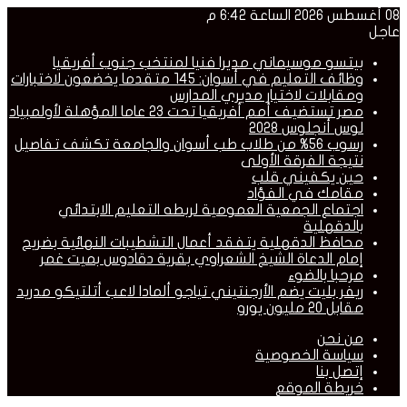
08 أغسطس 2026 الساعة 6:42 م
عاجل
بيتسو موسيماني مديرا فنيا لمنتخب جنوب أفريقيا
وظائف التعليم في أسوان: 145 متقدما يخضعون لاختبارات
ومقابلات لاختيار مديري المدارس
مصر تستضيف أمم أفريقيا تحت 23 عاما المؤهلة لأولمبياد
لوس أنجلوس 2028
رسوب 56% من طلاب طب أسوان والجامعة تكشف تفاصيل
نتيجة الفرقة الأولى
حين يكفيني قلب
مقامك في الفؤاد
اجتماع الجمعية العمومية لربطه التعليم الابتدائي
بالدقهلية
محافظ الدقهلية يتفقد أعمال التشطيبات النهائية بضريح
إمام الدعاة الشيخ الشعراوي بقرية دقادوس بميت غمر
مرحبا بالضوء
ريفر بليت يضم الأرجنتيني تياجو ألمادا لاعب أتلتيكو مدريد
مقابل 20 مليون يورو
من نحن
سياسة الخصوصية
إتصل بنا
خريطة الموقع