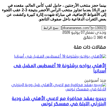
بينما حجز منتخب الأرجنتين ، حامل لقب كأس العالم، مقعده في
دور الـ16 بعدما تجاوز منتخب الرأس الأخضر بنتيجة 3-2 عقب اللجوء
إلى الأشواط الإضافية، في مباراة شهدت إثارة كبيرة وكشفت عن
بعض الثغرات الدفاعية داخل صفوف التانجو.
نسخ الرابط
وجدى نعمان
07 يوليو 2026
4 دقائق
380
مقالات ذات صلة
الأهلي يواجه برشلونة 19 أغسطيس المقبل فى
أسبانيا
منذ أسبوعين
ريبيرو يعقد محاضرة مع لاعبي الأهلي قبل ودية
البنزرتي الليلة في معسكر تونس