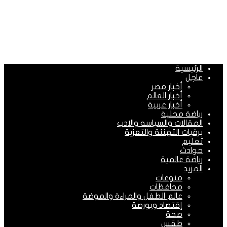
الرئيسية
عاجل
أخبار مصر
أخبار العالم
أخبار عربية
رياضة محلية
المقالات والسياسه والادب
برقيات التهنئة والتعزية
تعليم
حوادث
رياضة عالمية
المزيد
منوعات
محافظات
عالم الطفل والمراءة والموضة
إقتصاد وبورصة
صحة
طقس