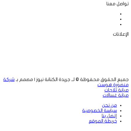
تواصل معنا
فيسبوك
‫X
لينكدإن
الإعلانات
جميع الحقوق محفوظة © لــ جريدة الكنانة نيوز | مصمم بـ
شركة
منصورة هوست
صيانة ثلاجات
صيانة غسالات
من نحن
سياسة الخصوصية
إتصل بنا
خريطة الموقع