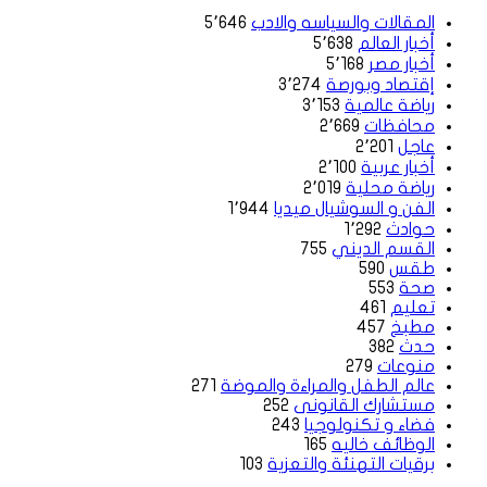
المقالات والسياسه والادب
5٬646
أخبار العالم
5٬638
أخبار مصر
5٬168
إقتصاد وبورصة
3٬274
رياضة عالمية
3٬153
محافظات
2٬669
عاجل
2٬201
أخبار عربية
2٬100
رياضة محلية
2٬019
الفن و السوشيال ميديا
1٬944
حوادث
1٬292
القسم الديني
755
طقس
590
صحة
553
تعليم
461
مطبخ
457
حدث
382
منوعات
279
عالم الطفل والمراءة والموضة
271
مستشارك القانونى
252
فضاء و تكنولوجيا
243
الوظائف خاليه
165
برقيات التهنئة والتعزية
103