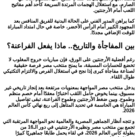
الصارم، مع استغلال الهجمات المرتدة السريعة كأحد أهم مفاتيح
اللعب أمام الأرجنتين.
كما يراهن المدير الفني على الحالة البدنية للفريق المنافس بعد
المجهود الكبير أمام الرأس الأخضر، خاصة في حال امتداد المباراة
للوقت الإضافي مجددًا.
بين المفاجأة والتاريخ.. ماذا يفعل الفراعنة؟
رغم أفضلية الأرجنتين على الورق، فإن مباريات خروج المغلوب لا
تخضع للحسابات المسبقة، ما يمنح منتخب مصر فرصة حقيقية
لصناعة مفاجأة كبرى إذا نجح في استغلال الفرص والالتزام التكتيكي
طوال اللقاء.
يدخل منتخب مصر المواجهة بمعنويات مرتفعة بعد إنجاز تاريخي غير
مسبوق، بينما يخوض حامل اللقب اختبارًا معقدًا أمام خصم منظم
وطموح. وبين ضغط الأرجنتين وطموح الفراعنة، تبقى تفاصيل
المباراة هي الحاسمة في تحديد المتأهل إلى ربع نهائي كأس العالم
2026.
و تتجه أنظار الجماهير المصرية والعالمية نحو المواجهة المرتقبة التي
تجمع بين منتخب مصر ونظيره الأرجنتيني في دور الـ16 من
بطولة كأس العالم 2026، في لقاء يحمل طابعًا جماهيريًا كبيرًا