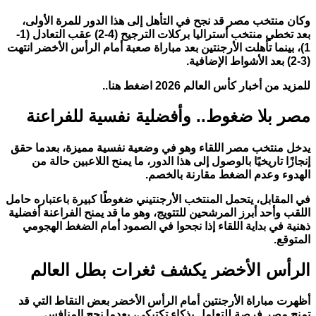
وكان منتخب مصر قد نجح في التأهل إلى هذا الدور للمرة الأولى،
بعد تخطي منتخب أستراليا بركلات الترجيح (4-2) عقب التعادل (1-
1)، بينما تأهلت الأرجنتين بعد مباراة صعبة أمام الرأس الأخضر انتهت
(3-2) بعد الأشواط الإضافية.
للمزيد من أخبار كأس العالم 2026 اضغط هنا..
مصر بلا ضغوط.. وأفضلية نفسية للفراعنة
يدخل منتخب مصر اللقاء وهو في وضعية نفسية مميزة، بعدما حقق
إنجازًا تاريخيًا بالوصول إلى هذا الدور، ما يمنح اللاعبين حالة من
الهدوء وعدم الضغط مقارنة بالخصم.
في المقابل، يتحمل المنتخب الأرجنتيني ضغوطًا كبيرة باعتباره حامل
اللقب وأحد أبرز المرشحين للتتويج، وهو ما قد يمنح الفراعنة أفضلية
ذهنية في بداية اللقاء إذا نجحوا في الصمود أمام الضغط الهجومي
المتوقع.
الرأس الأخضر يكشف ثغرات بطل العالم
أظهرت مباراة الأرجنتين أمام الرأس الأخضر بعض النقاط التي قد
تمنح مصر فرصة للتعامل بذكاء تكتيكي، بعدما نجح المنافس