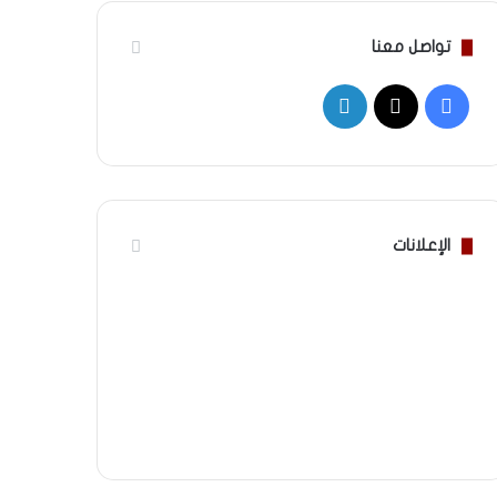
تواصل معنا
‫X
فيسبوك
لينكدإن
الإعلانات