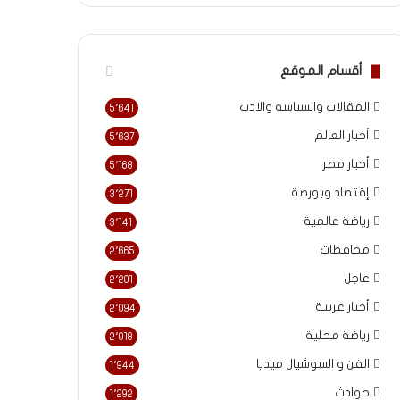
أقسام الموقع
المقالات والسياسه والادب
5٬641
أخبار العالم
5٬637
أخبار مصر
5٬168
إقتصاد وبورصة
3٬271
رياضة عالمية
3٬141
محافظات
2٬665
عاجل
2٬201
أخبار عربية
2٬094
رياضة محلية
2٬018
الفن و السوشيال ميديا
1٬944
حوادث
1٬292