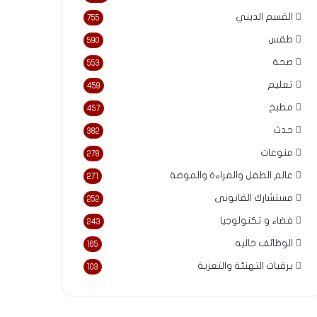
القسم الديني
755
طقس
590
صحة
553
تعليم
459
مطبخ
457
حدث
382
منوعات
278
عالم الطفل والمراءة والموضة
271
مستشارك القانونى
252
فضاء و تكنولوجيا
243
الوظائف خاليه
165
برقيات التهنئة والتعزية
103