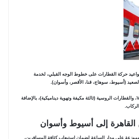
لمواعيد حركة القطارات على خطوط الوجه القبلي، لخدمة
لصعيد (أسيوط، سوهاج، قنا، الأقصر، وأسوان).
وتتنوع الرحلات بين قطارات “التالجو” الفاخرة، والـ VIP، والقطارات الروسية (ثالثة مكيفة وتهوية ديناميكية)، بالإضافة
لركاب.
 القاهرة إلى أسيوط وأسوان
موزعة على مدار الساعة لضمان استيعاب كثافة المسافرين،