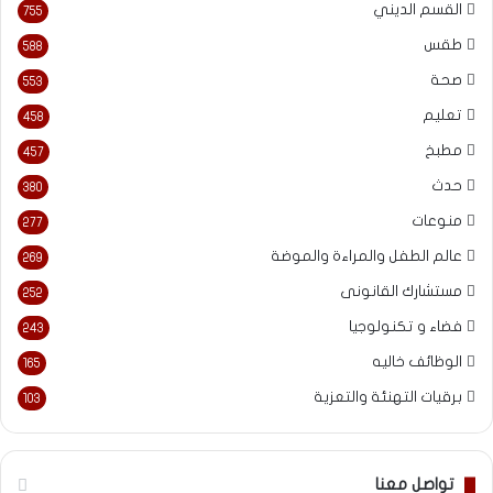
القسم الديني
755
طقس
588
صحة
553
تعليم
458
مطبخ
457
حدث
380
منوعات
277
عالم الطفل والمراءة والموضة
269
مستشارك القانونى
252
فضاء و تكنولوجيا
243
الوظائف خاليه
165
برقيات التهنئة والتعزية
103
تواصل معنا