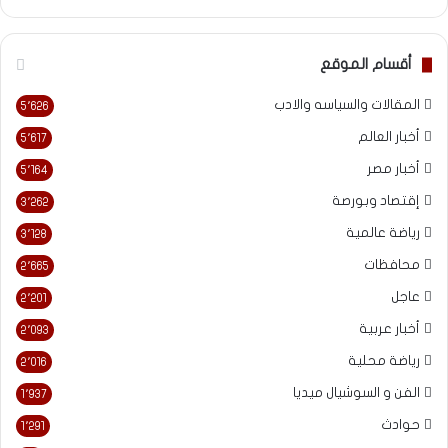
الويب
أقسام الموقع
المقالات والسياسه والادب
5٬626
أخبار العالم
5٬617
أخبار مصر
5٬164
إقتصاد وبورصة
3٬262
رياضة عالمية
3٬128
محافظات
2٬665
عاجل
2٬201
أخبار عربية
2٬093
رياضة محلية
2٬016
الفن و السوشيال ميديا
1٬937
حوادث
1٬291