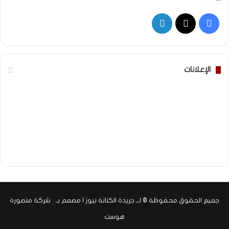
‫X
فيسبوك
لينكدإن
الإعلانات
جميع الحقوق محفوظة © لــ جريدة الكنانة نيوز | مصمم بـ
شركة منصورة
هوست