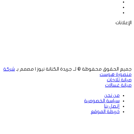
فيسبوك
‫X
لينكدإن
الإعلانات
جميع الحقوق محفوظة © لــ جريدة الكنانة نيوز | مصمم بـ
شركة
منصورة هوست
صيانة ثلاجات
صيانة غسالات
من نحن
سياسة الخصوصية
إتصل بنا
خريطة الموقع