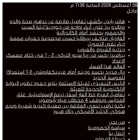
08 أغسطس 2026 الساعة 11:36 م
عاجل
هانتر بايدن يكشف تفاصيل صادمة عن تدهور صحة والده
رونالدو يرد على أنباء زواجه من جورجينا ليلة السبت
والجمهور يحتشد أمام الكاتدرائية
الغارديان متاحف بريطانيا خسرت مجموعة حفريات مهمة
جراء نقص التمويل
جدلية الشروق والغروب
بيراميدز يخسر من ريزا سبور التركى 2 – 1 فى ختام معسكر
الإعداد
العالم هذا المساء
ريال مدريد يحسم وديته أمام فيرينكفاروشي 2-1 استعدادًا
للموسم الجديد
الرئيس التنفيذي لهيئة الاستثمار يتابع جهود تطوير البوابة
الإلكترونية الجديدة للهيئة
تفاصيل انفجار خط الغاز أسفل ترعة الإسماعيلية.. غلق
المحابس وتوقف 4 محطات مياه بأبوصوير
نكتة ترامب تنهي العلاقة بين مغنية كندية شهيرة ونجم
هوكي الجليد الأمريكي جاك هيوز
من نحن
سياسة الخصوصية
إتصل بنا
خريطة الموقع