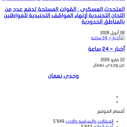
المتحدث العسكرى : القوات المسلحة تدفع عدد من
اللجان التجنيدية لإنهاء المواقف التجنيدية للمواطنين
بالمناطق الحدودية
06 أبريل 2026
أخبار × 24 ساعة
22 مايو 2026
عن وجدى نعمان
وجدى نعمان
موقع
الويب
فيسبوك
أقسام الموقع
المقالات والسياسه والادب
5٬648
أخبار العالم
5٬643