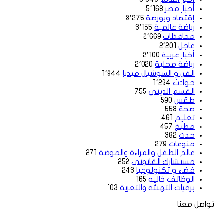
أخبار مصر
5٬168
إقتصاد وبورصة
3٬275
رياضة عالمية
3٬155
محافظات
2٬669
عاجل
2٬201
أخبار عربية
2٬100
رياضة محلية
2٬020
الفن و السوشيال ميديا
1٬944
حوادث
1٬294
القسم الديني
755
طقس
590
صحة
553
تعليم
461
مطبخ
457
حدث
382
منوعات
279
عالم الطفل والمراءة والموضة
271
مستشارك القانونى
252
فضاء و تكنولوجيا
243
الوظائف خاليه
165
برقيات التهنئة والتعزية
103
تواصل معنا