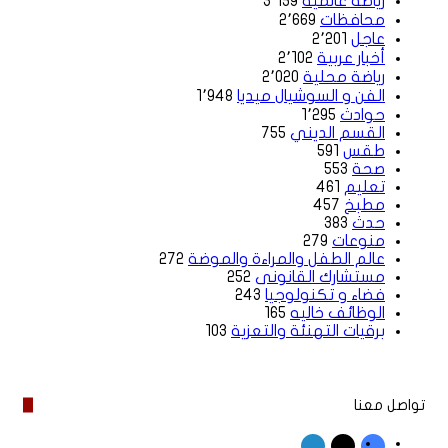
رياضة عالمية
3٬159
محافظات
2٬669
عاجل
2٬201
أخبار عربية
2٬102
رياضة محلية
2٬020
الفن و السوشيال ميديا
1٬948
حوادث
1٬295
القسم الديني
755
طقس
591
صحة
553
تعليم
461
مطبخ
457
حدث
383
منوعات
279
عالم الطفل والمراءة والموضة
272
مستشارك القانونى
252
فضاء و تكنولوجيا
243
الوظائف خاليه
165
برقيات التهنئة والتعزية
103
تواصل معنا
‫X
فيسبوك
لينكدإن