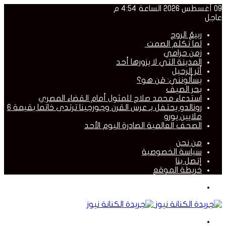
09 أغسطس 2026 الساعة 4:54 م
عاجل
ربيعُ الروح
لما تكلم الصمت
زمن حرامي
المدينة التي لا يزورها أحد
أثر الرحيل
يسألونني: مَن هو؟
بحر الصيف
استدعاء محمد صلاح للمثول أمام القضاء المصري
رونالدو يحتفل بـ عرس القرن وجورجينا ترتدى خاتما بقيمة 6
ملايين يورو
الصحف العالمية الصادرة اليوم الأحد
من نحن
سياسة الخصوصية
إتصل بنا
خريطة الموقع
القائمة
بحث