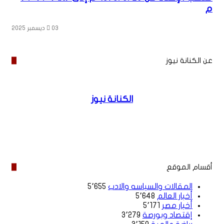
م
03 ديسمبر 2025
عن الكنانة نيوز
الكنانة نيوز
موقع
الويب
أقسام الموقع
المقالات والسياسه والادب
5٬655
أخبار العالم
5٬648
أخبار مصر
5٬171
إقتصاد وبورصة
3٬279