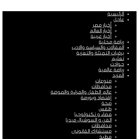
الرئيسية
عاجل
أخبار مصر
أخبار العالم
أخبار عربية
رياضة محلية
المقالات والسياسه والادب
برقيات التهنئة والتعزية
تعليم
حوادث
رياضة عالمية
المزيد
منوعات
محافظات
عالم الطفل والمراءة والموضة
إقتصاد وبورصة
صحة
طقس
فضاء و تكنولوجيا
الفن و السوشيال ميديا
محافظات
مستشارك القانونى
مطبخ