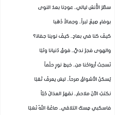
سطّرَ الأُنسُ ليالي.. عودِنا بعدَ النوى
بوفاءٍ صِيغَ تبراً.. وجمالاً ذَهَبا
كيفَ كنا في بعادٍ.. كيفَ نوينا جفاءً؟
والهوى فجرٌ نديٌّ.. فوقَ دُنيانا وثبَا
نَسجتْ أرواحُنا من.. خيطِ نورٍ حلُماً
يُسكنُ الأشواقَ صرحاً.. ليسَ يعرفُ تَعَبَا
نكتبُ الآنَ ملاحمْ.. نقهرُ العذالَ حُبّاً
فاسكبي مِسكَ التلاقي.. صاغَهُ اللهُ نَسَبَا