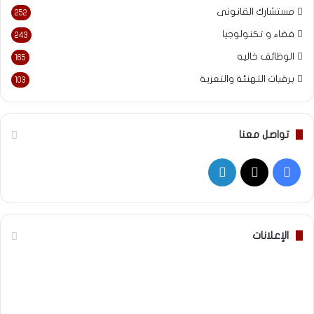
مستشارك القانونى
252
فضاء و تكنولوجيا
243
الوظائف خاليه
165
برقيات التهنئة والتعزية
103
تواصل معنا
‫X
فيسبوك
لينكدإن
الإعلانات