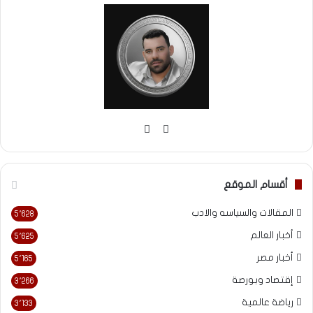
موقع
فيسبوك
الويب
أقسام الموقع
المقالات والسياسه والادب
5٬628
أخبار العالم
5٬625
أخبار مصر
5٬165
إقتصاد وبورصة
3٬266
رياضة عالمية
3٬133