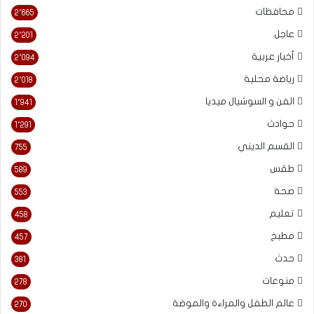
محافظات
2٬665
عاجل
2٬201
أخبار عربية
2٬094
رياضة محلية
2٬018
الفن و السوشيال ميديا
1٬941
حوادث
1٬291
القسم الديني
755
طقس
589
صحة
553
تعليم
458
مطبخ
457
حدث
381
منوعات
278
عالم الطفل والمراءة والموضة
270