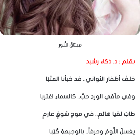
مِيـثاقُ النُّـور
بقلم : د. ذكاء رشيد
خلفَ أظفارِ الثواني.. قد خبأنا العتَبَا
وفي مآقي الوردِ حبٌّ.. كالسماءِ اغتربا
طابَ لقيا هائمٍ.. في موجِ شوقٍ عارمٍ
يغسلُ اللَّومَ وحرفاً.. بالوجيعةِ كُتِبا