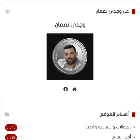
عن وجدى نعمان
وجدى نعمان
موقع
فيسبوك
الويب
أقسام الموقع
المقالات والسياسه والادب
5٬646
أخبار العالم
5٬638