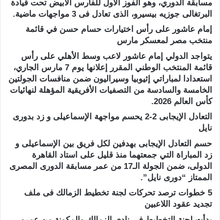
مسابقة الدوري، وهو الفوز الأول للفارس الأبيض تحت قيادة
البرتغالى جوزيه بيسيرو، الذى تعادل فى 3 مواجهات ماضية.
إمام عاشور على رأس اختيارات حسام حسن في قائمة
منتخب مصر لمعسكر مارس
يتواجد الدولي إمام عاشور لاعب وسط الأهلي على رأس
قائمة المنتخب الوطني المقرر إعلانها يوم 7 مارس الجاري،
استعدادا لمباراتي إثيوبيا وسيراليون ضمن منافسات الجولتين
الخامسة والسادسة من التصفيات الأفريقية المؤهلة لنهائيات
كأس العالم 2026.
التعادل الإيجابى 2-2 يحسم مواجهة الإسماعيلى و زد بدورى
نايل
حسم التعادل الإيجابى بهدفين لكل فريق بين الإسماعيلى و
زد المباراة التي جمعتهما منذ قليل على استاد القاهرة
الدولى، ضمن الجولة الـ17 من عمر مسابقة الدورى المصرى
الممتاز “دورى نايل”.
5 خطوات ترصد تحركات لجنة تخطيط الزمالك فى ملف
تجديد عقود اللاعبين
بدأت لجنة التخطيط فى نادى الزمالك والمكونة من عمرو