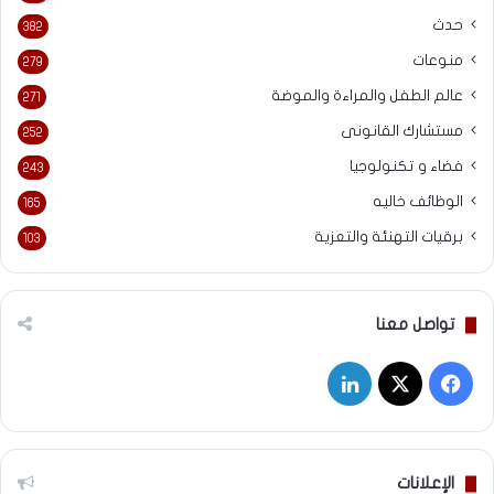
حدث
382
منوعات
279
عالم الطفل والمراءة والموضة
271
مستشارك القانونى
252
فضاء و تكنولوجيا
243
الوظائف خاليه
165
برقيات التهنئة والتعزية
103
تواصل معنا
‫X
فيسبوك
لينكدإن
الإعلانات