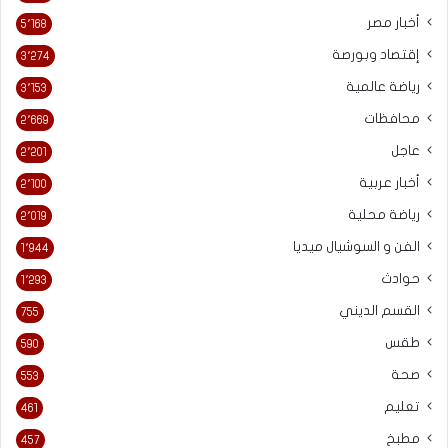
أخبار مصر
5٬168
إقتصاد وبورصة
3٬274
رياضة عالمية
3٬153
محافظات
2٬669
عاجل
2٬201
أخبار عربية
2٬100
رياضة محلية
2٬019
الفن و السوشيال ميديا
1٬944
حوادث
1٬293
القسم الديني
755
طقس
590
صحة
553
تعليم
461
مطبخ
457