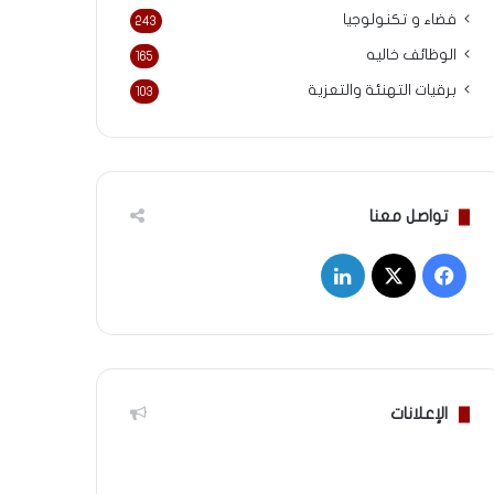
فضاء و تكنولوجيا
243
الوظائف خاليه
165
برقيات التهنئة والتعزية
103
تواصل معنا
‫X
فيسبوك
لينكدإن
الإعلانات