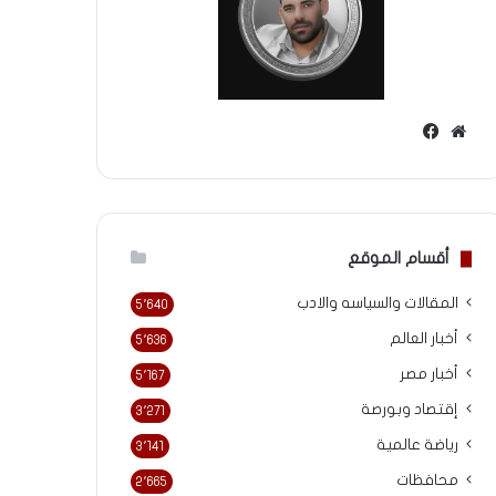
موقع
فيسبوك
الويب
أقسام الموقع
المقالات والسياسه والادب
5٬640
أخبار العالم
5٬636
أخبار مصر
5٬167
إقتصاد وبورصة
3٬271
رياضة عالمية
3٬141
محافظات
2٬665