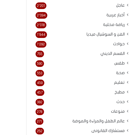
عاجل
2٬201
أخبار عربية
2٬094
رياضة محلية
2٬018
الفن و السوشيال ميديا
1٬944
حوادث
1٬292
القسم الديني
755
طقس
590
صحة
553
تعليم
459
مطبخ
457
حدث
382
منوعات
278
عالم الطفل والمراءة والموضة
271
مستشارك القانونى
252