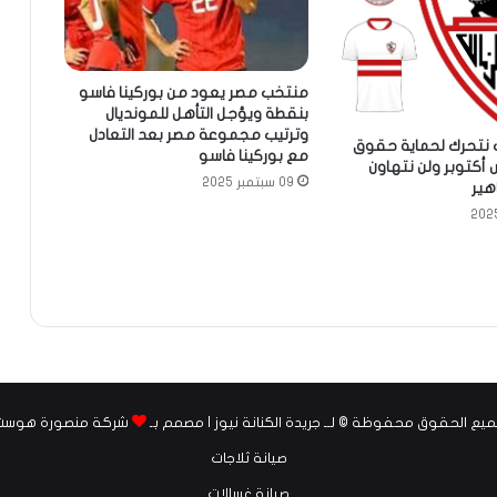
منتخب مصر يعود من بوركينا فاسو
بنقطة ويؤجل التأهل للمونديال
وترتيب مجموعة مصر بعد التعادل
 نتحرك لحماية حقوق
مع بوركينا فاسو
 أكتوبر ولن نتهاون
09 سبتمبر 2025
هير
يع الحقوق محفوظة © لــ جريدة الكنانة نيوز | مصمم بـ
شركة منصورة هوست
صيانة ثلاجات
صيانة غسالات