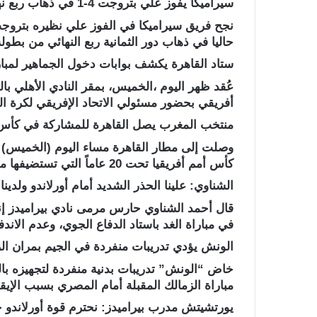
سيراميكا يفوز علي بتروجت 4-1 في ذهاب ربع نهائي بطولة كأس عاصمة مصر
نجح فريق سيراميكا في الفوز علي نظيره بتروجت
حاليا في ذهاب دور الثمانية ربع النهائي من بط
ستاد القاهرة يكشف بوابات دخول الجماهير لمبار
عُقد ظهر اليوم ،الخميس، بمقر النادي الأهلي بال
أفريقي بحضور مسئولي الاتحاد الإفريقي لكرة الق
منتخب المغرب يصل القاهرة للمشاركة في كأس أفريق
وصلت إلى مطار القاهرة مساء اليوم (الخميس) 
كأس أمم أفريقيا تحت 20 عاماً التي تستضيفها مصر خلال الفترة من 27 أبريل الجاري وحتى 18 مايو.
الشناوي: علينا الحذر الشديد أمام أورلاندو ولدين
قال أحمد الشناوي حارس مرمى نادي بيراميدز إن
في مباراة الغد باستاد الدفاع الجوي، وعدم الان
الونش يؤدي تدريبات منفردة في الجيم بمران ال
خاض “الونش” تدريبات بدنية منفردة لتجهيزه بال
مباراة الزمالك المقبلة أمام المصري بسبب الإيق
يورتشيتش مدرب بيراميدز: نحترم قوة أورلاندو خا