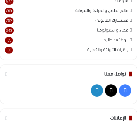
منوعات
277
عالم الطفل والمراءة والموضة
269
مستشارك القانونى
252
فضاء و تكنولوجيا
243
الوظائف خاليه
165
برقيات التهنئة والتعزية
103
تواصل معنا
‫X
فيسبوك
لينكدإن
الإعلانات