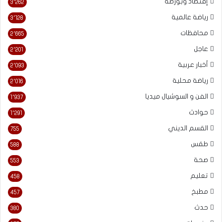
إقتصاد وبورصة
3٬262
رياضة عالمية
3٬128
محافظات
2٬665
عاجل
2٬201
أخبار عربية
2٬093
رياضة محلية
2٬016
الفن و السوشيال ميديا
1٬937
حوادث
1٬291
القسم الديني
755
طقس
588
صحة
553
تعليم
458
مطبخ
457
حدث
380