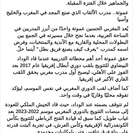
والجماهير خلال الفترة المقبلة.
عموتة.. مدرب الألقاب الذي صنع المجد في المغرب والخليج
وآسيا
يُعد المغربي الحسين عموتة واحدًا من أبرز المدربين في
الساحة العربية، بعدما نجح خلال مسيرته في الجمع بين
البطولات المحلية والقارية مع الأندية والمنتخبات، وفرض
اسمه كمدرب “يعرف كيف يصنع فريق بطل” أينما حلّ.
حقق عموتة أحد أهم محطاته التدريبية عندما قاد الوداد
البيضاوي للتتويج بلقب دوري أبطال إفريقيا عام 2017 بعد
الفوز على الأهلي، ليصبح أول مدرب مغربي يحقق اللقب
القاري الأكبر في إفريقيا.
كما أضاف لقب الدوري المغربي في نفس الموسم، ليؤكد
تفوقه محليًا وقاريًا في وقت واحد.
لم تتوقف بصمته عند الوداد، حيث قاد الجيش الملكي للعودة
إلى منصات التتويج بالدوري المغربي موسم 2022-2023 بعد
غياب طويل، كما سبق له قيادة الفتح الرباطي للتتويج بكأس
الكونفدرالية الإفريقية وكأس العرش، في تجربة أثبتت قدرته
على بناء فرق تنافس حتى بإمكانيات محدودة.