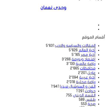
وجدى نعمان
موقع
الويب
فيسبوك
أقسام الموقع
المقالات والسياسه والادب
5٬631
أخبار العالم
5٬626
أخبار مصر
5٬165
إقتصاد وبورصة
3٬266
رياضة عالمية
3٬133
محافظات
2٬665
عاجل
2٬201
أخبار عربية
2٬094
رياضة محلية
2٬018
الفن و السوشيال ميديا
1٬941
حوادث
1٬291
القسم الديني
755
طقس
589
صحة
553