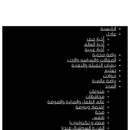
الرئيسية
عاجل
أخبار مصر
أخبار العالم
أخبار عربية
رياضة محلية
المقالات والسياسه والادب
برقيات التهنئة والتعزية
تعليم
حوادث
رياضة عالمية
المزيد
منوعات
محافظات
عالم الطفل والمراءة والموضة
إقتصاد وبورصة
صحة
طقس
فضاء و تكنولوجيا
الفن و السوشيال ميديا