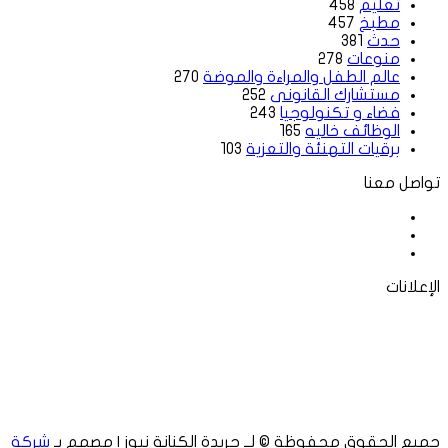
تعليم
458
مطبخ
457
حدث
381
منوعات
278
عالم الطفل والمراءة والموضة
270
مستشارك القانونى
252
فضاء و تكنولوجيا
243
الوظائف خاليه
165
برقيات التهنئة والتعزية
103
تواصل معنا
فيسبوك
‫X
لينكدإن
الإعلانات
جميع الحقوق محفوظة © لــ جريدة الكنانة نيوز | مصمم بـ
شركة