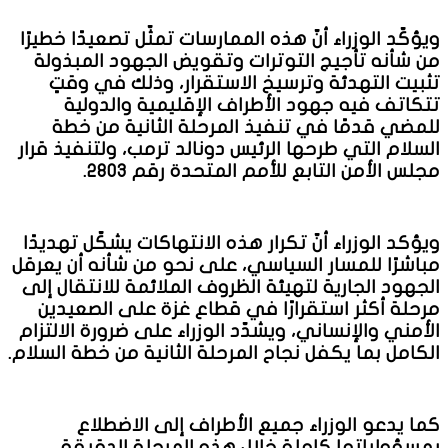
ويؤكّد الوزراء أنّ هذه الممارسات تمثّل تصعيدًا خطيرًا
من شأنه تأجيج التوترات وتقويض الجهود المبذولة
تثبيت التهدئة وترسيخ الاستقرار، وذلك في وقتٍ
تتكاتف فيه جهود الأطراف الإقليمية والدولية
للمضي قدمًا في تنفيذ المرحلة الثانية من خطة
السلام التي طرحها الرئيس دونالد ترمب، ولتنفيذ قرار
مجلس الأمن التابع للأمم المتحدة رقم ٢٨٠٣.
ويؤكد الوزراء أنّ تكرار هذه الانتهاكات يشكّل تهديدًا
مباشرًا للمسار السياسي، على نحو من شأنه أن يعرقل
الجهود الجارية لتهيئة الظروف الملائمة للانتقال إلى
مرحلة أكثر استقرارًا في قطاع غزة على الصعيدين
الأمني والإنساني، ويشدّد الوزراء على ضرورة الالتزام
الكامل بما يكفل نجاح المرحلة الثانية من خطة السلام.
كما يدعو الوزراء جميع الأطراف إلى الاضطلاع
بمسؤولياتها كاملة خلال هذه المرحلة الدقيقة،