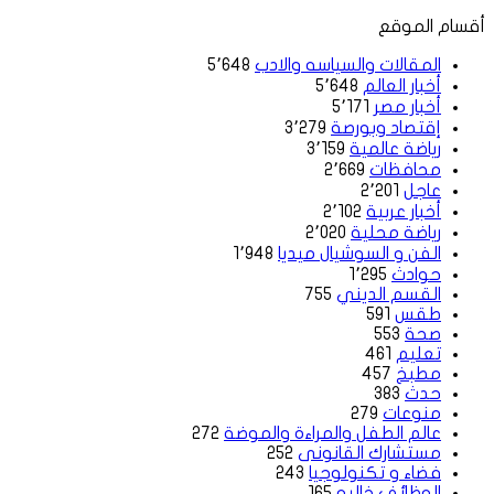
أقسام الموقع
المقالات والسياسه والادب
5٬648
أخبار العالم
5٬648
أخبار مصر
5٬171
إقتصاد وبورصة
3٬279
رياضة عالمية
3٬159
محافظات
2٬669
عاجل
2٬201
أخبار عربية
2٬102
رياضة محلية
2٬020
الفن و السوشيال ميديا
1٬948
حوادث
1٬295
القسم الديني
755
طقس
591
صحة
553
تعليم
461
مطبخ
457
حدث
383
منوعات
279
عالم الطفل والمراءة والموضة
272
مستشارك القانونى
252
فضاء و تكنولوجيا
243
الوظائف خاليه
165