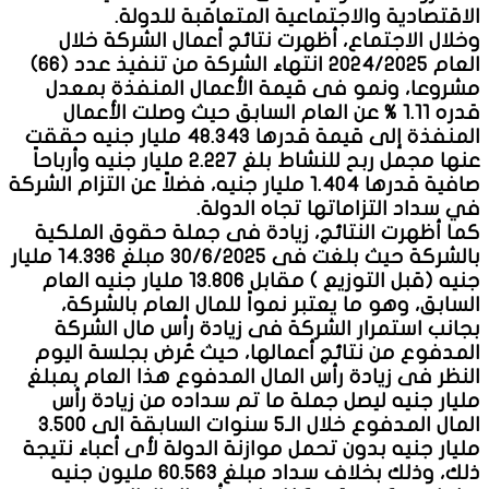
الاقتصادية والاجتماعية المتعاقبة للدولة.
وخلال الاجتماع، أظهرت نتائج أعمال الشركة خلال
العام 2024/2025 انتهاء الشركة من تنفيذ عدد (66)
مشروعا، ونمو فى قيمة الأعمال المنفذة بمعدل
قدره 1.11 % عن العام السابق حيث وصلت الأعمال
المنفذة إلى قيمة قدرها 48.343 مليار جنيه حققت
عنها مجمل ربح للنشاط بلغ 2.227 مليار جنيه وأرباحاً
صافية قدرها 1.404 مليار جنيه، فضلاً عن التزام الشركة
في سداد التزاماتها تجاه الدولة.
كما أظهرت النتائج، زيادة فى جملة حقوق الملكية
بالشركة حيث بلغت فى 30/6/2025 مبلغ 14.336 مليار
جنيه (قبل التوزيع ) مقابل 13.806 مليار جنيه العام
السابق، وهو ما يعتبر نمواً للمال العام بالشركة،
بجانب استمرار الشركة فى زيادة رأس مال الشركة
المدفوع من نتائج أعمالها، حيث عُرض بجلسة اليوم
النظر فى زيادة رأس المال المدفوع هذا العام بمبلغ
مليار جنيه ليصل جملة ما تم سداده من زيادة رأس
المال المدفوع خلال الـ5 سنوات السابقة الى 3.500
مليار جنيه بدون تحمل موازنة الدولة لأى أعباء نتيجة
ذلك، وذلك بخلاف سداد مبلغ 60.563 مليون جنيه