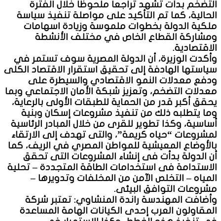
التضخم بدأت تشهد تراجعاً ملحوظاً خلال الفترة
الحالية، كما تم التأكيد على مواصلة تنفيذ سياسة
ملكية الدولة بخطوات ملموسة وزيادة اسهامات
ومشاركة القطاع الخاص في مختلف الأنشطة
الاقتصادية.
وأكدت الوزيرة، أن الدولة المصرية سوف تستمر في
سياستها الهادفة إلى تحقيق استقرار الاقتصاد الكلى
ودفع معدلات النمو الاقتصادي والسيطرة على
معدلات التضخم، وتعزيز شبكة الأمان الاجتماعي وبما
يحقق أكبر قدر من الحماية للطبقات الأولى بالرعاية،
وما يتطلبه ذلك من تنفيذ مشروعات إسكان وبنية
أساسية، وكذا تطوير للقرى من خلال المبادر الرئاسية
لمشروعات “حياه كريمة”، والتى تهدف إلى الارتقاء
بالأوضاع المعيشية للمواطن المصري في الريف، كما
أن الدولة بدأت فى إنشاء المشروعات التى تحقق
الاستدامة فى استخدامات الطاقة المتجددة – تحلية
المياه – التخلص الآمن من المخلفات وتدويرها –
مشروعات التوافق البيئى.
وأضافت المهندسة راندة المنشاوي: تعتبر شركة
المقاولون العرب إحدى الكيانات الهامة المساعدة