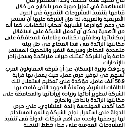
في تنفيذ هذه الخطط، وكذا الاستمرار في
المساهمة في تعزيز صورة مصر بالخارج من خلال
قيامها بتنفيذ المشروعات التنموية في الدول
الأفريقية والعربية، لذا فإن الشركة عليها أن تستمر
في دعم كوادرها الشبابية أصحاب الكفاءات، كما أنه
من الأهمية بمكان أن تعمل الشركة على استغلال
إمكانياتها وطاقتها بكفاءة وفاعلية للمحافظة على
مكانتها الرائدة فى هذا القطاع فى ظل بيئة
متعددة المخاطر وسريعة التغير والتحديث المستمر،
خاصة وأن الشركة تمتلك خبرات متراكمة وسجل زاخر
بالإنجازات.
ونوهت وزيرة الإسكان، عن أن شركة المقاولون العرب
تُسهم فى توفير فرص عمل، حيث يعمل بها قرابة
56.9 ألف عامل، مؤكدة على تعظيم استغلال تلك
الطاقات البشرية، ومثمنةً الجهود التى قامت بها
الشركة لتطوير أدائها وزيادة إيراداتها والمحافظة على
مكانتها الرائدة بالداخل والخارج.
كما أكدت المهندسة راندة المنشاوي، على حرص
الدولة على استمرار نجاح الشركة والنمو المستدام
لها بوصفها واحده من أهم شركات الدولة فى تنفيذ
المشروعات القومية على مدار خطط التنمية