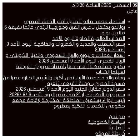
09 أغسطس 2026 الساعة 3:38 م
عاجل
استدعاء محمد صلاح للمثول أمام القضاء المصري
رونالدو يحتفل بـ عرس القرن وجورجينا ترتدى خاتما بقيمة 6
ملايين يورو
الصحف العالمية الصادرة اليوم الأحد
سعر الأسمنت والحديد و الخضروات والفاكهة اليوم الأحد 9
أغسطس 2026
أسعار العملات واليورو والريال السعودى والدينار الكويتى و
الريال القطرى اليوم الأحد 9 أغسطس 2026
تكريم حمادة هلال فى حفل افتتاح مهرجان الغردقة
لسينما الشباب
وفاة والد مصصمة الأزياء ندى أكرم وتشييع الجنازة عصرا من
مسجد الحصري.. ومنة القيعي تنعيه
سعر الدولار مقابل الجنيه اليوم الأحد 9 أغسطس 2026
سعر جرام الذهب عيار 21 فى مصر اليوم الأحد 9 /8 /2026
رئيس الوزراء يستعرض المنطقة المقترحة لإقامة مجمع
حكومى للخدمات الذكية بمطروح
من نحن
سياسة الخصوصية
إتصل بنا
خريطة الموقع