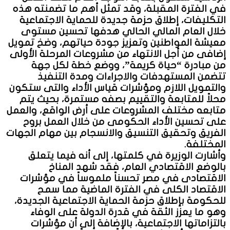
في الفترة المقبلة، وقد تمثل أهم ما تضمنته هذه
التكليفات، إطلاق حزمة جديدة للحماية الاجتماعية
خلال العام المالي الحالي هدفها تحسين مستوى
معيشة المواطنين وتعزيز جودة حياتهم، وضخ تمويل
إضافى من أجل الانتهاء من مشروعات المرحلة الأولى
من مبادرة “حياة كريمة”، ووضع خطة لكل جهة
تتضمن المستهدفات والاجراءات ومدة التنفيذ
والتمويل اللازم ومؤشرات قياس الأداء والتى ستكون
محلاً للمتابعة والتقييم بصفه مستمرة، بحيث يتم
متابعه مختلف المشروعات على أرض الواقع، والعمل
على تحسين الأداء الحكومى من خلال العمل بروح
الفريق وتحقيق التنسيق والانسجام بين مهام الجهات
المختلفة.
وأشارت الوزيرة في كلمتها، إلى أنه فيما يتعلق
بالوضع الاقتصادي العام، فقد شهد المناخ
الاقتصادى في مصر تحسناً ملموساً في مؤشرات
الاقتصاد الكلى في الفترة الماضية مما سمح
للحكومة بإطلاق حزمة الحماية الاجتماعية الجديدة،
وهو ما يعزز الثقة في قدرة الدولة على الوفاء
بالتزاماتها الاجتماعية، بالإضافة إلى أن مؤشرات