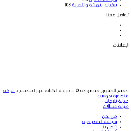
برقيات التهنئة والتعزية
103
تواصل معنا
فيسبوك
‫X
لينكدإن
الإعلانات
جميع الحقوق محفوظة © لــ جريدة الكنانة نيوز | مصمم بـ
شركة
منصورة هوست
صيانة ثلاجات
صيانة غسالات
من نحن
سياسة الخصوصية
إتصل بنا