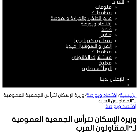
المزيد
منوعات
محافظات
عالم الطفل والمراءة والموضة
إقتصاد وبورصة
صحة
طقس
فضاء و تكنولوجيا
الفن و السوشيال ميديا
محافظات
مستشارك القانونى
مطبخ
الوظائف خاليه
للإعلان لدينا
الوضع
المظلم
الرئيسية
/
إقتصاد وبورصة
/
وزيرة الإسكان تترأس الجمعية العمومية
لـ”المقاولون العرب
إقتصاد وبورصة
وزيرة الإسكان تترأس الجمعية العمومية
لـ”المقاولون العرب