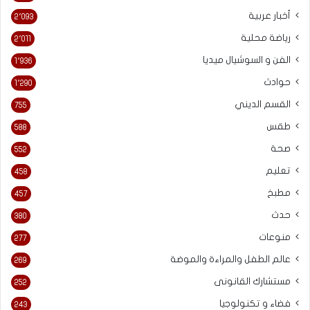
أخبار عربية
2٬093
رياضة محلية
2٬011
الفن و السوشيال ميديا
1٬936
حوادث
1٬290
القسم الديني
755
طقس
588
صحة
552
تعليم
458
مطبخ
457
حدث
380
منوعات
277
عالم الطفل والمراءة والموضة
269
مستشارك القانونى
252
فضاء و تكنولوجيا
243