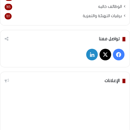
الوظائف خاليه
165
برقيات التهنئة والتعزية
101
تواصل معنا
‫X
فيسبوك
لينكدإن
الإعلانات