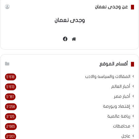
عن وجدى نعمان
وجدى نعمان
موقع
فيسبوك
الويب
أقسام الموقع
المقالات والسياسه والادب
5٬618
أخبار العالم
5٬613
أخبار مصر
5٬161
إقتصاد وبورصة
3٬256
رياضة عالمية
3٬125
محافظات
2٬665
عاجل
2٬201