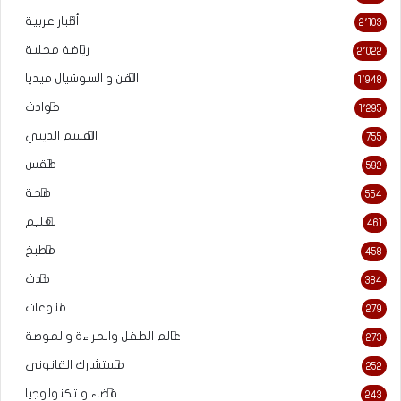
أخبار عربية
2٬103
رياضة محلية
2٬022
الفن و السوشيال ميديا
1٬948
حوادث
1٬295
القسم الديني
755
طقس
592
صحة
554
تعليم
461
مطبخ
458
حدث
384
منوعات
279
عالم الطفل والمراءة والموضة
273
مستشارك القانونى
252
فضاء و تكنولوجيا
243