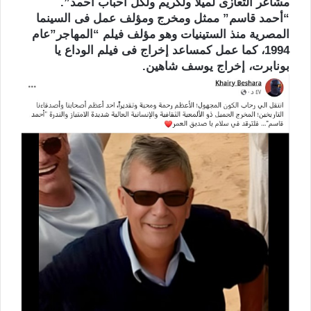
مشاعر التعازى لميلا ولكريم ولكل أحباب أحمد”.
“أحمد قاسم” ممثل ومخرج ومؤلف عمل فى السينما
المصرية منذ الستينيات وهو مؤلف فيلم “المهاجر”عام
1994، كما عمل كمساعد إخراج فى فيلم الوداع يا
بونابرت، إخراج يوسف شاهين.