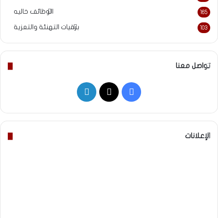
الوظائف خاليه
165
برقيات التهنئة والتعزية
103
تواصل معنا
‫X
فيسبوك
لينكدإن
الإعلانات