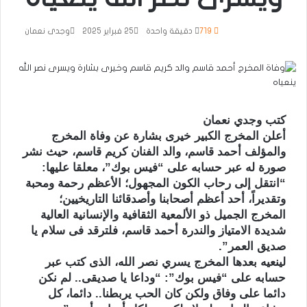
719
دقيقة واحدة
25 فبراير 2025
وجدى نعمان
كتب وجدي نعمان
أعلن المخرج الكبير خيرى بشارة عن وفاة المخرج
والمؤلف أحمد قاسم، والد الفنان كريم قاسم، حيث نشر
صورة له عبر حسابه على “فيس بوك”، معلقا عليها:
“انتقل إلى رحاب الكون المجهول؛ الأعظم رحمة ومحبة
وتقديراً، أحد أعظم أصحابنا وأصدقائنا التاريخيين؛
المخرج الجميل ذو الألمعية الثقافية والإنسانية العالية
شديدة الامتياز والندرة أحمد قاسم، فلترقد فى سلام يا
صديق العمر”.
لينعيه بعدها المخرج يسري نصر الله، الذى كتب عبر
حسابه على “فيس بوك”: “وداعا يا صديقى.. لم نكن
دائما على وفاق ولكن كان الحب يربطنا.. دائما، كل