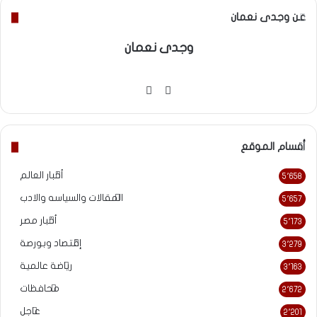
عن وجدى نعمان
وجدى نعمان
موقع
فيسبوك
الويب
أقسام الموقع
أخبار العالم
5٬658
المقالات والسياسه والادب
5٬657
أخبار مصر
5٬173
إقتصاد وبورصة
3٬279
رياضة عالمية
3٬163
محافظات
2٬672
عاجل
2٬201