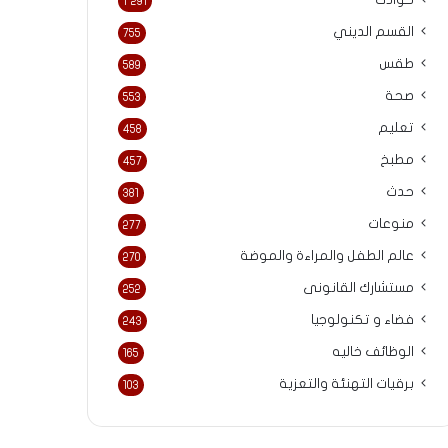
حوادث
1٬291
القسم الديني
755
طقس
589
صحة
553
تعليم
458
مطبخ
457
حدث
381
منوعات
277
عالم الطفل والمراءة والموضة
270
مستشارك القانونى
252
فضاء و تكنولوجيا
243
الوظائف خاليه
165
برقيات التهنئة والتعزية
103