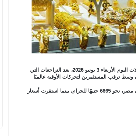
استقرت أسعار الذهب في مصر خلال بداية تعاملات اليوم الأربعاء 3 يونيو 2026، بعد التراجعات التي
 وسط ترقب المستثمرين لتحركات الأوقية عالميًا
وسجل سعر الذهب عيار 21، وهو الأكثر تداولًا في مصر، نحو 6665 جنيهًا للجرام، بينما استقرت أسعار