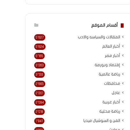
أقسام الموقع
المقالات والسياسه والادب
5٬627
أخبار العالم
5٬624
أخبار مصر
5٬165
إقتصاد وبورصة
3٬263
رياضة عالمية
3٬133
محافظات
2٬665
عاجل
2٬201
أخبار عربية
2٬094
رياضة محلية
2٬018
الفن و السوشيال ميديا
1٬941