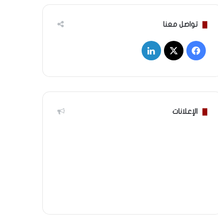
تواصل معنا
‫X
فيسبوك
لينكدإن
الإعلانات