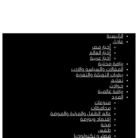
الرئيسية
عاجل
أخبار مصر
أخبار العالم
أخبار عربية
رياضة محلية
المقالات والسياسه والادب
برقيات التهنئة والتعزية
تعليم
حوادث
رياضة عالمية
المزيد
منوعات
محافظات
عالم الطفل والمراءة والموضة
إقتصاد وبورصة
صحة
طقس
فضاء و تكنولوجيا