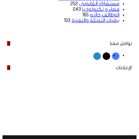
مستشارك القانونى
252
فضاء و تكنولوجيا
243
الوظائف خاليه
165
برقيات التهنئة والتعزية
103
تواصل معنا
‫X
فيسبوك
لينكدإن
الإعلانات