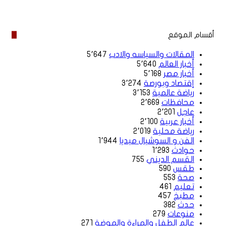
الويب
أقسام الموقع
المقالات والسياسه والادب
5٬647
أخبار العالم
5٬640
أخبار مصر
5٬168
إقتصاد وبورصة
3٬274
رياضة عالمية
3٬153
محافظات
2٬669
عاجل
2٬201
أخبار عربية
2٬100
رياضة محلية
2٬019
الفن و السوشيال ميديا
1٬944
حوادث
1٬293
القسم الديني
755
طقس
590
صحة
553
تعليم
461
مطبخ
457
حدث
382
منوعات
279
عالم الطفل والمراءة والموضة
271