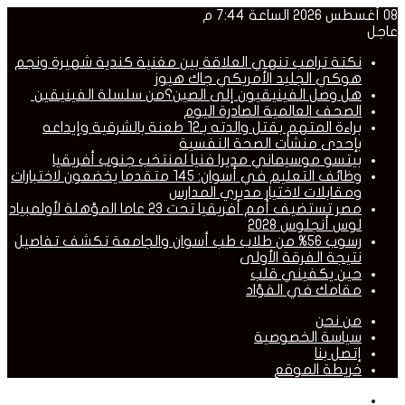
08 أغسطس 2026 الساعة 7:44 م
عاجل
نكتة ترامب تنهي العلاقة بين مغنية كندية شهيرة ونجم
هوكي الجليد الأمريكي جاك هيوز
هل وصل الفينيقيون إلى الصين؟من سلسلة الفينيقين
الصحف العالمية الصادرة اليوم
براءة المتهم بقتل والدته بـ12 طعنة بالشرقية وإيداعه
بإحدى منشأت الصحة النفسية
بيتسو موسيماني مديرا فنيا لمنتخب جنوب أفريقيا
وظائف التعليم في أسوان: 145 متقدما يخضعون لاختبارات
ومقابلات لاختيار مديري المدارس
مصر تستضيف أمم أفريقيا تحت 23 عاما المؤهلة لأولمبياد
لوس أنجلوس 2028
رسوب 56% من طلاب طب أسوان والجامعة تكشف تفاصيل
نتيجة الفرقة الأولى
حين يكفيني قلب
مقامك في الفؤاد
من نحن
سياسة الخصوصية
إتصل بنا
خريطة الموقع
القائمة