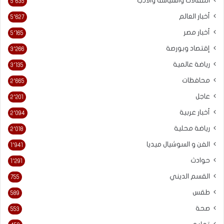
المقالات والسياسه والادب
5٬635
أخبار العالم
5٬627
أخبار مصر
5٬165
إقتصاد وبورصة
3٬266
رياضة عالمية
3٬135
محافظات
2٬665
عاجل
2٬201
أخبار عربية
2٬094
رياضة محلية
2٬018
الفن و السوشيال ميديا
1٬941
حوادث
1٬291
القسم الديني
755
طقس
589
صحة
553