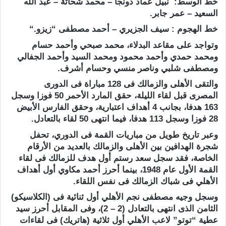
خط الوسط: نبيل عماد دونجا – محمد شحاتة – عبد الله
السعيد – عمر جابر
.
خط الهجوم : سيف الجزيري – أحمد مصطفى “زيزو
“.
وتواجد على مقاعد البدلاء، محمد صبحي وأحمد حسام
ومحمد حمدي وأحمد محمود ومحمد السيد وأحمد الجفالي
ومصطفى شلبي وناصر منسي وحسام أشرف
.
والتقى الأهلى والزمالك فى 128 مباراة فى الدورى
المصرى قبل لقاء الليلة، حقق المارد الأحمر 50 فوزا وسجل
163 هدفا، بجانب 4 أهداف اعتبارية، وحقق الفارس الأبيض
28 فوزا وسجل 113 هدفا، فيما انتهى 50 لقاء بالتعادل.
وعبر تاريخ طويل من مباريات القمة فى الدوري، تحفل
شجرة الهدافين بين الأهلى والزمالك بالعديد من الأرقام
الخاصة، فقد سجل سعد رستم أول هدف للزمالك فى لقاء
القمة الأول عام 1948، بينما أحرز أحمد مكاوي أول أهداف
الأهلي فى شباك الزمالك فى نفس اللقاء.
وسجل وجيه مصطفى نجم الأهلي أول ثنائية فى (الكلاسيكو)
الثامن الذى انتهى بالتعادل (2 – 2)، وفى المقابل أحرز سيد
عطية “توتو” لاعب الأهلي أول ثلاثية (هاتريك) فى لقاءات