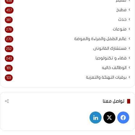
تعليم
459
مطبخ
457
حدث
381
منوعات
278
عالم الطفل والمراءة والموضة
270
مستشارك القانونى
252
فضاء و تكنولوجيا
243
الوظائف خاليه
165
برقيات التهنئة والتعزية
103
تواصل معنا
‫X
فيسبوك
لينكدإن