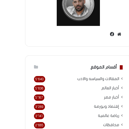
موقع
فيسبوك
الويب
أقسام الموقع
المقالات والسياسه والادب
5٬640
أخبار العالم
5٬636
أخبار مصر
5٬167
إقتصاد وبورصة
3٬269
رياضة عالمية
3٬141
محافظات
2٬665