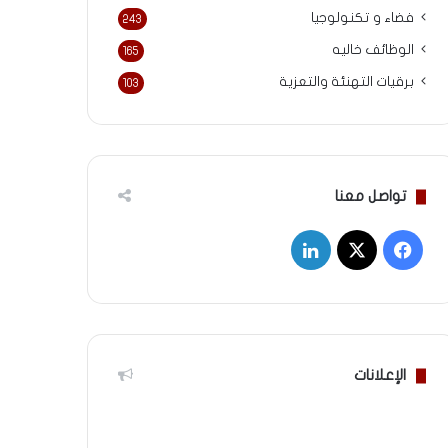
فضاء و تكنولوجيا
243
الوظائف خاليه
165
برقيات التهنئة والتعزية
103
تواصل معنا
‫X
فيسبوك
لينكدإن
الإعلانات