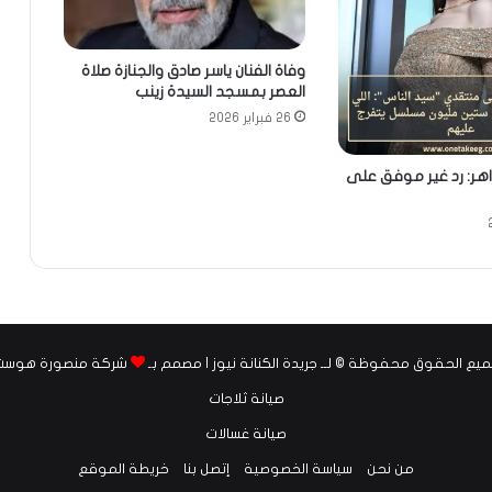
وفاة الفنان ياسر صادق والجنازة صلاة
العصر بمسجد السيدة زينب
26 فبراير 2026
هر: رد غير موفق على
يع الحقوق محفوظة © لــ جريدة الكنانة نيوز | مصمم بـ
شركة منصورة هوست
صيانة ثلاجات
صيانة غسالات
من نحن
سياسة الخصوصية
إتصل بنا
خريطة الموقع