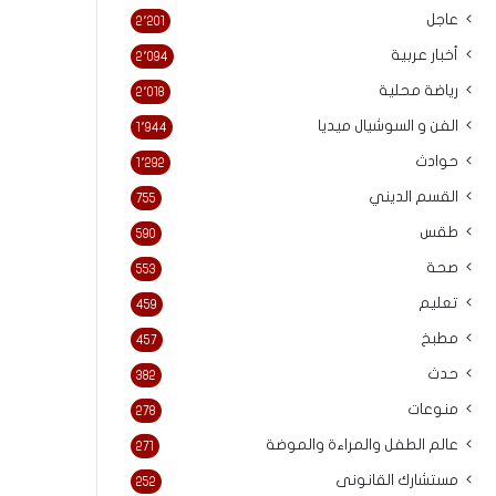
عاجل
2٬201
أخبار عربية
2٬094
رياضة محلية
2٬018
الفن و السوشيال ميديا
1٬944
حوادث
1٬292
القسم الديني
755
طقس
590
صحة
553
تعليم
459
مطبخ
457
حدث
382
منوعات
278
عالم الطفل والمراءة والموضة
271
مستشارك القانونى
252