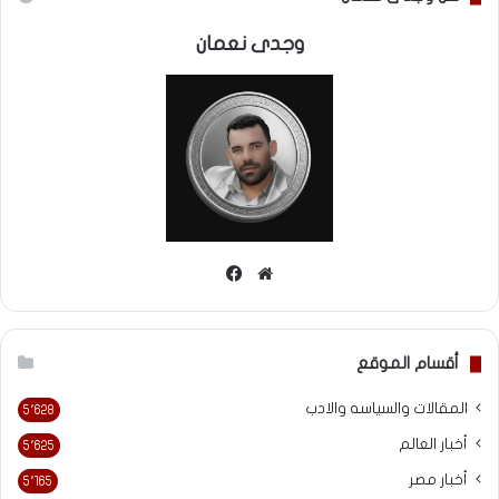
وجدى نعمان
موقع
فيسبوك
الويب
أقسام الموقع
المقالات والسياسه والادب
5٬628
أخبار العالم
5٬625
أخبار مصر
5٬165