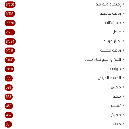
إقتصاد وبورصة
3٬266
رياضة عالمية
3٬133
محافظات
2٬665
عاجل
2٬201
أخبار عربية
2٬094
رياضة محلية
2٬018
الفن و السوشيال ميديا
1٬941
حوادث
1٬291
القسم الديني
755
طقس
589
صحة
553
تعليم
458
مطبخ
457
حدث
381