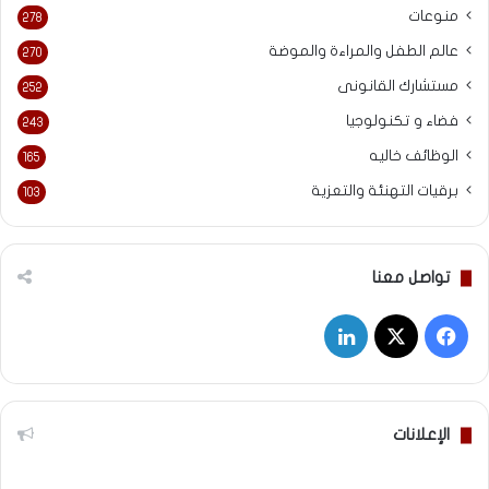
منوعات
278
عالم الطفل والمراءة والموضة
270
مستشارك القانونى
252
فضاء و تكنولوجيا
243
الوظائف خاليه
165
برقيات التهنئة والتعزية
103
تواصل معنا
‫X
فيسبوك
لينكدإن
الإعلانات