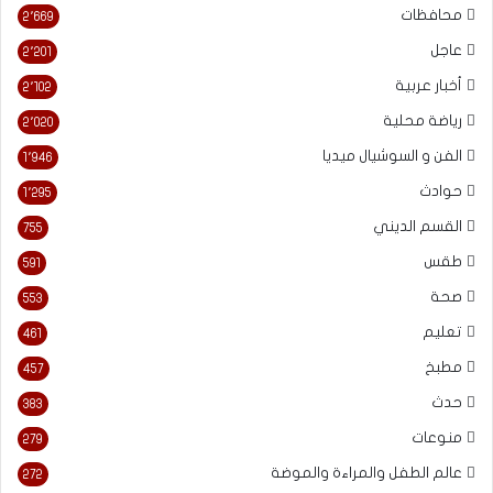
محافظات
2٬669
عاجل
2٬201
أخبار عربية
2٬102
رياضة محلية
2٬020
الفن و السوشيال ميديا
1٬946
حوادث
1٬295
القسم الديني
755
طقس
591
صحة
553
تعليم
461
مطبخ
457
حدث
383
منوعات
279
عالم الطفل والمراءة والموضة
272