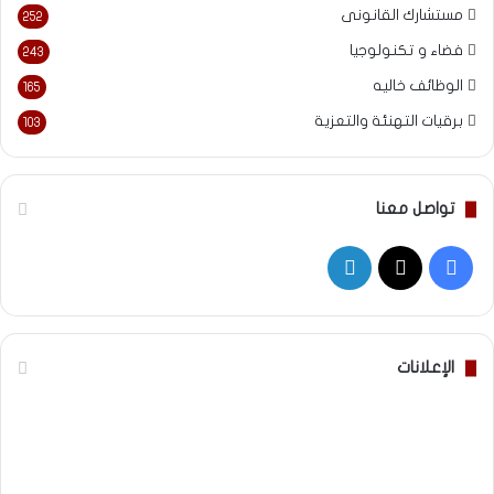
مستشارك القانونى
252
فضاء و تكنولوجيا
243
الوظائف خاليه
165
برقيات التهنئة والتعزية
103
تواصل معنا
‫X
فيسبوك
لينكدإن
الإعلانات