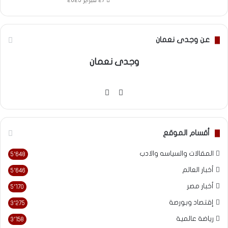
27 فبراير 2025
عن وجدى نعمان
وجدى نعمان
موقع
فيسبوك
الويب
أقسام الموقع
المقالات والسياسه والادب
5٬648
أخبار العالم
5٬646
أخبار مصر
5٬170
إقتصاد وبورصة
3٬275
رياضة عالمية
3٬158