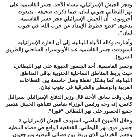
وفجر الجيش الإسرائيلي، مساء الأحد، جسر القاسمية على
نهر الليطاني جنوبي لبنان، فيما ذكرت صحيفة “يديعوت
أحرونوت” أن الجيش الإسرائيلي فجر جسر القاسمية،
بدعوى “قطع خطوط الإمداد عن حزب الله، في جنوب
لبنان”.
وأشارت وكالة الأنباء اللبنانية، إلى أن الغارة الإسرائيلية
استهدفت جسر القاسمية عند الأوتوستراد الساحلي (الطريق
السريع).
وجسر القاسمية، أحد الجسور الحيوية على نهر الليطاني،
حيث يربط المناطق الساحلية الجنوبية بباقي المناطق
اللبنانية، كما يشكل نقطة وصل حاسمة بين القطاعات
الغربية والوسطى والشرقية في جنوب لبنان.​​​​​​​
وفي وقت سابق الأحد، قال وزير الدفاع الإسرائيلي يسرائيل
كاتس، إنه وجه ورئيس الوزراء بنيامين نتنياهو، الجيش بتدمير
جميع الجسور على نهر الليطاني “فورا”.
وخلال الأسبوع الماضي، استهدف الجيش الإسرائيلي 3
جسور فوق نهر الليطاني، القعقعية الواقع في قضاء النبطية،
وجسر الخردلي الذي يربط بين قضائي النبطية ومرجعيون،