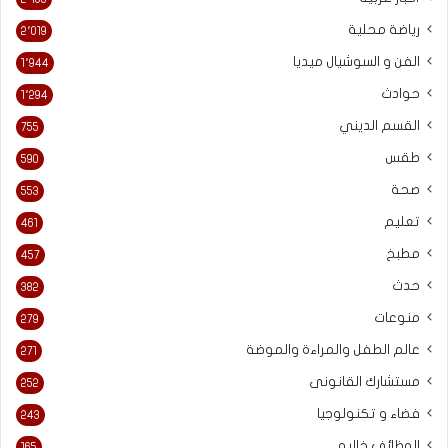
رياضة محلية
2٬019
الفن و السوشيال ميديا
1٬944
حوادث
1٬294
القسم الديني
755
طقس
590
صحة
553
تعليم
461
مطبخ
457
حدث
382
منوعات
279
عالم الطفل والمراءة والموضة
271
مستشارك القانونى
252
فضاء و تكنولوجيا
243
الوظائف خاليه
165