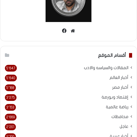
موقع
فيسبوك
الويب
أقسام الموقع
المقالات والسياسه والادب
5٬647
أخبار العالم
5٬640
أخبار مصر
5٬168
إقتصاد وبورصة
3٬275
رياضة عالمية
3٬153
محافظات
2٬669
عاجل
2٬201
أخبار عربية
2٬100