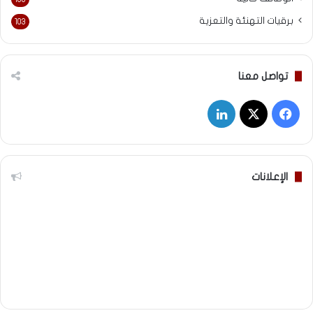
برقيات التهنئة والتعزية
103
تواصل معنا
‫X
فيسبوك
لينكدإن
الإعلانات