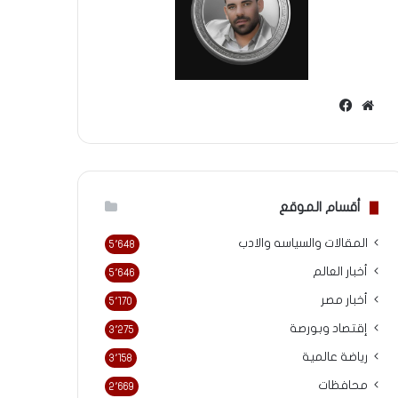
موقع
فيسبوك
الويب
أقسام الموقع
المقالات والسياسه والادب
5٬648
أخبار العالم
5٬646
أخبار مصر
5٬170
إقتصاد وبورصة
3٬275
رياضة عالمية
3٬158
محافظات
2٬669