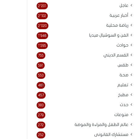
عاجل
2٬201
أخبار عربية
2٬102
رياضة محلية
2٬020
الفن و السوشيال ميديا
1٬946
حوادث
1٬295
القسم الديني
755
طقس
591
صحة
553
تعليم
461
مطبخ
457
حدث
383
منوعات
279
عالم الطفل والمراءة والموضة
272
مستشارك القانونى
252