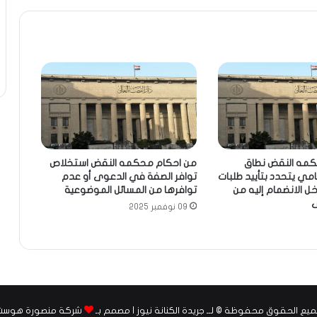
كمه النقض نطاق
من احكام محكمه النقض استخلاص
امي يتحدد بتأييد طلبات
توافر الصفة في الدعوى أو عدم
خل الانضمام إليه من
توافرها من المسائل الموضوعية
09 نوفمبر 2025
يع الحقوق محفوظة © لــ جريدة الكنانة نيوز | مصمم بـ
شركة منصورة هوست