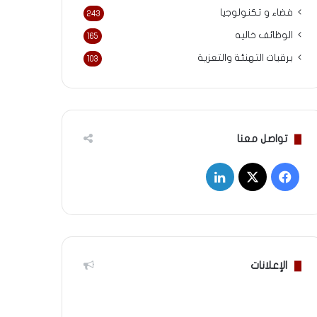
فضاء و تكنولوجيا
243
الوظائف خاليه
165
برقيات التهنئة والتعزية
103
تواصل معنا
‫X
فيسبوك
لينكدإن
الإعلانات