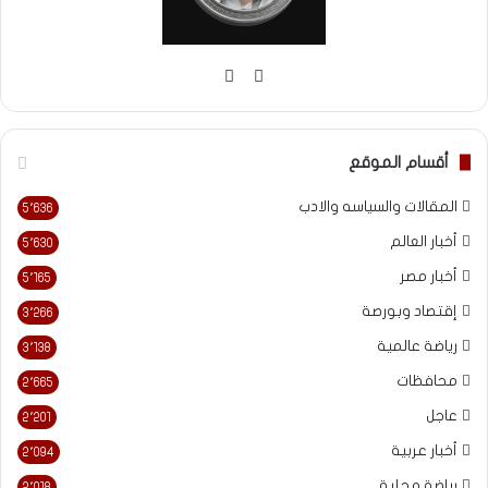
موقع
فيسبوك
الويب
أقسام الموقع
المقالات والسياسه والادب
5٬636
أخبار العالم
5٬630
أخبار مصر
5٬165
إقتصاد وبورصة
3٬266
رياضة عالمية
3٬138
محافظات
2٬665
عاجل
2٬201
أخبار عربية
2٬094
رياضة محلية
2٬018