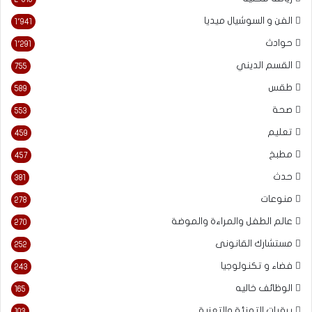
الفن و السوشيال ميديا
1٬941
حوادث
1٬291
القسم الديني
755
طقس
589
صحة
553
تعليم
459
مطبخ
457
حدث
381
منوعات
278
عالم الطفل والمراءة والموضة
270
مستشارك القانونى
252
فضاء و تكنولوجيا
243
الوظائف خاليه
165
برقيات التهنئة والتعزية
103