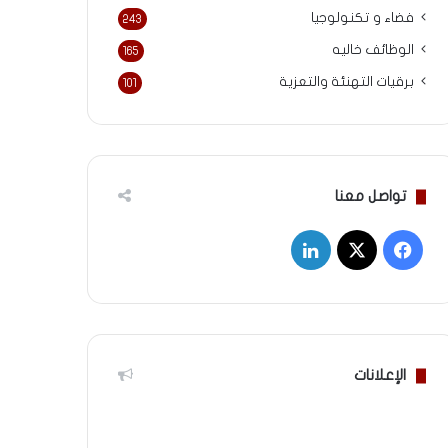
فضاء و تكنولوجيا
243
الوظائف خاليه
165
برقيات التهنئة والتعزية
101
تواصل معنا
‫X
فيسبوك
لينكدإن
الإعلانات