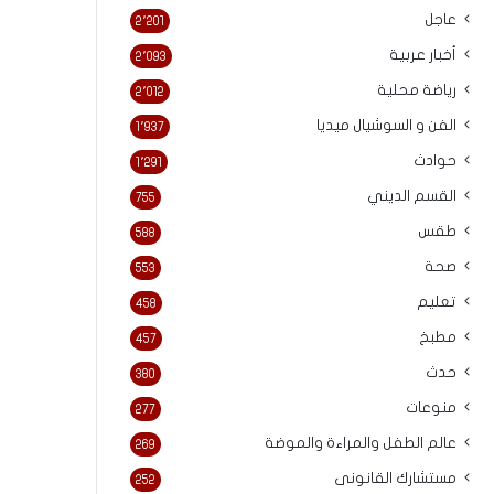
عاجل
2٬201
أخبار عربية
2٬093
رياضة محلية
2٬012
الفن و السوشيال ميديا
1٬937
حوادث
1٬291
القسم الديني
755
طقس
588
صحة
553
تعليم
458
مطبخ
457
حدث
380
منوعات
277
عالم الطفل والمراءة والموضة
269
مستشارك القانونى
252