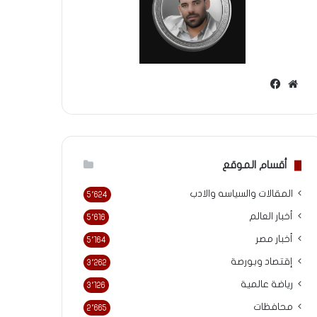
موقع
فيسبوك
الويب
أقسام الموقع
المقالات والسياسه والادب
5٬624
أخبار العالم
5٬616
أخبار مصر
5٬164
إقتصاد وبورصة
3٬262
رياضة عالمية
3٬126
محافظات
2٬665