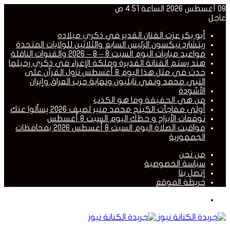
08 أغسطس 2026 الساعة 4:51 ص
عاجل
أبو بكر عزت الفنان القدير في ذكري ميلاده
ريتشارد نيكسون الرئيس السابع والثلاثين للولايات المتحدة
مواعيد مباريات اليوم السبت 8 – 8 – 2026 والقنوات الناقلة
هند رستم الفنانة القديرة وملكة الإغراء في ذكري رحيلها
حدث في مثل هذا اليوم 8 أغسطس نزول القرآن على
النبي محمد ونفي نابليون ونهاية حرب العراق وإيران
الأسّودة
من هي الحقيقة وما هو الكذب
أولى مفاجآت الكينج محمد منير لصيف 2026 يسألوا عنك
توقعات الأبراج و حظك اليوم السبت 8 أغسطس
مواقيت الصلاة اليوم السبت 8 أغسطس 2026 بمحافظات
الجمهورية
من نحن
سياسة الخصوصية
إتصل بنا
خريطة الموقع
القائمة