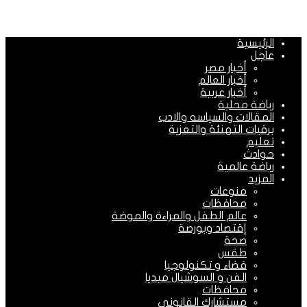
الرئيسية
عاجل
أخبار مصر
أخبار العالم
أخبار عربية
رياضة محلية
المقالات والسياسه والادب
برقيات التهنئة والتعزية
تعليم
حوادث
رياضة عالمية
المزيد
منوعات
محافظات
عالم الطفل والمراءة والموضة
إقتصاد وبورصة
صحة
طقس
فضاء و تكنولوجيا
الفن و السوشيال ميديا
محافظات
مستشارك القانونى