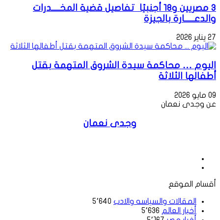
3 مصريين و18 أجنبيًا تفاصيل قضية المخــــدرات
والدعـــــارة بالجيزة
27 يناير 2026
اليوم … محاكمة سيدة الشروق المتهمة بقتل
أطفالها الثلاثة
09 مايو 2026
عن وجدى نعمان
وجدى نعمان
موقع
الويب
فيسبوك
أقسام الموقع
المقالات والسياسه والادب
5٬640
أخبار العالم
5٬636