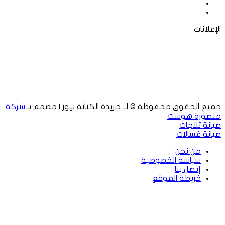
‫X
لينكدإن
الإعلانات
جميع الحقوق محفوظة © لــ جريدة الكنانة نيوز | مصمم بـ
شركة
منصورة هوست
صيانة ثلاجات
صيانة غسالات
من نحن
سياسة الخصوصية
إتصل بنا
خريطة الموقع