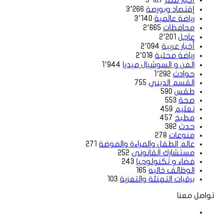
أخبار مصر
5٬167
إقتصاد وبورصة
3٬266
رياضة عالمية
3٬140
محافظات
2٬665
عاجل
2٬201
أخبار عربية
2٬094
رياضة محلية
2٬018
الفن و السوشيال ميديا
1٬944
حوادث
1٬292
القسم الديني
755
طقس
590
صحة
553
تعليم
459
مطبخ
457
حدث
382
منوعات
278
عالم الطفل والمراءة والموضة
271
مستشارك القانونى
252
فضاء و تكنولوجيا
243
الوظائف خاليه
165
برقيات التهنئة والتعزية
103
تواصل معنا
فيسبوك