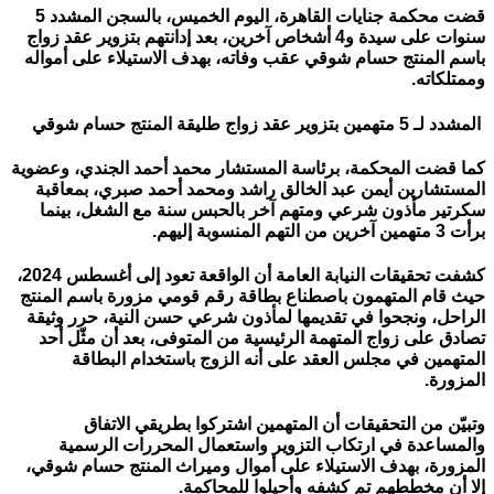
قضت محكمة جنايات القاهرة، اليوم الخميس، بالسجن المشدد 5
سنوات على سيدة و4 أشخاص آخرين، بعد إدانتهم بتزوير عقد زواج
باسم المنتج حسام شوقي عقب وفاته، بهدف الاستيلاء على أمواله
وممتلكاته.
المشدد لـ 5 متهمين بتزوير عقد زواج طليقة المنتج حسام شوقي
كما قضت المحكمة، برئاسة المستشار محمد أحمد الجندي، وعضوية
المستشارين أيمن عبد الخالق راشد ومحمد أحمد صبري، بمعاقبة
سكرتير مأذون شرعي ومتهم آخر بالحبس سنة مع الشغل، بينما
برأت 3 متهمين آخرين من التهم المنسوبة إليهم.
كشفت تحقيقات النيابة العامة أن الواقعة تعود إلى أغسطس 2024،
حيث قام المتهمون باصطناع بطاقة رقم قومي مزورة باسم المنتج
الراحل، ونجحوا في تقديمها لمأذون شرعي حسن النية، حرر وثيقة
تصادق على زواج المتهمة الرئيسية من المتوفى، بعد أن مثّل أحد
المتهمين في مجلس العقد على أنه الزوج باستخدام البطاقة
المزورة.
وتبيّن من التحقيقات أن المتهمين اشتركوا بطريقي الاتفاق
والمساعدة في ارتكاب التزوير واستعمال المحررات الرسمية
المزورة، بهدف الاستيلاء على أموال وميراث المنتج حسام شوقي،
إلا أن مخططهم تم كشفه وأحيلوا للمحاكمة.