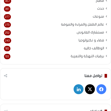
مطبخ
457
حدث
381
منوعات
277
عالم الطفل والمراءة والموضة
270
مستشارك القانونى
252
فضاء و تكنولوجيا
243
الوظائف خاليه
165
برقيات التهنئة والتعزية
103
تواصل معنا
‫X
فيسبوك
لينكدإن