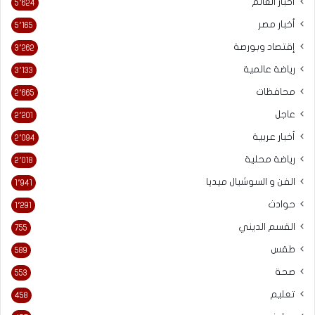
أخبار العالم
5٬624
أخبار مصر
5٬165
إقتصاد وبورصة
3٬262
رياضة عالمية
3٬133
محافظات
2٬665
عاجل
2٬201
أخبار عربية
2٬094
رياضة محلية
2٬018
الفن و السوشيال ميديا
1٬941
حوادث
1٬291
القسم الديني
755
طقس
589
صحة
553
تعليم
458