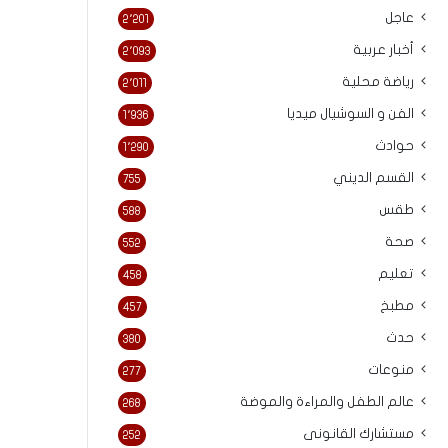
عاجل
2٬201
أخبار عربية
2٬093
رياضة محلية
2٬011
الفن و السوشيال ميديا
1٬936
حوادث
1٬290
القسم الديني
755
طقس
588
صحة
552
تعليم
458
مطبخ
457
حدث
380
منوعات
277
عالم الطفل والمراءة والموضة
268
مستشارك القانونى
252