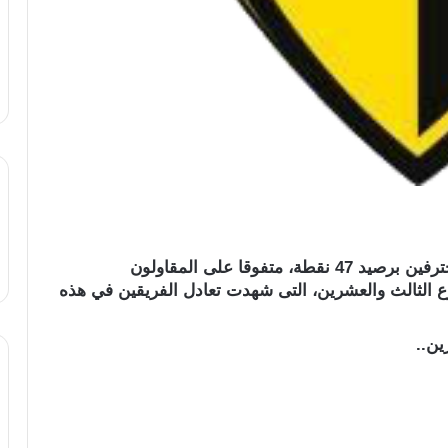
واصل فريق وادى دجلة صدارة ترتيب دورى المحترفين برصيد 47 نقطة، متفوقا على المقاولون
 بعد نهاية الأسبوع الثالث والعشرين، التى شهدت تعادل الفريقين في هذه
ين..