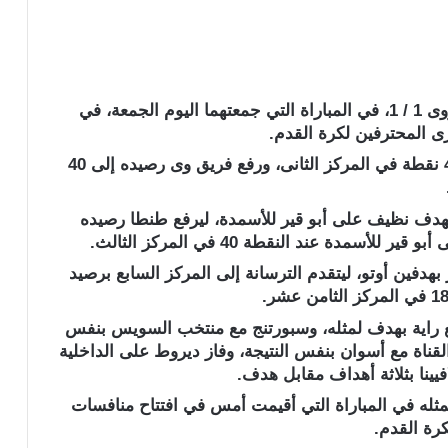
حسم التعادل الإيجابى مباراة المقاولون العرب ووى 1 / 1، في المباراة التي جمعتهما اليوم الجمعة، في
ى المحترفين لكرة القدم.
بهذه النتيجة رفع المقاولون العرب رصيده إلى 43 نقطة في المركز الثانى، ورفع فريق وى رصيده إلى 40
هدف نظيف على أبو قير للأسمدة، ليرفع طنطا رصيده
هدفين أوتو، ليتقدم الترسانة إلى المركز السابع برصيد
مع راية بهدف لمثله، وسبورتنج مع منتخب السويس بنفس
القناة مع أسوان بنفس النتيجة، وفاز ديروط على الداخلية
ينا بثلاثة أهداف مقابل هدف.
مثله في المباراة التي أقيمت أمس في افتتاح منافسات
رة القدم.