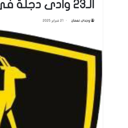
الـ23 وادى دجلة فى الصدارة
وجدى نعمان
21 فبراير 2025