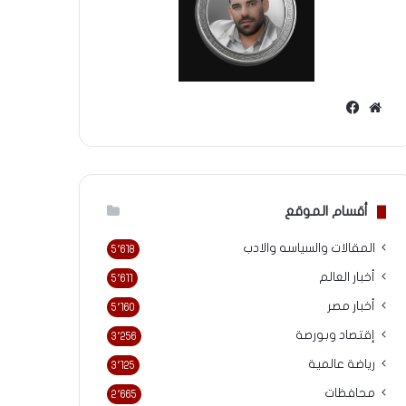
موقع
فيسبوك
الويب
أقسام الموقع
المقالات والسياسه والادب
5٬618
أخبار العالم
5٬611
أخبار مصر
5٬160
إقتصاد وبورصة
3٬256
رياضة عالمية
3٬125
محافظات
2٬665