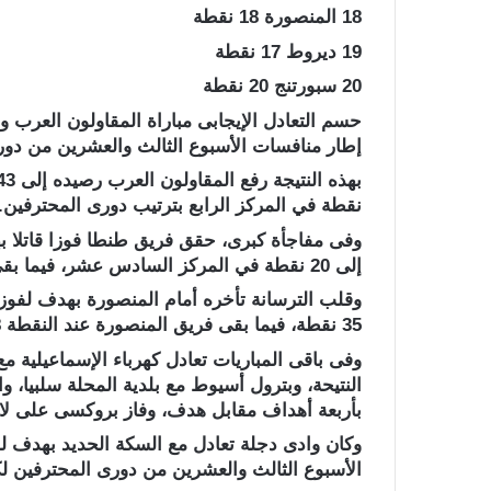
18 المنصورة 18 نقطة
19 ديروط 17 نقطة
20 سبورتنج 20 نقطة
إطار منافسات الأسبوع الثالث والعشرين من دور
نقطة في المركز الرابع بترتيب دورى المحترفين.
وفى مفاجأة كبرى، حقق فريق طنطا فوزا قاتلا ب
إلى 20 نقطة في المركز السادس عشر، فيما بقى أبو قير للأسمدة عند النقطة 40 في المركز الثالث.
وقلب الترسانة تأخره أمام المنصورة بهدف لفوز ب
35 نقطة، فيما بقى فريق المنصورة عند النقطة 18 في المركز الثامن عشر.
وفى باقى المباريات تعادل كهرباء الإسماعيلية 
النتيحة، وبترول أسيوط مع بلدية المحلة سلبيا، و
بأربعة أهداف مقابل هدف، وفاز بروكسى على لافي
وكان وادى دجلة تعادل مع السكة الحديد بهدف ل
الأسبوع الثالث والعشرين من دورى المحترفين لك