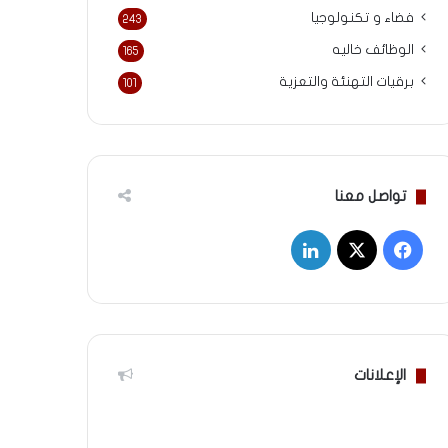
فضاء و تكنولوجيا
243
الوظائف خاليه
165
برقيات التهنئة والتعزية
101
تواصل معنا
‫X
فيسبوك
لينكدإن
الإعلانات