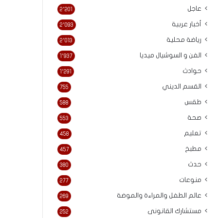
عاجل
2٬201
أخبار عربية
2٬093
رياضة محلية
2٬013
الفن و السوشيال ميديا
1٬937
حوادث
1٬291
القسم الديني
755
طقس
588
صحة
553
تعليم
458
مطبخ
457
حدث
380
منوعات
277
عالم الطفل والمراءة والموضة
269
مستشارك القانونى
252