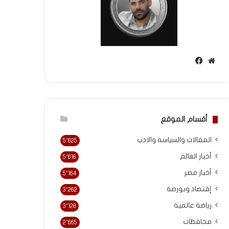
موقع
فيسبوك
الويب
أقسام الموقع
المقالات والسياسه والادب
5٬625
أخبار العالم
5٬616
أخبار مصر
5٬164
إقتصاد وبورصة
3٬262
رياضة عالمية
3٬128
محافظات
2٬665