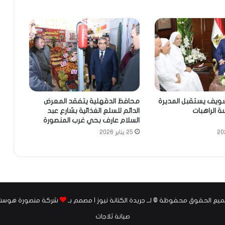
ويف يستقبل المديرة
محافظ الدقهلية يتفقد المعرض
ة الراهبات
الدائم للسلع الغذائية بشارع عبد
السلام عارف بحي غرب المنصورة
25 يناير 2026
يع الحقوق محفوظة © لــ جريدة الكنانة نيوز | مصمم بـ
شركة منصورة هوست
صيانة ثلاجات