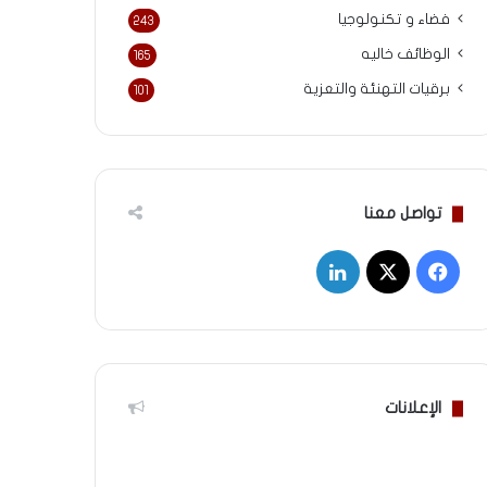
فضاء و تكنولوجيا
243
الوظائف خاليه
165
برقيات التهنئة والتعزية
101
تواصل معنا
‫X
فيسبوك
لينكدإن
الإعلانات