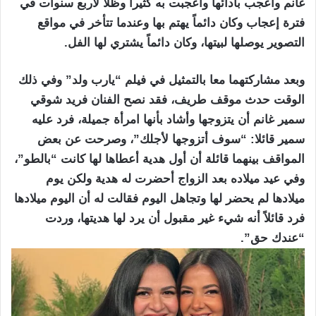
غانم وأعجب بأدائها وأعجبت به كثيراً وظلا لأربع سنوات في
فترة إعجاب وكان دائماً يهتم بها وعندما تتأخر في مواقع
التصوير يوصلها لبيتها، وكان دائماً يشتري لها الفل.
وبعد مشاركتهما معا بالتمثيل في فيلم “يارب ولد” وفي ذلك
الوقت حدث موقف طريف، فقد نصح الفنان فريد شوقي
سمير غانم أن يتزوجها وأشاد بأنها امرأة جميلة، فرد عليه
سمير قائلا: “سوف أتزوجها لأجلك”، وصرحت عن بعض
المواقف بينهما قائلة أن أول هدية أعطاها لها كانت “بالطو”،
وفي عيد ميلاده بعد الزواج أحضرت له هدية ولكن يوم
ميلادها لم يحضر لها وتجاهل اليوم فقالت له أن اليوم ميلادها
فرد قائلاً أنه شيء غير مقبول أن يرد لها هديتها، وردت
“عندك حق”.