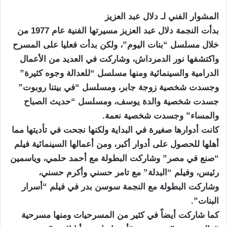
المشوار الفني لـ دلال عبد العزيز
بدأت النجمة دلال عبد العزيز مسيرتها الفنية عام 1977 من
خلال مسلسل “بنات اليوم”، ولكن بدأت فعليا على المسرح
واكتشفها نور الدمرداش، وشاركت في العديد من الأعمال
الدرامية والسينمائية ومنها مسلسل “للعدالة وجوه كثيرة”
وجسدت شخصية زوجة جابر، ومسلسل “في بيتنا روبوت”
جسدت شخصية والدة يوسف، ومسلسل “حديث الصباح
والمساء” وجسدت شخصية نعمة.
كانت أدوارها صغيرة في البداية ولكنها نجحت في تأديتها مما
أهلها للحصول على أدوار أكبر، ومن أعمالها السينمائية فيلم
“صنع في مصر” وشاركت البطولة مع أحمد حلمي، وياسمين
رئيس، وفيلم “البدلة” مع تامر حسني وأكرم حسني،
وشاركت البطولة مع النجمة سوسن بدر في فيلم “أسرار
البنات”.
كما شاركت أيضاً في كثير من المسرحيات ومنها مسرحية