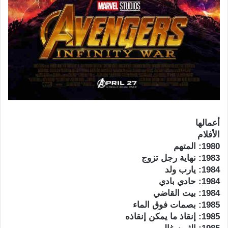
أعمالها
الأفلام
1980: المتهم
1983: نهاية رجل تزوج
1984: يارب ولد
1984: حادي بادي
1984: بيت القاضي
1985: بصمات فوق الماء
1985: إنقاذ ما يمكن إنقاذه