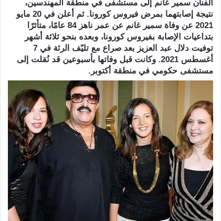
الفنان سمير غانم إلى مستشفى في منطقة المهندسين،
نتيجة إصابتهما بمرض فيروس كورونا. ثم أعلن في 20 مايو
2021 عن وفاة سمير غانم عن عمر ناهز 84 عامًا، متأثرًا
بتداعيات الإصابة بفيروس كورونا، وبعده بنحو ثلاثة أشهر
توفيت دلال عبد العزيز بعد صراع مع تليّف الرئة في 7
أغسطس 2021. وكانت قبل وفاتها بأسبوعين قد نُقلت إلى
مستشفى حكومي في منطقة أكتوبر.