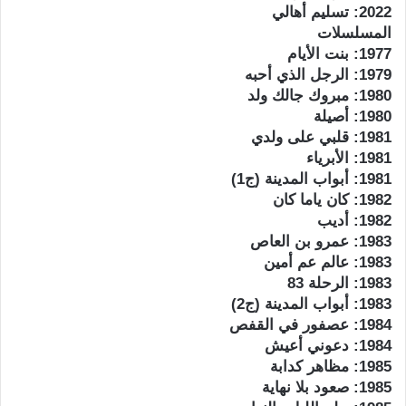
2022: تسليم أهالي
المسلسلات
1977: بنت الأيام
1979: الرجل الذي أحبه
1980: مبروك جالك ولد
1980: أصيلة
1981: قلبي على ولدي
1981: الأبرياء
1981: أبواب المدينة (ج1)
1982: كان ياما كان
1982: أديب
1983: عمرو بن العاص
1983: عالم عم أمين
1983: الرحلة 83
1983: أبواب المدينة (ج2)
1984: عصفور في القفص
1984: دعوني أعيش
1985: مظاهر كدابة
1985: صعود بلا نهاية