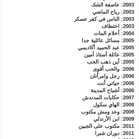
2003: عاصفة الشك
2003: رياح الماضي
2003: الناس في كفر عسكر
2003: اختطاف
2004: أحلام البنات
2005: مسائل عائلية جدا
2005: عبد الحميد أكاديمي
2005: عائلة أستاذ أمين
2005: أين ذهب الحب
2006: والحب أقوى
2006: رجل وامرأتان
2006: حياتي أنت
2006: أشباح المدينة
2007: حكايات المدندش
2008: الهاي سكول
2009: وعد ومش مكتوب
2009: ابن الأرندلي
2011: مكتوب على الجبين
2011: دوران شبرا