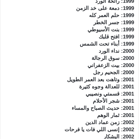
1999: رائحة الورد
1999: دمعة على خد الزمن
1999: حلم العمر كله
1999: جسر الخطر
1999: بنت الأسيوطي
1999: افتح قلبك
1999: أبناء تحت الشمس
2000: نداء الورد
2000: سوق الرجالة
2000: بيت الزعفراني
2000: الجحيم رجل
2001: وتاهت بعد العمر الطويل
2001: للعدالة وجوه كثيرة
2001: قسمتي ونصيبي
2001: شجر الأحلام
2001: حديث الصباح والمساء
2001: ثمار الوهم
2002: زمن عماد الدين
2002: إنسى اللي فات يا فرحات
2002: البشكار