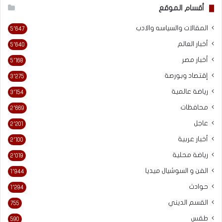
أقسام الموقع
المقالات والسياسه والادب
5٬647
أخبار العالم
5٬640
أخبار مصر
5٬168
إقتصاد وبورصة
3٬275
رياضة عالمية
3٬154
محافظات
2٬669
عاجل
2٬201
أخبار عربية
2٬100
رياضة محلية
2٬019
الفن و السوشيال ميديا
1٬944
حوادث
1٬294
القسم الديني
755
طقس
590