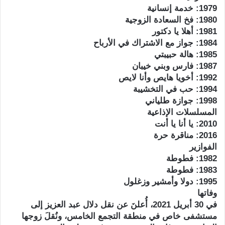
1979: خدمة إنسانية
1980: فخ السعادة الزوجية
1981: أهلا يا دكتور
1984: جواز مع الاشتراك في الأرباح
1985: هالة حبيبتي
1987: فارس وبني خيبان
1992: أخويا هايص وأنا لايص
1994: حب في التخشيبة
1998: جوازة طلياني
المسلسلات الإذاعية
2010: يا أنا يا أنت
2016: مناقرة حرة
الفوازير
1982: فطوطة
1983: فطوطة
1995: دولا وأمشير وزغلول
وفاتها
في 30 أبريل 2021، أُعلنَ عن نقل دلال عبد العزيز إلى
مستشفى خاص في منطقة التجمع الخامس، ونُقلَ زوجها