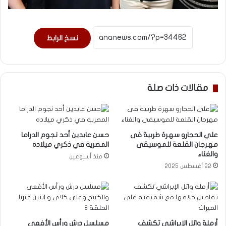
نسخ الرابط
مقالات ذات صلة
علي الحجارو سهرة طربية فى
حسن عابدين أحد نجوم الدراما
مهرجان القلعة للموسيقى
المصرية في ذكري ميلاده
والغناء
منذ أسبوعين
22 أغسطس 2025
أرملة وائل الإبراشي تكشف
مسلسل درش ورأس الأفعى