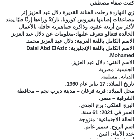
كتبت صفاء مصطفي
زي النهاردة رحلت الفنانة القديرة دلال عبد العزيز إثر
مضاعفات إصابتها بفيروس كورونا، تاركةً وراءها إرثًا فنيًا يمتد
لأكثر من أربعة عقود، وذاكرة جماهيرية حافلة بالأعمال
الخالدة فتعالو نتعرف عليها:-معلومات عن دلال عبد العزيز
الاسم الكامل باللغة العربية: دلال عبد العزيز محمد.
الاسم الكامل باللغة الإنجليزية: Dalal Abd ElAziz
Mohamed.
الاسم الفني: دلال عبد العزيز.
الجنسية: مصرية.
الديانة: مسلمة.
تاريخ الميلاد: 17 يناير عام 1960.
محل الميلاد: قرية فرغان – مدينة ديرب نجم – محافظة
الشرقية – مصر.
البرج الفلكي: برج الجدي.
العمر في 2021: 61 سنة.
الحالة الاجتماعية: متزوجة.
اسم الزوج: سمير غانم.
عدد الأبناء: اثنين.