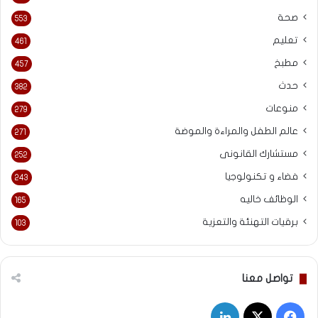
صحة
553
تعليم
461
مطبخ
457
حدث
382
منوعات
279
عالم الطفل والمراءة والموضة
271
مستشارك القانونى
252
فضاء و تكنولوجيا
243
الوظائف خاليه
165
برقيات التهنئة والتعزية
103
تواصل معنا
‫X
فيسبوك
لينكدإن