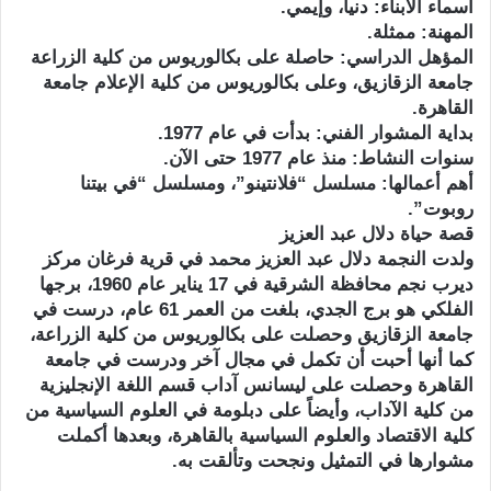
أسماء الأبناء: دنيا، وإيمي.
المهنة: ممثلة.
المؤهل الدراسي: حاصلة على بكالوريوس من كلية الزراعة
جامعة الزقازيق، وعلى بكالوريوس من كلية الإعلام جامعة
القاهرة.
بداية المشوار الفني: بدأت في عام 1977.
سنوات النشاط: منذ عام 1977 حتى الآن.
أهم أعمالها: مسلسل “فلانتينو”، ومسلسل “في بيتنا
روبوت”.
قصة حياة دلال عبد العزيز
ولدت النجمة دلال عبد العزيز محمد في قرية فرغان مركز
ديرب نجم محافظة الشرقية في 17 يناير عام 1960، برجها
الفلكي هو برج الجدي، بلغت من العمر 61 عام، درست في
جامعة الزقازيق وحصلت على بكالوريوس من كلية الزراعة،
كما أنها أحبت أن تكمل في مجال آخر ودرست في جامعة
القاهرة وحصلت على ليسانس آداب قسم اللغة الإنجليزية
من كلية الآداب، وأيضاً على دبلومة في العلوم السياسية من
كلية الاقتصاد والعلوم السياسية بالقاهرة، وبعدها أكملت
مشوارها في التمثيل ونجحت وتألقت به.