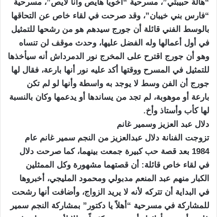
“هالة حبيبتي”، مسرحية “أخويا هايص وأنا لايص”، مسرحية
“فارس بني خيبان”، وقد صرحت في لقاء خاص عن التحاقها
بالوسط الفني قائلة أن جورج سيدهم هو من رشحها للتمثيل
في أول أعمالها وله الفضل عليها، وحدث موقف لن تنساه
وهو أن جورج اقترح على المخرج نور الدمرداش أنه سيأخذها
للتمثيل في المسرح ووقتها أكد عليه نور أنها بارعة، فقال لها
جورج أن الفن وسط لا يوجد به واسطة وأنها لو لم تكن
بارعة أو موهوبة، لم تجد من يساندها أو يدعمها وكان بالنسبة
لها كأب وأستاذ وأخ.
دلال عبد العزيز وسمير غانم
تزوجت الفنانة دلال عبدالعزيز من النجم سمير غانم عام
1984 بعد قصة حب كبيرة جمعت بينهما، كما صرحت دلال
في لقاء خاص قائلة: أن قصتهما مشهورة وكل الممثلين
الكبار منهم عبد المنعم مدبولي ومحمود المليجي، أخبروها
في البداية أن تتركه لأنه لا يريد الزواج، وأضافت أنها رشحت
للمشاركة في مسرحية “أهلاً يا دكتور” بمشاركة النجم سمير