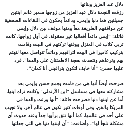
دلال عبد العزيز وبناتها
رزقت النجمة دلال عبد العزيز من زوجها سمير غانم ابنتين
جميلتين هما دنيا وإيمي، ودائماً يحكون في اللقاءات الصحفية
عن مواقفهم الطريفة معاً ومنها موقف بين دلال وإيمي
قائلة: “إيمي دائماً أفعالها غير معقولة، في أول زواجها، كانت
تربي كلاب في المنزل ووقتها تركتهم في البيت وقامت
بتركيب كاميرا في البيت لتراقبهم ودائماً تتواصل معها لتهتم
بهم وترعاهم وتتحدث بحجة الاطمئنان على والدها”، فرد
عليها حسن: “أنا خايف لتكون بتراقبني أنا كمان”.
صرحت أيضاً أنها هي من قامت بجمع حسن وإيمي بعد
مشاركته معها في مسلسل “ابن الأرندلي” وكانت تراه ابنها،
أما عن ابنتها دنيا فصرحت قائلة: “أنها ورثت والدها في
المزيكا والفن، وفي أوقات كتير تكون في عالم آخر، ولا تجيب
على أحد في عالمها، كما أنها تثق برأيها جداً وعند حدوث أي
مشكلة تلجأ لها”، وأضافت: “أن ابنتها دنيا هي التي جعلتها