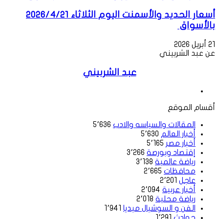
أسعار الحديد والأسمنت اليوم الثلاثاء 2026/4/21
بالأسواق
21 أبريل 2026
عن عبد الشربيني
عبد الشربيني
موقع
الويب
أقسام الموقع
المقالات والسياسه والادب
5٬636
أخبار العالم
5٬630
أخبار مصر
5٬165
إقتصاد وبورصة
3٬266
رياضة عالمية
3٬138
محافظات
2٬665
عاجل
2٬201
أخبار عربية
2٬094
رياضة محلية
2٬018
الفن و السوشيال ميديا
1٬941
حوادث
1٬291