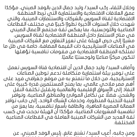
وخلال اللقاء، رحّب السيد/ وليد جمال الدين بالوفد الصيني، مؤكدًا
عمق العلاقات الاقتصادية والاستثمارية التي تربط المنطقة
الاقتصادية لقناة السويس بالشركات والاستثمارات الصينية، والتي
شهدت خلال السنوات الأخيرة تطورًا كبيرًا في مختلف القطاعات
الصناعية واللوجستية، بما يعكس ثقة مجتمع الأعمال الصيني
في مناخ الاستثمار داخل المنطقة الاقتصادية لقناة السويس،
مشيرًا إلى حرص الهيئة على تعزيز التعاون مع الشركات الصينية
في الصناعات الاستراتيجية ذات القيمة المضافة، خاصة في ظل ما
تمتلكه المنطقة الاقتصادية من مقومات تنافسية تؤهلها
لتكون مركزًا صناعيًا ولوجستيًا عالميًا.
وأضاف السيد/ وليد جمال الدين أن اقتصادية قناة السويس تعمل
على توفير بيئة استثمارية متكاملة تدعم توطين الصناعات
الاستراتيجية، من خلال ما تتمتع به من موقع جغرافي فريد على
أهم ممر ملاحي عالمي، بما يمنح المستثمرين قدرة كبيرة على
النفاذ إلى الأسواق الإقليمية والعالمية وتقليل تكلفة النقل
والشحن، فضلًا عن تكامل الموانئ والمناطق الصناعية، وتوافر
البنية التحتية المتطورة، وخدمات الشباك الواحد، إلى جانب توافر
العمالة المصرية الماهرة، والطاقة بأسعار تنافسية، بما يعزز من
تنافسية المشروعات الصناعية، مؤكدًا أن الهيئة نجحت في كسب
ثقة العديد من الشركات الصينية العاملة في القطاعات الصناعية
المختلفة.
ومن جانبه، أعرب السيد/ تشنغ غانغ، رئيس الوفد الصيني، عن