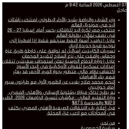
07 أغسطس 2026 الساعة 9:42 م
عاجل
وزير الشباب والرياضة يشيد بالأداء البطولي لمنتخب ناشئات
اليد في مونديال العالم
منتخب مصر لكرة اليد للناشئات يخسر أمام إسبانيا 27 – 26
فى نصف نهائى بطولة العالم
عاجل | ترامب: أسعار النفط سترتفع فقط إذا اضطررنا إلى
توجيه ضربة جديدة لإيران
تسريبات الكابينيت إسرائيل لم توافق على خارطة طريق غزة
وحماس وافقت على نزع السلاح لتقييد الهجمات
عاجل | وزارة الدفاع الروسية تعلن استهداف سفينتين تنقلان
إمدادات عسكرية للقوات الأوكرانية في البحر الأسود
اكتشاف نظام مائي متطور بجوار الهرم الأحمر قد يغيّر
فهم بناء الأهرامات
النجم محمد صلاح يغيب عن الظهور الأول مع طرابزون سبور
أمام جوزتيبي
تم يطرح تذاكر مباراة برشلونة الإسباني والأهلي المصري
وزارة التعليم العالي : مؤشرات تنسيق الجامعات 2026.. الطب
92.9% والهندسة 87.5%
قبل إغلاق باب الانتقالات الصيفية.الأهلي المصري يكثف
في المحادثات مع لاعب غزل المحلة
من نحن
سياسة الخصوصية