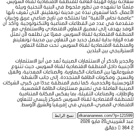
سعادته بزيارة الهيئة العامة للمنطقة الاقتصادية لقناة السويس،
مثمنًا ما تشهده من تطور ملحوظ في البنية التحتية وبيئة
الأعمال، كما استعرض نبذة عن مدينة تونغلينغ، التي تُعرف بأنها
“عاصمة نحاس الألفية” لما تمتلكه من تاريخ صناعي عريق وخبرات
متقدمة في عدد من القطاعات الصناعية والتكنولوجية. وأكد أن
الوفد يهدف إلى تعميق التعاون الاقتصادي والاستثماري مع
المنطقة الاقتصادية لقناة السويس، معربًا عن تطلعه لأن تمثل
هذه الزيارة بداية لفصل جديد من التعاون بين مدينة تونغلينغ
والمنطقة الاقتصادية لقناة السويس، تحت مظلة التعاون
الاستراتيجي بين البلدين.
والجدير بالذكر أن الاستثمارات الصينية تُعد من أبرز الاستثمارات
الأجنبية داخل المنطقة الاقتصادية لقناة السويس، حيث تتنوع
مشروعاتها بين الصناعات الكيماوية، والصناعات المعدنية، والغزل
والنسيج، ومكونات الطاقة المتجددة، إلى جانب الأنشطة
اللوجستية والخدمية، كما تضم المنطقة عددًا من كبرى الشركات
الصينية العاملة في تصنيع مستلزمات الطاقة الشمسية،
والإطارات، والصناعات الثقيلة، بما يعكس المكانة المتنامية
للمنطقة الاقتصادية لقناة السويس كمركز رئيسي للتعاون
الاقتصادي المصري–الصيني في إفريقيا والشرق الأوسط.
نسخ الرابط
عبد الشربيني
20 مايو 2026
2 دقائق
364