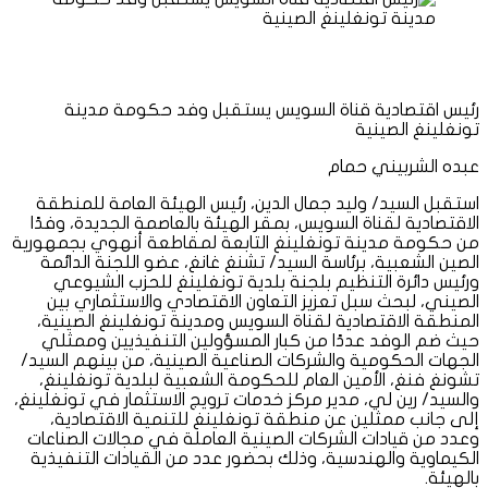
رئيس اقتصادية قناة السويس يستقبل وفد حكومة مدينة
تونغلينغ الصينية
عبده الشربيني حمام
استقبل السيد/ وليد جمال الدين، رئيس الهيئة العامة للمنطقة
الاقتصادية لقناة السويس، بمقر الهيئة بالعاصمة الجديدة، وفدًا
من حكومة مدينة تونغلينغ التابعة لمقاطعة أنهوي بجمهورية
الصين الشعبية، برئاسة السيد/ تشنغ غانغ، عضو اللجنة الدائمة
ورئيس دائرة التنظيم بلجنة بلدية تونغلينغ للحزب الشيوعي
الصيني، لبحث سبل تعزيز التعاون الاقتصادي والاستثماري بين
المنطقة الاقتصادية لقناة السويس ومدينة تونغلينغ الصينية،
حيث ضم الوفد عددًا من كبار المسؤولين التنفيذيين وممثلي
الجهات الحكومية والشركات الصناعية الصينية، من بينهم السيد/
تشونغ فنغ، الأمين العام للحكومة الشعبية لبلدية تونغلينغ،
والسيد/ رين لي، مدير مركز خدمات ترويج الاستثمار في تونغلينغ،
إلى جانب ممثلين عن منطقة تونغلينغ للتنمية الاقتصادية،
وعدد من قيادات الشركات الصينية العاملة في مجالات الصناعات
الكيماوية والهندسية، وذلك بحضور عدد من القيادات التنفيذية
بالهيئة.