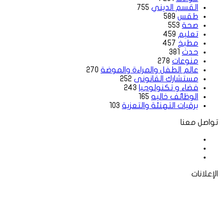
القسم الديني
755
طقس
589
صحة
553
تعليم
459
مطبخ
457
حدث
381
منوعات
278
عالم الطفل والمراءة والموضة
270
مستشارك القانونى
252
فضاء و تكنولوجيا
243
الوظائف خاليه
165
برقيات التهنئة والتعزية
103
تواصل معنا
فيسبوك
‫X
لينكدإن
الإعلانات