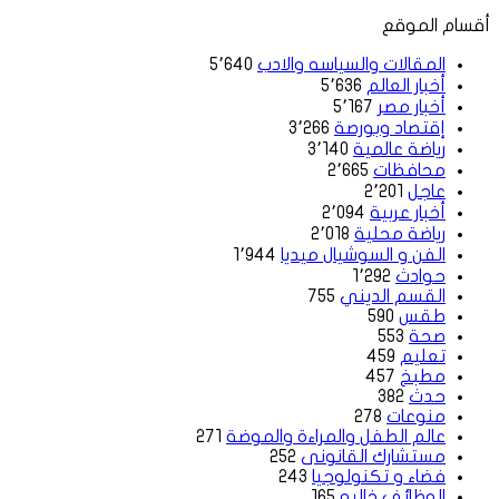
أقسام الموقع
المقالات والسياسه والادب
5٬640
أخبار العالم
5٬636
أخبار مصر
5٬167
إقتصاد وبورصة
3٬266
رياضة عالمية
3٬140
محافظات
2٬665
عاجل
2٬201
أخبار عربية
2٬094
رياضة محلية
2٬018
الفن و السوشيال ميديا
1٬944
حوادث
1٬292
القسم الديني
755
طقس
590
صحة
553
تعليم
459
مطبخ
457
حدث
382
منوعات
278
عالم الطفل والمراءة والموضة
271
مستشارك القانونى
252
فضاء و تكنولوجيا
243
الوظائف خاليه
165