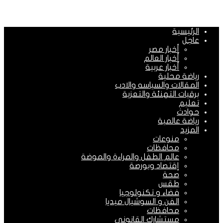
الرئيسية
عاجل
أخبار مصر
أخبار العالم
أخبار عربية
رياضة محلية
المقالات والسياسه والادب
برقيات التهنئة والتعزية
تعليم
حوادث
رياضة عالمية
المزيد
منوعات
محافظات
عالم الطفل والمراءة والموضة
إقتصاد وبورصة
صحة
طقس
فضاء و تكنولوجيا
الفن و السوشيال ميديا
محافظات
مستشارك القانونى