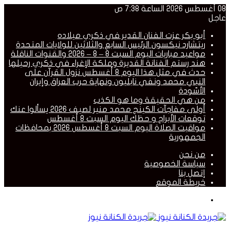
08 أغسطس 2026 الساعة 7:38 ص
عاجل
أبو بكر عزت الفنان القدير في ذكري ميلاده
ريتشارد نيكسون الرئيس السابع والثلاثين للولايات المتحدة
مواعيد مباريات اليوم السبت 8 – 8 – 2026 والقنوات الناقلة
هند رستم الفنانة القديرة وملكة الإغراء في ذكري رحيلها
حدث في مثل هذا اليوم 8 أغسطس نزول القرآن على
النبي محمد ونفي نابليون ونهاية حرب العراق وإيران
الأسّودة
من هي الحقيقة وما هو الكذب
أولى مفاجآت الكينج محمد منير لصيف 2026 يسألوا عنك
توقعات الأبراج و حظك اليوم السبت 8 أغسطس
مواقيت الصلاة اليوم السبت 8 أغسطس 2026 بمحافظات
الجمهورية
من نحن
سياسة الخصوصية
إتصل بنا
خريطة الموقع
القائمة