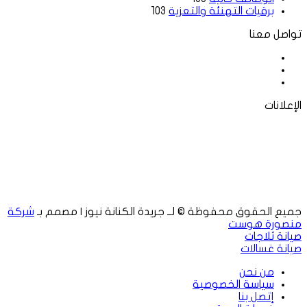
برقيات التهنئة والتعزية
103
تواصل معنا
فيسبوك
‫X
لينكدإن
الإعلانات
جميع الحقوق محفوظة © لــ جريدة الكنانة نيوز | مصمم بـ
شركة
منصورة هوست
صيانة ثلاجات
صيانة غسالات
من نحن
سياسة الخصوصية
إتصل بنا