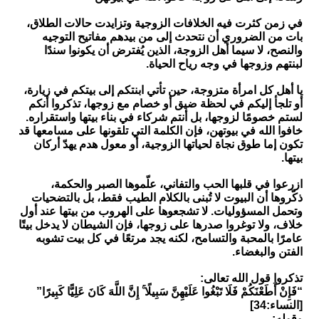
في زمن كثرت فيه الخلافات الزوجية وتزايدت حالات الطلاق،
بات من الضروري أن نتحدث إلى من بيدهم مفاتيح التوجيه
والنصح، لا سيما أهل الزوجة، الذين يُفترض أن يكونوا سندًا
لبنتهم وزوجها في وجه رياح الحياة.
يا أهل كل امرأة متزوجة، حين تأتي ابنتكم إلى بيتكم في زيارة،
أو تلجأ إليكم في لحظة ضيق أو خصام مع زوجها، تذكروا أنكم
لستم خصومًا لزوجها، بل أنتم شركاء في بناء بيتها واستقراره.
خافوا الله في بيوتهن، فإن الكلمة التي تلقونها على مسامعها قد
تكون إما طوق نجاة لحياتها الزوجية، أو معول هدم يهدّ أركان
بيتها.
ازرعوا في قلبها الحب والتفاني، علّموها الصبر والحكمة،
ذكّروها أن البيوت لا تُبنى بالكلام الطيب فقط، بل بالتضحيات
وتحمل المسؤوليات. لا تشجعوها على الهروب من بيتها عند أول
خلاف، ولا توغروا صدرها على زوجها، فإن الشيطان لا يدخل بيتًا
عامرًا بالمحبة والتسامح، لكنه يجد مرتعًا في كل بيت تشوبه
الفتن والبغضاء.
تذكروا قول الله تعالى:
“فَإِنْ أَطَعْنَكُمْ فَلَا تَبْغُوا عَلَيْهِنَّ سَبِيلًا ۚ إِنَّ اللَّهَ كَانَ عَلِيًّا كَبِيرًا”
[النساء:34]
وقوله: