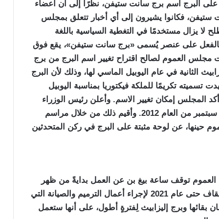
على البرج اسم برج سانت ستيفن، نظرًا إلى أن أعضاء
 ستيفن، فكانوا يشيرون إلى أي أخبار تتعلق بمجلس
 لا يزال مستخدمًا في التغطية السياسية باللغة
 بالفعل على عنصر يُسمى «برج سانت ستيفن»، يقع فوق
عام. وفي 2 يونيو من العام 2012، صوّت مجلس العموم لصالح اقتراح تغيير اسم البرج من برج
ابيث الثانية في عام اليوبيل الماسي لها، وذلك لأن البرج
دت تسميته تكريمًا للملكة فيكتوريا بمناسبة اليوبيل
اسي لها أيضًا. وفي 26 يونيو من العام 2012، أكد المجلس إمكان تغيير الاسم. وأعلن رئيس الوزراء
آنذاك، ديفيد كاميرون، تغيير الاسم رسميًا في 12 سبتمبر من العام 2012. وأقيم ذلك من خلال مراسم
 حينها، عن لوحة مثبتة على البرج في ركن المتحدثين
أغسطس 2017، أعلن مجلس العموم توقف ساعة بيغ بن عن العمل بدايةً من ظهر
يوم 21 أغسطس 2017، وعلى أن يستمر هذا الإيقاف حتى عام 2021 لإجراء أعمال الترميم والصيانة التي
بقائها وبرج إليزابيث لِفترةٍ أطول، على أنها ستعمل