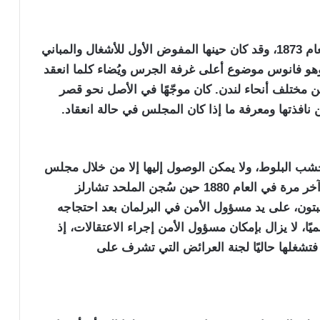
أضاف (أكتون سمي أيرتون) عنصرًا جديدًا في العام 1873، وقد كان حينها المفوض الأول للأشغال والمباني
 وهو فانوس موضوع أعلى غرفة الجرس ويُضاء كلما انعقد
 مختلف أنحاء لندن. كان موجّهًا في الأصل نحو قصر
 نافذتها ومعرفة ما إذا كان المجلس في حالة انعقاد.
شب البلوط، ولا يمكن الوصول إليها إلا من خلال مجلس
العموم، وليس عبر مدخل البرج. وقد استُخدمت آخر مرة في العام 1880 حين سُجن الملحد تشارلز
امبتون، على يد مسؤول الأمن في البرلمان بعد احتجاجه
يًا، لا يزال بإمكان مسؤول الأمن إجراء الاعتقالات، إذ
منذ العام 1415. أما الغرفة، فتشغلها حاليًا لجنة العرائض التي تشرف على