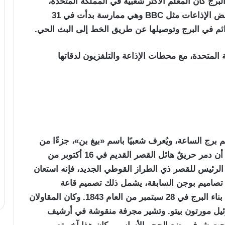
ستطلاع لـ 2,000 شخص أن البرج كان المعلم الأكثر شعبية في المملكة المتحدة،
استُخدِم أيضا الصوت إشارةً لضبط الوقت في بعض الإذاعات مثل BBC وهي ممارسة بدأت في 31
 المتحدة، مع محطات الإذاعة والتلفزيون لدقاتها
 برج الساعة، ويُعرف شعبيًا باسم «بيغ بن»، جزءًا من
تصميم تشارلز باري لقصر وستمنستر الجديد بعد أن دمر حريقٌ هائل القصر القديم في 16 أكتوبر من
عماري الرئيس للقصر ذي الطراز القوطي الجديد، فإنه استعان
صاميم بوجن السابقة، يشمل ذلك تصميم قاعة
سكاريسبريك، وهي منزل ريفي في لانكشاير. بدأ بناء البرج في 28 سبتمبر من العام 1843. وكان المقاولان
يل مورتون بيتو. وتشير مجرفة منقوشة في أرشيف