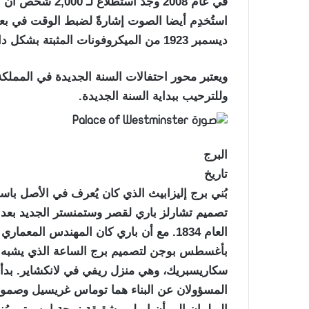
في عام 2008 وجد ا
ديسمبر 1923 من الميكروفونات المثبتة بشكل دائم في البرج وتوصيلها عن طريق الخط إلى البث الحي.
ويعتبر محور احتفالات السنة الجديدة في المملكة
وللترحيب ببداية السنة الجديدة.
البرج
تاريخ
بُني برج إليزابيث الذي كان يُعرف في الأصل باسم
العام 1834. مع أن باري كان المهندس الم
بأغسطس بوجن لتصميم برج الساعة الذي يشبه ت
المسؤولان عن البناء هما توماس غريسيل وصموئ