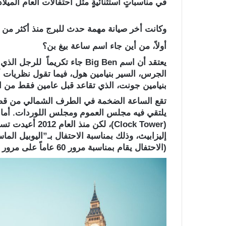
في مناسباتٍ استثنائيةٍِ مثل احتفالات العام الميلا
وكانت أخر صيانة مهمة حدث للبرج منذ أكثر من ثلاثون عاما
أولاً، من أين جاء اسم ساعة بيغ بن؟
يعتقد أن اسم Big Ben جاء تكري
الجرس، السير بنيامين هول، فيما تقول نظريات أخ
بنيامين جونت، الذي تقاعد قبل عامين فقط من اكت
تقع الساعة الضخمة في الطرف الشمالي من قصر
يلتقي فيه مجلس العموم ومجلس اللوردات. أما ا
(الاحتفال يقام بمناسبة مرور 60 عاماً على مرور حدث معين في بريطانيا).