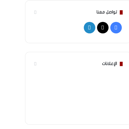
تواصل معنا
‫X
فيسبوك
لينكدإن
الإعلانات