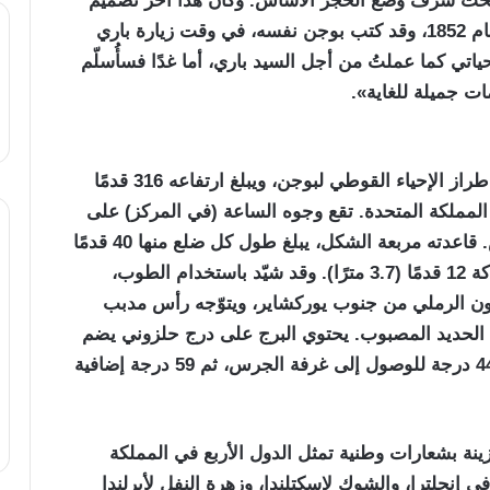
 مُنحت شرف وضع الحجر الأساس. وكان هذا آخر تصميم
لبوجن قبل أن يصاب بمرض عقلي ويموت في عام 1852، وقد كتب بوجن نفسه، في وقت زيارة باري
تي كما عملتُ من أجل السيد باري، أما غدًا فسأُسلّم
ت جميلة للغاية».
اكتمل بناء البرج في العام 1859، وقد صُمّم وفق طراز الإحياء القوطي لبوجن، ويبلغ ارتفاعه 316 قدمًا
في المملكة المتحدة. تقع وجوه الساعة (في المركز) على
ارتفاع 180 قدمًا (54.9 مترًا) فوق مستوى الأرض. قاعدته مربعة الشكل، يبلغ طول كل ضلع منها 40 قدمًا
(12.2 مترًا)، وتستند إلى أساسات خرسانية بسماكة 12 قدمًا (3.7 مترًا). وقد شيّد باستخدام الطوب،
ون الرملي من جنوب يوركشاير، ويتوّجه رأس مدبب
لحديد المصبوب. يحتوي البرج على درج حلزوني يضم
290 درجة حجرية تؤدي إلى غرفة الساعة، تليها 44 درجة للوصول إلى غرفة الجرس، ثم 59 درجة إضافية
 الجرس وضوء أيرتون، 52 درعًا مزينة بشعارات وطنية تمثل الدول الأربع في المملكة
في إنجلترا، والشوك لإسكتلندا، وزهرة النفل لأيرلندا