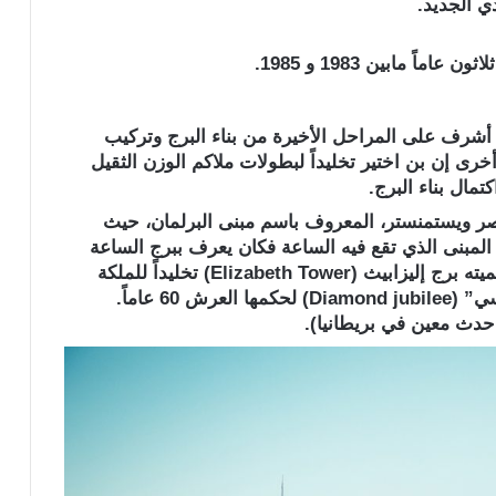
دي الجديد.
ً مابين 1983 و 1985.
ماً للرجل الذي أشرف على المراحل الأخيرة من بناء البرج وتركيب
رى إن بن اختير تخليداً لبطولات ملاكم الوزن الثقيل
مال بناء البرج.
 ويستمنستر، المعروف باسم مبنى البرلمان، حيث
لمبنى الذي تقع فيه الساعة فكان يعرف ببرج الساعة
(Clock Tower)، لكن منذ العام 2012 أعيدت تسميته برج إليزابيث (Elizabeth Tower) تخليداً للملكة
إليزابيث، وذلك بمناسبة الاحتفال بـ”اليوبيل الماسي” (Diamond jubilee) لحكمها العرش 60 عاماً.