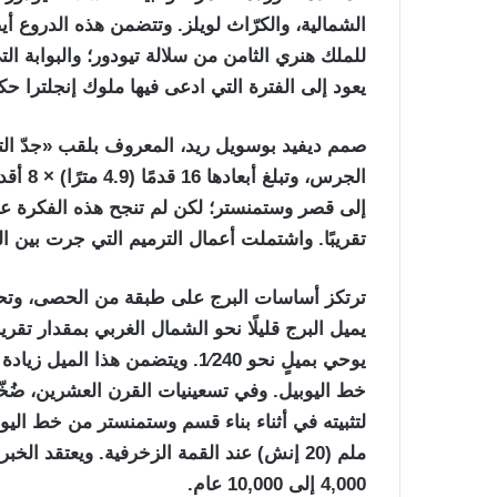
الشمالية، والكرّاث لويلز. وتتضمن هذه الدروع أيض
للملك هنري الثامن من سلالة تيودور؛ والبوابة ا
يعود إلى الفترة التي ادعى فيها ملوك إنجلترا حك
صمم ديفيد بوسويل ريد، المعروف بلقب «جدّ ال
تقريبًا. واشتملت أعمال الترميم التي جرت بين العامين 2017 و2021 على إضافة مصعد داخل 
ترتكز أساسات البرج على طبقة من الحصى، وتحته
خط اليوبيل. وفي تسعينيات القرن العشرين، ضُخ
ملم (20 إنش) عند القمة الزخرفية. ويعتقد ا
4,000 إلى 10,000 عام.