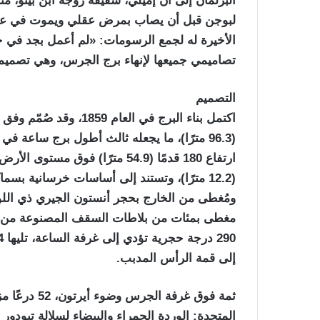
البرلمان إلى أن إميلي، شقيقة زوجة ابن بيتو،
الأخيرة له لجمع الرسومات: «لم أعمل بجد في حيا
تصاميمي جميعها لإنهاء برج الجرس، وهي تصميما
التصميم
(96.3 مترًا)، ما يجعله ثالث أطول برج ساعة 
ومُغطى من الخارج بحجر أنستون الجيري ذي الل
مغطى بمئات من بلاطات السقف المصنوعة من ا
إلى قمة الرأس المدبب.
ثمة فوق غرفة
المتحدة: الوردة الحمراء والبيضاء لسلالة تيودور 