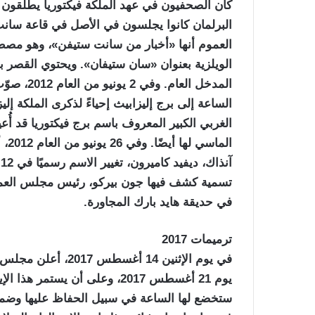
كان الصحفيون في عهد الملكة فيكتوريا يطلقون 
البرلمان كانوا يجلسون في الأصل في قاعة سانت
العموم أنها «أخبار من سانت ستيفن»، وهو مصطلح
الويلزية بعنوان «سان ستيفان». ويحتوي القصر
المدخل ال
الساعة إلى برج إليزابيث إحياءً لذكرى الملكة إليز
الغربي الكبير المعروف باسم برج فيكتوريا قد أُعي
الم
تسمية كشف فيها جون بيركو، رئيس مجلس العموم
في حديقة هايد بارك المجاورة.
ترميمات 2017
في يوم الإثنين 14 
ستخضع لها الساعة في سبيل الحفاظ عليها وضمان 