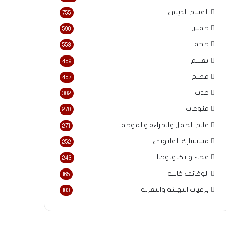
القسم الديني
755
طقس
590
صحة
553
تعليم
459
مطبخ
457
حدث
382
منوعات
278
عالم الطفل والمراءة والموضة
271
مستشارك القانونى
252
فضاء و تكنولوجيا
243
الوظائف خاليه
165
برقيات التهنئة والتعزية
103