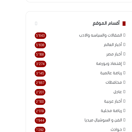
أقسام الموقع
المقالات والسياسه والادب
5٬643
أخبار العالم
5٬638
أخبار مصر
5٬168
إقتصاد وبورصة
3٬274
رياضة عالمية
3٬145
محافظات
2٬667
عاجل
2٬201
أخبار عربية
2٬100
رياضة محلية
2٬019
الفن و السوشيال ميديا
1٬944
حوادث
1٬292