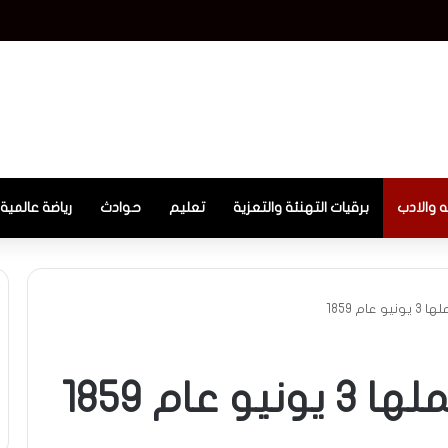
ع حالة التأهب بعد استهداف قوافل إمداد قادمة من ليبيا
ه والادب
برقيات التهنئة والتعزية
تعليم
حوادث
رياضة عالمية
ام 1859
عام 1859