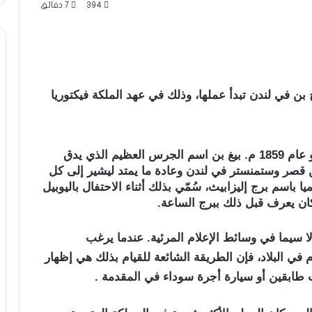
394
7 دقائق
بن في لندن تبدأ عملها، وذلك في عهد الملكة فيكتوريا
ساعة بيغ بن الشهيرة في لندن، بدأ عملها 3 يونيو عام 1859 م. بيغ بن اسم الجرس العظيم الذي يدق
قصر وستمنستر في لندن وعادة ما يمتد ليشير إلى كل
باسم برج إليزابيث، سُمّي بذلك أثناء الاحتفال باليوبيل
لا سيما في وسائط الإعلام المرئية. عندما يرغب
م في البلاد، فإن الطريقة الشائعة للقيام بذلك هي إظهار
ت طابقين أو سيارة أجرة سوداء في المقدمة .