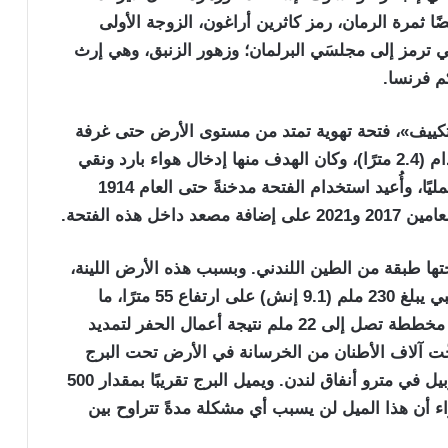
ًا ثمرة الرمان، رمز كاثرين أراغون، الزوجة الأولى
لتي ترمز إلى مجلسَي البرلمان؛ وزهور الزنبق، وهي إرث
م فرنسا.
تكييف»، فتحة تهوية تمتد من مستوى الأرض حتى غرفة
الجرس، وتبلغ أبعادها 16 قدمًا (4.9 مترًا) × 8 أقدام (2.4 مترًا)، وكان الهدف منها إدخال هواء بارد ونقي
إلى قصر وستمنستر؛ لكن لم تنجح هذه الفكرة عمليًا، وأُعيد استخدام الفتحة مدخنةً حتى العام 1914
هذه الفتحة.
ا طبقة من الطين اللندني. وبسبب هذه الأرض اللينة،
يميل البرج قليلًا نحو الشمال الغربي بمقدار تقريبي يبلغ 230 ملم (9.1 إنش) على ارتفاع 55 مترًا، ما
يوحي بميلٍ نحو 1⁄240. ويتضمن هذا الميل زيادة مخططة تصل إلى 22 ملم نتيجة أعمال الحفر لتمديد
ّت آلاف الأطنان من الخرسانة في الأرض تحت البرج
لتثبيته في أثناء بناء قسم وستمنستر من خط اليوبيل في مترو أنفاق لندن. ويميل البرج تقريبًا بمقدار 500
لخبراء أن هذا الميل لن يسبب أي مشكلة مدةً تتراوح بين