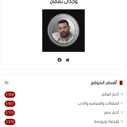
وجدى نعمان
موقع
فيسبوك
الويب
أقسام الموقع
أخبار العالم
5٬658
المقالات والسياسه والادب
5٬657
أخبار مصر
5٬173
إقتصاد وبورصة
3٬279