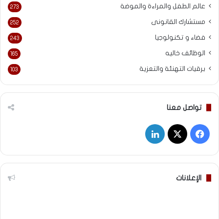
عالم الطفل والمراءة والموضة
273
مستشارك القانونى
252
فضاء و تكنولوجيا
243
الوظائف خاليه
165
برقيات التهنئة والتعزية
103
تواصل معنا
‫X
فيسبوك
لينكدإن
الإعلانات