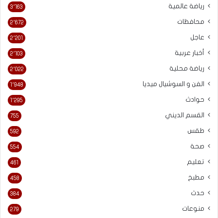
رياضة عالمية
3٬163
محافظات
2٬672
عاجل
2٬201
أخبار عربية
2٬103
رياضة محلية
2٬022
الفن و السوشيال ميديا
1٬948
حوادث
1٬295
القسم الديني
755
طقس
592
صحة
554
تعليم
461
مطبخ
458
حدث
384
منوعات
279