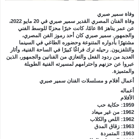
وفاة سمير صبري
وفاة الفنان المصري القدير سمير صبري في 20 مايو 2022،
عن عمر يناهز 84 عامًا، كانت خبرًا محزنًا للوسط الفني
والجمهور. سمير صبري كان أحد رموز الفن المصري،
مشتهرًا بأدواره المتنوعة وحضوره الطاغي في السينما
والتلفزيون. رحيله ترك فراغًا كبيرًا في الساحة الفنية، وأثار
العديد من ردود الفعل والتعازي من الفنانين والجمهور، الذين
عبروا عن حزنهم واحترامهم لمسيرته الفنية الطويلة
والمتميزة.
أعمال أفلام و مسلسلات الفنان سمير صبري
أعماله
الأفلام
1959: حكاية حب
1962: من غير ميعاد
1962: اللص والكلاب
1963: زقاق المدق
1963: المتمردة