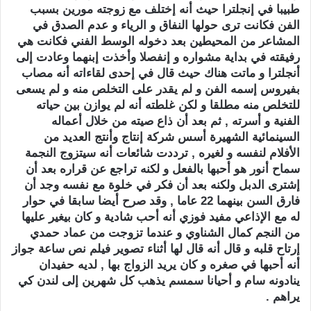
طبيبا في إنجلترا حيث أنه إختلف مع زوجته مورين بسبب
الفن فكانت ترى حولها النفاق و الرياء و عدم الصدق في
المشاعر من المحيطين بعد دخوله الوسط الفني فكانت هي
رفيقته في بداية مشواره و إنفصلا وأخذت إبنهما وعادت إلى
أنجلترا و ماتت هناك حيث قال في إحدى لقاءاته أنه مصاب
بفيروس إسمه الفن و لم يقدر على التخلص منه و لم يسعى
للتخلص منه مطلقا و لكن غلطته أنه لم يوازن بين حياته
الفنية و أسرته , ثم بعد أن ذاع صيته من خلال أعماله
السينمائية الشهيرة أسس شركة إنتاج وأنتج العديد من
الأفلام لنفسه و لغيره , ترددت شائعات أنه سيتزوج النجمة
سماح أنور هو أحبها بالفعل و لكنه تراجع عن قراره بعد أن
إشترى الدبل ولكنه بعد أن فكر في خلوة مع نفسه وجد أن
فارق السن بينهما 22 عاما , وقد صرح أيضا سابقا في حوار
له مع الإذاعي مفيد فوزي أنه أحب شادية و كان بيغير عليها
من النجم كمال الشناوي و عندما تزوجت من عماد حمدي
إرتاح قلبه و قال أنه قال لها أثناء تصوير فيلم نص ساعة جواز
أنه أحبها في صغره و كان يريد الزواج بها , لديه حفيدان
ينادونه سام و أحيانا سمسم يذهب كل شهرين إلى لندن كي
يراهم .