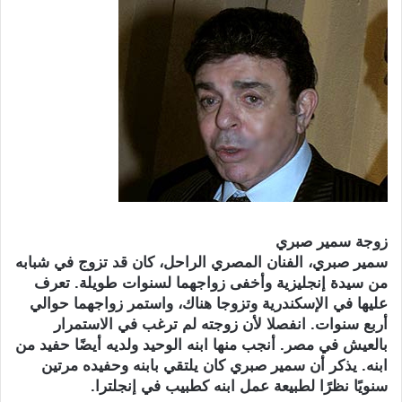
زوجة سمير صبري
سمير صبري، الفنان المصري الراحل، كان قد تزوج في شبابه
من سيدة إنجليزية وأخفى زواجهما لسنوات طويلة. تعرف
عليها في الإسكندرية وتزوجا هناك، واستمر زواجهما حوالي
أربع سنوات. انفصلا لأن زوجته لم ترغب في الاستمرار
بالعيش في مصر. أنجب منها ابنه الوحيد ولديه أيضًا حفيد من
ابنه. يذكر أن سمير صبري كان يلتقي بابنه وحفيده مرتين
سنويًا نظرًا لطبيعة عمل ابنه كطبيب في إنجلترا.