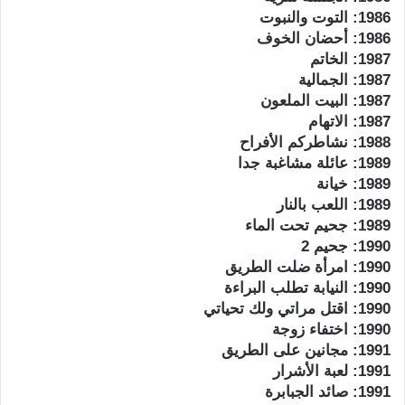
1986: التوت والنبوت
1986: أحضان الخوف
1987: الخاتم
1987: الجمالية
1987: البيت الملعون
1987: الاتهام
1988: نشاطركم الأفراح
1989: عائلة مشاغبة جدا
1989: خيانة
1989: اللعب بالنار
1989: جحيم تحت الماء
1990: جحيم 2
1990: امرأة ضلت الطريق
1990: النيابة تطلب البراءة
1990: اقتل مراتي ولك تحياتي
1990: اختفاء زوجة
1991: مجانين على الطريق
1991: لعبة الأشرار
1991: صائد الجبابرة