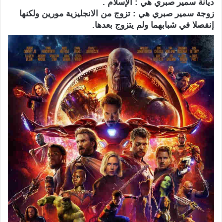
ديانة سمير صبري هي : الإسلام .
زوجة سمير صبري هي : تزوج من الانجليزية مورين ولكنها
إنفصلا في شبابهما ولم يتزوج بعدها.