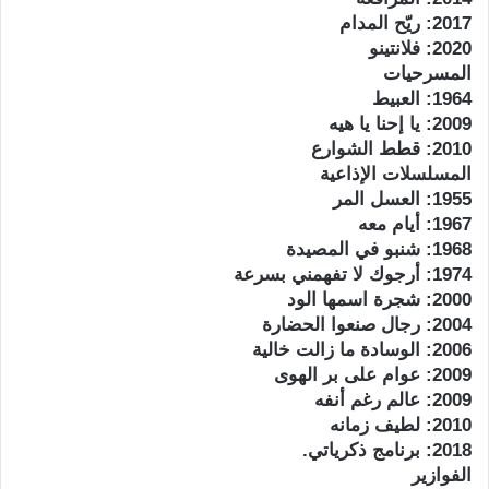
2017: ريّح المدام
2020: فلانتينو
المسرحيات
1964: العبيط
2009: يا إحنا يا هيه
2010: قطط الشوارع
المسلسلات الإذاعية
1955: العسل المر
1967: أيام معه
1968: شنبو في المصيدة
1974: أرجوك لا تفهمني بسرعة
2000: شجرة اسمها الود
2004: رجال صنعوا الحضارة
2006: الوسادة ما زالت خالية
2009: عوام على بر الهوى
2009: عالم رغم أنفه
2010: لطيف زمانه
2018: برنامج ذكرياتي.
الفوازير