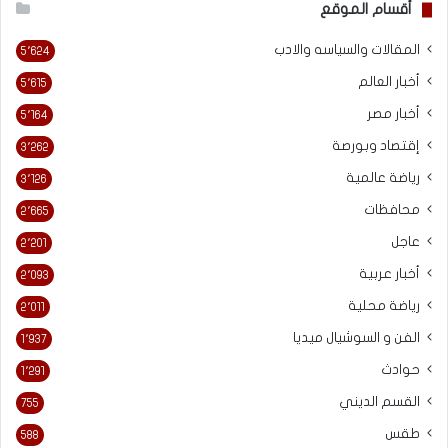
أقسام الموقع
المقالات والسياسه والادب
5٬624
أخبار العالم
5٬615
أخبار مصر
5٬164
إقتصاد وبورصة
3٬262
رياضة عالمية
3٬126
محافظات
2٬665
عاجل
2٬201
أخبار عربية
2٬093
رياضة محلية
2٬011
الفن و السوشيال ميديا
1٬937
حوادث
1٬291
القسم الديني
755
طقس
588