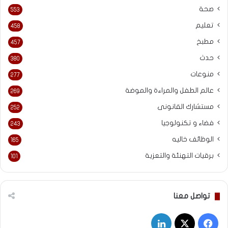
صحة
553
تعليم
458
مطبخ
457
حدث
380
منوعات
277
عالم الطفل والمراءة والموضة
269
مستشارك القانونى
252
فضاء و تكنولوجيا
243
الوظائف خاليه
165
برقيات التهنئة والتعزية
101
تواصل معنا
‫X
فيسبوك
لينكدإن