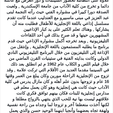
علاوة على انتظامه لحضور السينمات و دور العرض مع عائلته
دائما و تخرج من كلية الآداب من جامعة الإسكندرية , ولعبت
الصدفة دورا كبيرا في مشواره الفني حيث رأته النجمة لبنى
عبد العزيز في مبنى ماسبيرو مع العندليب عندما كانت تقدم
مسلسل إذاعي باللغة الإنجليزية للأطفال فطلبت منه أن
يشاركها , وهناك تعلم الكثير على يد كبار الإذاعيين
المشهورين حينها و قد صرح بذلك في أحد اللقاءات
التليفزيونية , وبعد تخرجه أكمل مشواره الإذاعي حيث قدم
برنامج ما يطلبه المستمعون باللغة الإنجليزية , وإنتقل من
الإذاعة إلى التليفزيون من خلال البرنامج التليفزيوني النادي
الدولي وكانت بدايته الفنية في ستينيات القرن الماضي من
خلال فيلم اللص و الكلاب عام 1962 م ثم انطلق بعد ذلك
في السينما مقدما العديد من الأفلام التي تركت علامة , وقد
تزوج من الإنجليزية الراحلة مورين وكان يبلغ من العمر وقتها
16 عام و تزوجها بدون علم أهله و كان مازال يدرس في كلية
الآداب حيث كانت هي إنجليزية وهو كان يعمل معلم في
مدارس إنجليزية للبنات فكان بينهم توافق فكري كانت
علاقتهم ليست بها نية للحب الذي ينتهي بالزواج مطلقا و
لكنها أخذت منعطفا آخر و تزوجا لما وجداه من راحة نفسية
ولهفة تجاه بعضهما وأنجبا ابنهما الوحيد حسن والذي يعمل