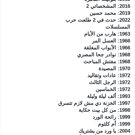
2016: المشخصاتي 2
2019: محمد حسين
2022: حدث في 2 طلعت حرب
المسلسلات
1963: هارب من الأيام
1966: العسل المر
1966: الأبواب المغلقة
1968: نوادر جحا المصري
1968: مفتش المباحث
1970: المصيدة
1972: عادات وتقاليد
1972: الرجل الثالث
1972: الخماسين
1993: ألف ليلة وليلة
1997: الخزنة دي مش لازم تتسرق
1998: من كل بيت حكاية
1999: رائحة الورد
1999: أم كلثوم
2004: يا ورد من يشتريك