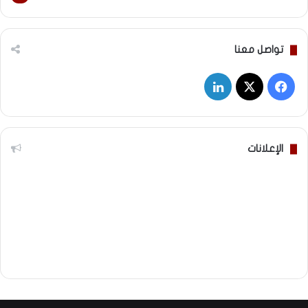
تواصل معنا
‫X
فيسبوك
لينكدإن
الإعلانات