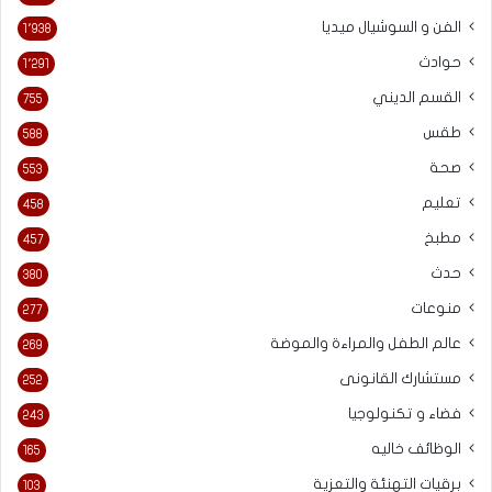
الفن و السوشيال ميديا
1٬938
حوادث
1٬291
القسم الديني
755
طقس
588
صحة
553
تعليم
458
مطبخ
457
حدث
380
منوعات
277
عالم الطفل والمراءة والموضة
269
مستشارك القانونى
252
فضاء و تكنولوجيا
243
الوظائف خاليه
165
برقيات التهنئة والتعزية
103