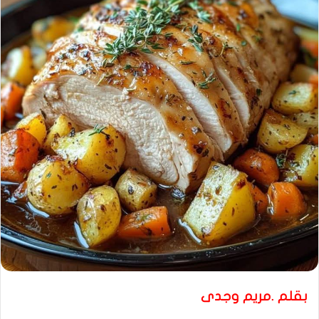
بقلم .مريم وجدى