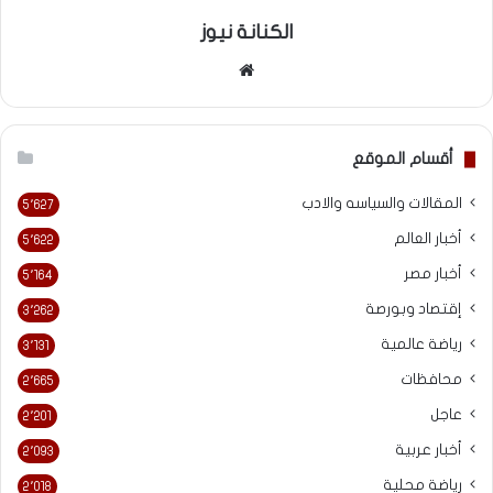
الكنانة نيوز
موقع
الويب
أقسام الموقع
المقالات والسياسه والادب
5٬627
أخبار العالم
5٬622
أخبار مصر
5٬164
إقتصاد وبورصة
3٬262
رياضة عالمية
3٬131
محافظات
2٬665
عاجل
2٬201
أخبار عربية
2٬093
رياضة محلية
2٬018