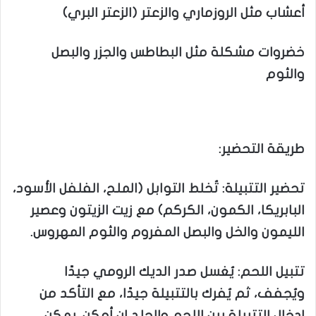
أعشاب مثل الروزماري والزعتر (الزعتر البري)
خضروات مشكلة مثل البطاطس والجزر والبصل
والثوم
طريقة التحضير:
تحضير التتبيلة: تُخلط التوابل (الملح، الفلفل الأسود،
البابريكا، الكمون، الكركم) مع زيت الزيتون وعصير
الليمون والخل والبصل المفروم والثوم المهروس.
تتبيل اللحم: يُغسل صدر الديك الرومي جيدًا
ويُجفف، ثم يُفرك بالتتبيلة جيدًا، مع التأكد من
إدخال التتبيلة بين اللحم والجلد إن أمكن. يمكن