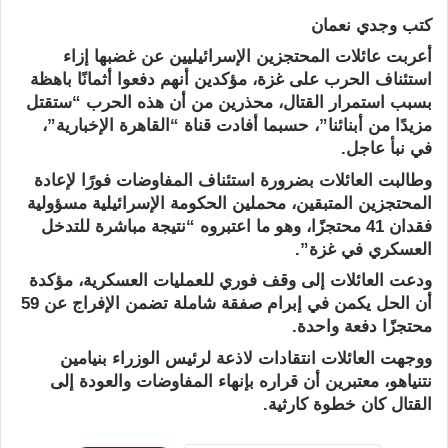
كتب وجدي نعمان
أعربت عائلات المحتجزين الإسرائيليين عن غضبها إزاء
استئناف الحرب على غزة، مؤكدين أنهم دفعوا أثمانًا باهظة
بسبب استمرار القتال، محذرين من أن هذه الحرب “ستقتل
مزيدًا من أبنائنا”، حسبما أفادت قناة “القاهرة الإخبارية”،
في نبأ عاجل.
وطالبت العائلات بضرورة استئناف المفاوضات فورًا لإعادة
المحتجزين المتبقين، محملين الحكومة الإسرائيلية مسؤولية
فقدان 41 محتجزًا، وهو ما اعتبروه “نتيجة مباشرة للتدخل
العسكري في غزة”.
ودعت العائلات إلى وقف فوري للعمليات العسكرية، مؤكدة
أن الحل يكمن في إبرام صفقة شاملة تضمن الإفراج عن 59
محتجزًا دفعة واحدة.
ووجهت العائلات انتقادات لاذعة لرئيس الوزراء بنيامين
نتنياهو، معتبرين أن قراره بإنهاء المفاوضات والعودة إلى
القتال كان خطوة كارثية.