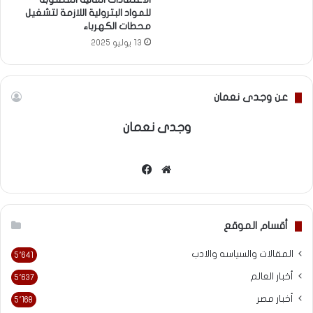
للمواد البترولية اللازمة لتشغيل
محطات الكهرباء
13 يوليو 2025
عن وجدى نعمان
وجدى نعمان
موقع
فيسبوك
الويب
أقسام الموقع
المقالات والسياسه والادب
5٬641
أخبار العالم
5٬637
أخبار مصر
5٬168