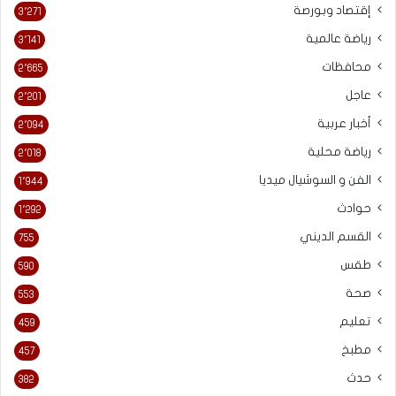
إقتصاد وبورصة
3٬271
رياضة عالمية
3٬141
محافظات
2٬665
عاجل
2٬201
أخبار عربية
2٬094
رياضة محلية
2٬018
الفن و السوشيال ميديا
1٬944
حوادث
1٬292
القسم الديني
755
طقس
590
صحة
553
تعليم
459
مطبخ
457
حدث
382