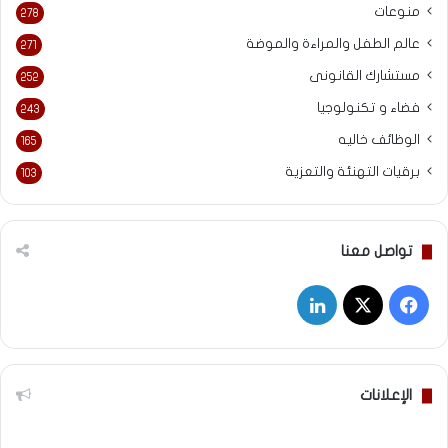
منوعات
278
عالم الطفل والمراءة والموضة
271
مستشارك القانونى
252
فضاء و تكنولوجيا
243
الوظائف خاليه
165
برقيات التهنئة والتعزية
103
تواصل معنا
‫X
فيسبوك
لينكدإن
الإعلانات