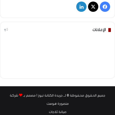
‫X
فيسبوك
لينكدإن
الإعلانات
جميع الحقوق محفوظة © لــ جريدة الكنانة نيوز | مصمم بـ
شركة
منصورة هوست
صيانة ثلاجات