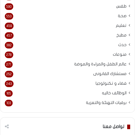
طقس
590
صحة
553
تعليم
459
مطبخ
457
حدث
382
منوعات
278
عالم الطفل والمراءة والموضة
271
مستشارك القانونى
252
فضاء و تكنولوجيا
243
الوظائف خاليه
165
برقيات التهنئة والتعزية
103
تواصل معنا