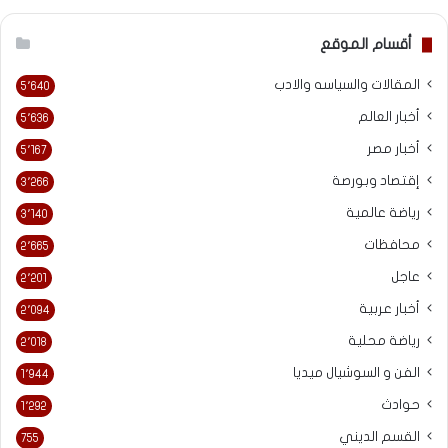
أقسام الموقع
المقالات والسياسه والادب
5٬640
أخبار العالم
5٬636
أخبار مصر
5٬167
إقتصاد وبورصة
3٬266
رياضة عالمية
3٬140
محافظات
2٬665
عاجل
2٬201
أخبار عربية
2٬094
رياضة محلية
2٬018
الفن و السوشيال ميديا
1٬944
حوادث
1٬292
القسم الديني
755