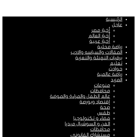
الرئيسية
عاجل
أخبار مصر
أخبار العالم
أخبار عربية
رياضة محلية
المقالات والسياسه والادب
برقيات التهنئة والتعزية
تعليم
حوادث
رياضة عالمية
المزيد
منوعات
محافظات
عالم الطفل والمراءة والموضة
إقتصاد وبورصة
صحة
طقس
فضاء و تكنولوجيا
الفن و السوشيال ميديا
محافظات
مستشارك القانونى