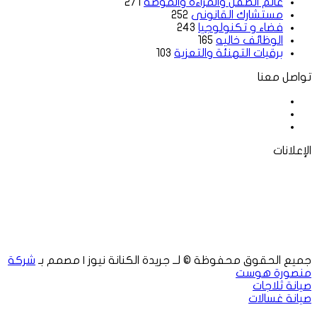
عالم الطفل والمراءة والموضة
271
مستشارك القانونى
252
فضاء و تكنولوجيا
243
الوظائف خاليه
165
برقيات التهنئة والتعزية
103
تواصل معنا
فيسبوك
‫X
لينكدإن
الإعلانات
جميع الحقوق محفوظة © لــ جريدة الكنانة نيوز | مصمم بـ
شركة
منصورة هوست
صيانة ثلاجات
صيانة غسالات