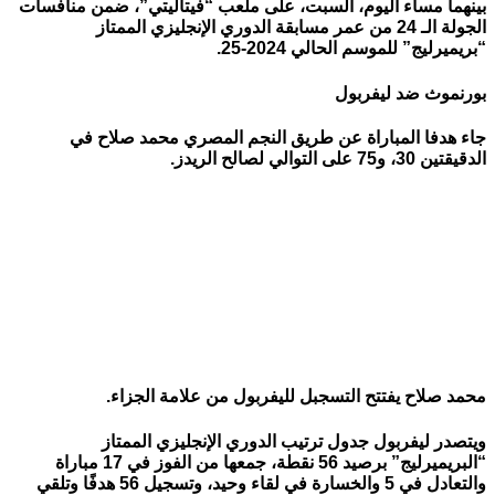
بينهما مساء اليوم، السبت، على ملعب “فيتاليتي”، ضمن منافسات
الجولة الـ 24 من عمر مسابقة الدوري الإنجليزي الممتاز
“بريميرليج” للموسم الحالي 2024-25.
بورنموث ضد ليفربول
جاء هدفا المباراة عن طريق النجم المصري محمد صلاح في
الدقيقتين 30، و75 على التوالي لصالح الريدز.
محمد صلاح يفتتح التسجبل لليفربول من علامة الجزاء.
ويتصدر ليفربول جدول ترتيب الدوري الإنجليزي الممتاز
“البريميرليج” برصيد 56 نقطة، جمعها من الفوز في 17 مباراة
والتعادل في 5 والخسارة في لقاء وحيد، وتسجيل 56 هدفًا وتلقي