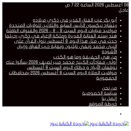
08 أغسطس 2026 الساعة 7:22 ص
عاجل
أبو بكر عزت الفنان القدير في ذكري ميلاده
ريتشارد نيكسون الرئيس السابع والثلاثين للولايات المتحدة
مواعيد مباريات اليوم السبت 8 – 8 – 2026 والقنوات الناقلة
هند رستم الفنانة القديرة وملكة الإغراء في ذكري رحيلها
حدث في مثل هذا اليوم 8 أغسطس نزول القرآن على
النبي محمد ونفي نابليون ونهاية حرب العراق وإيران
الأسّودة
من هي الحقيقة وما هو الكذب
أولى مفاجآت الكينج محمد منير لصيف 2026 يسألوا عنك
توقعات الأبراج و حظك اليوم السبت 8 أغسطس
مواقيت الصلاة اليوم السبت 8 أغسطس 2026 بمحافظات
الجمهورية
من نحن
سياسة الخصوصية
إتصل بنا
خريطة الموقع
القائمة