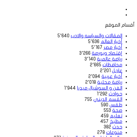
موقع
الويب
فيسبوك
أقسام الموقع
المقالات والسياسه والادب
5٬640
أخبار العالم
5٬636
أخبار مصر
5٬167
إقتصاد وبورصة
3٬266
رياضة عالمية
3٬140
محافظات
2٬665
عاجل
2٬201
أخبار عربية
2٬094
رياضة محلية
2٬018
الفن و السوشيال ميديا
1٬944
حوادث
1٬292
القسم الديني
755
طقس
590
صحة
553
تعليم
459
مطبخ
457
حدث
382
منوعات
278