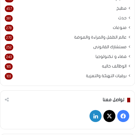
مطبخ
457
حدث
381
منوعات
278
عالم الطفل والمراءة والموضة
270
مستشارك القانونى
252
فضاء و تكنولوجيا
243
الوظائف خاليه
165
برقيات التهنئة والتعزية
103
تواصل معنا
‫X
فيسبوك
لينكدإن