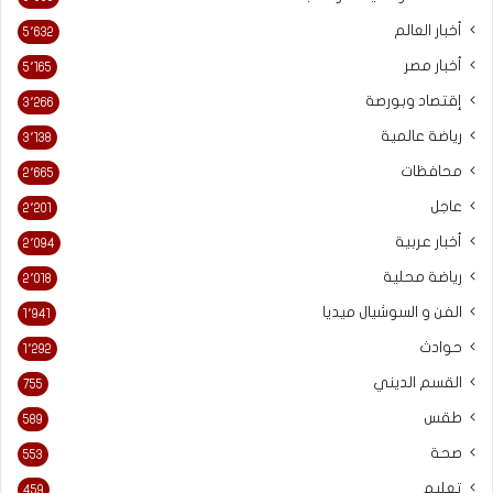
أخبار العالم
5٬632
أخبار مصر
5٬165
إقتصاد وبورصة
3٬266
رياضة عالمية
3٬138
محافظات
2٬665
عاجل
2٬201
أخبار عربية
2٬094
رياضة محلية
2٬018
الفن و السوشيال ميديا
1٬941
حوادث
1٬292
القسم الديني
755
طقس
589
صحة
553
تعليم
459