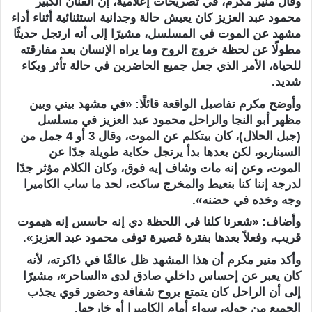
وقال منير مكرم، في تصريحات إعلامية، إن الفنان الكبير
محمود عبد العزيز كان يعيش حالة وجدانية استثنائية أثناء أداء
مشهد عن الموت في المسلسل، مشيرًا إلى أنه ارتجل حديثًا
مطولًا عن لحظة خروج الروح وما يراه الإنسان بعد مفارقته
للحياة، الأمر الذي جعل جميع الحاضرين في حالة تأثر وبكاء
شديد.
وأوضح مكرم تفاصيل الواقعة قائلًا: «في مشهد بيني وبين
مظهر أبو النجا والراحل محمود عبد العزيز في مسلسل
(جبل الحلال)، كان بيتكلم عن الموت، وقال 3 أو 4 جمل من
السيناريو، لكن بعدها بدأ يرتجل حكاية طويلة جدًا عن
الموت، وعن إنه مات وشاف إيه فوق، وكان الكلام مؤثر جدًا
لدرجة إننا كنا بنعيط والمخرج ساكت، لحد ما ساب الكاميرا
وجه وخده في حضنه».
وأضاف: «شعرنا كلنا في اللحظة دي إنه حاسس إنه هيموت
قريب، وفعلاً بعدها بفترة قصيرة توفى محمود عبد العزيز».
وأكد منير مكرم أن هذا المشهد ظل عالقًا في ذاكرته، لأنه
كان يعبر عن إحساس داخلي صادق لدى «الساحر»، مشيرًا
إلى أن الراحل كان يتمتع بروح شفافة وحضور قوي يجذب
الجميع من حوله، سواء أمام الكاميرا أو خارجها.