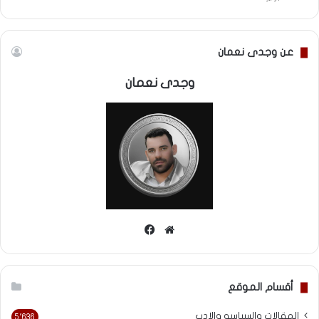
عن وجدى نعمان
وجدى نعمان
موقع
فيسبوك
الويب
أقسام الموقع
المقالات والسياسه والادب
5٬636