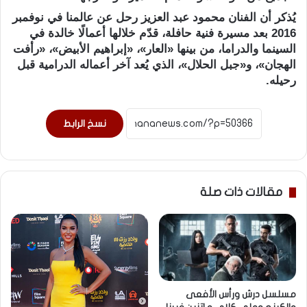
يُذكر أن الفنان محمود عبد العزيز رحل عن عالمنا في نوفمبر
2016 بعد مسيرة فنية حافلة، قدّم خلالها أعمالًا خالدة في
السينما والدراما، من بينها «العار»، «إبراهيم الأبيض»، «رأفت
الهجان»، و«جبل الحلال»، الذي يُعد آخر أعماله الدرامية قبل
رحيله.
نسخ الرابط
مقالات ذات صلة
مسلسل درش ورأس الأفعى